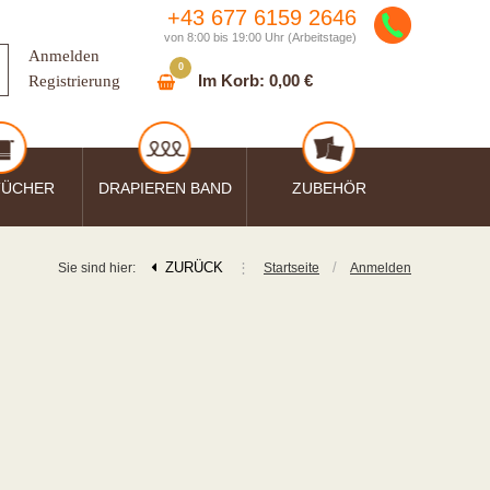
+43 677 6159 2646
von 8:00 bis 19:00 Uhr (Arbeitstage)
Anmelden
0
Im Korb:
0,00 €
Registrierung
TÜCHER
DRAPIEREN BAND
ZUBEHÖR
ZURÜCK
⋮
/
Sie sind hier:
Startseite
Anmelden