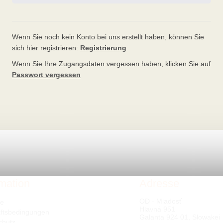
Wenn Sie noch kein Konto bei uns erstellt haben, können Sie
sich hier registrieren:
Registrierung
Wenn Sie Ihre Zugangsdaten vergessen haben, klicken Sie auf
Passwort vergessen
rmation
Adresse
OD - Mladosť
te
Hlavná 951
ftsbedingungen
Galanta 924 01, Slowakei
chutz