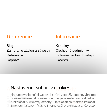
Referencie
Informácie
Blog
Kontakty
Zameranie záclon a závesov
Obchodné podmienky
Referencie
Ochrana osobných údajov
Doprava
Cookies
Nastavenie súborov cookies
Adresa
Kontakty
Na fungovanie našej webovej stránky používame nevyhnutné
OD - Mladosť
cookies (essential cookies) umožňujúce realizovať základné
Hlavná 951
0940 091 999
funkcionality webovej stránky. Tieto cookies môžete zakázať
Galanta 924 01
zmenou nastavení Vášho internetového prehliadača, čo však