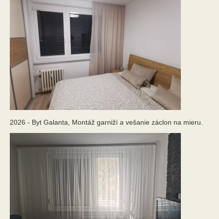
2026 - Byt Galanta, Montáž garniží a vešanie záclon na mieru.