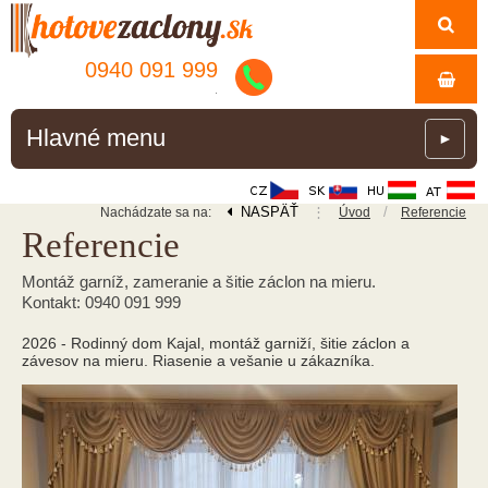
0940 091 999
.
Hlavné menu
►
NASPÄŤ
⋮
/
Nachádzate sa na:
Úvod
Referencie
Referencie
Montáž garníž, zameranie a šitie záclon na mieru.
Kontakt: 0940 091 999
2026 - Rodinný dom Kajal, montáž garniží, šitie záclon a
závesov na mieru. Riasenie a vešanie u zákazníka.