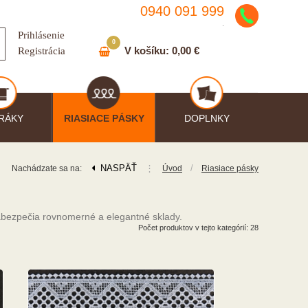
0940 091 999
.
Prihlásenie
0
V košíku:
0,00 €
Registrácia
RÁKY
RIASIACE PÁSKY
DOPLNKY
NASPÄŤ
⋮
/
Nachádzate sa na:
Úvod
Riasiace pásky
Zabezpečia rovnomerné a elegantné sklady.
Počet produktov v tejto kategórií: 28