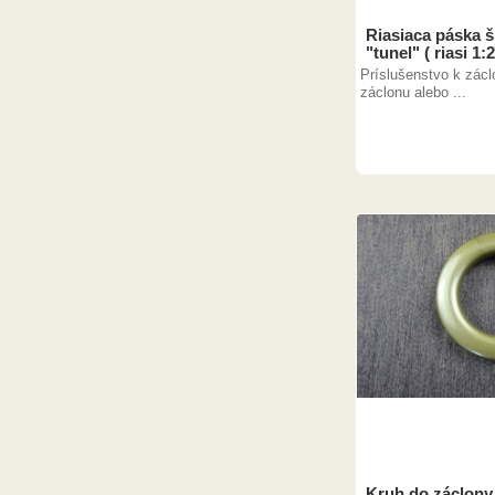
Riasiaca páska š
"tunel" ( riasi 1:2
Príslušenstvo k záclo
záclonu alebo ...
Kruh do záclony 