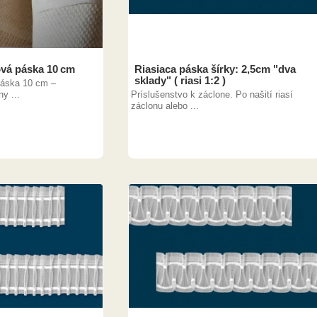
ová páska 10 cm
Riasiaca páska šírky: 2,5cm "dva
sklady" ( riasi 1:2 )
páska 10 cm –
ny ...
Príslušenstvo k záclone. Po našití riasí
záclonu alebo ...