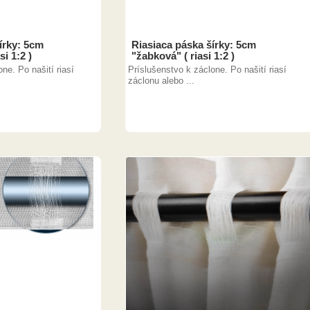
írky: 5cm
Riasiaca páska šírky: 5cm
si 1:2 )
"žabková" ( riasi 1:2 )
ne. Po našití riasí
Príslušenstvo k záclone. Po našití riasí
záclonu alebo ...