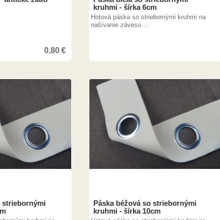
kruhmi - šírka 6cm
Hotová páska so striebornými kruhmi na
našívanie závesu ...
0,80
€
 striebornými
Páska béžová so striebornými
cm
kruhmi - šírka 10cm