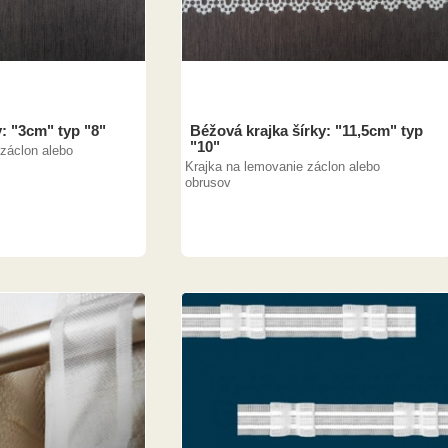
y: "3cm" typ "8"
Béžová krajka šírky: "11,5cm" typ
"10"
záclon alebo
Krajka na lemovanie záclon alebo
obrusov