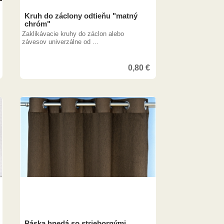
Kruh do záclony odtieňu "matný
chróm"
Zaklikávacie kruhy do záclon alebo
závesov univerzálne od ...
0,80
€
Páska hnedá so striebornými