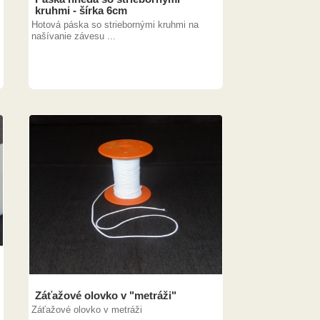
kruhmi - šírka 6cm
Hotová páska so striebornými kruhmi na
našívanie závesu ...
Záťažové olovko v "metráži"
Záťažové olovko v metráži