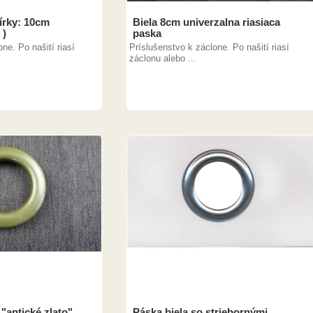
írky: 10cm
Biela 8cm univerzalna riasiaca
 )
paska
ne. Po našití riasí
Príslušenstvo k záclone. Po našití riasí
záclonu alebo ...
"antické zlato"
Páska biela so striebornými