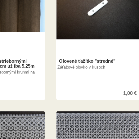
striebornými
Olovené ťažítko "stredné"
0cm už iba 5,25m
Záťažové olovko v kusoch
iebornými kruhmi na
1,00
€