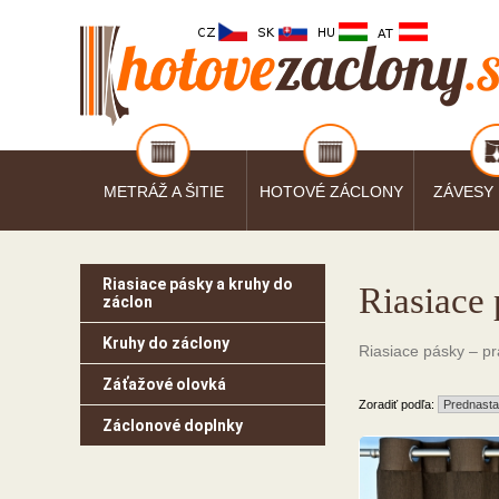
METRÁŽ A ŠITIE
HOTOVÉ ZÁCLONY
ZÁVESY
Riasiace pásky a kruhy do
Riasiace
záclon
Kruhy do záclony
Riasiace pásky – pr
Záťažové olovká
Zoradiť podľa:
Záclonové doplnky