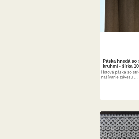
Páska hnedá so 
kruhmi - šírka 1
Hotová páska so str
našívanie závesu ...