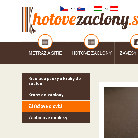
METRÁŽ A ŠITIE
HOTOVÉ ZÁCLONY
ZÁVESY
Riasiace pásky a kruhy do
záclon
Kruhy do záclony
Záťažové olovká
Záclonové doplnky