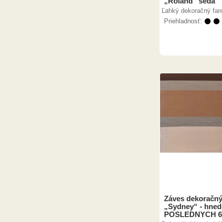
„Roland“ šedá
Ľahký dekoračný far
Priehladnosť:
⚫ ⚫
Záves dekoračný
„Sydney“ - hned
POSLEDNYCH 