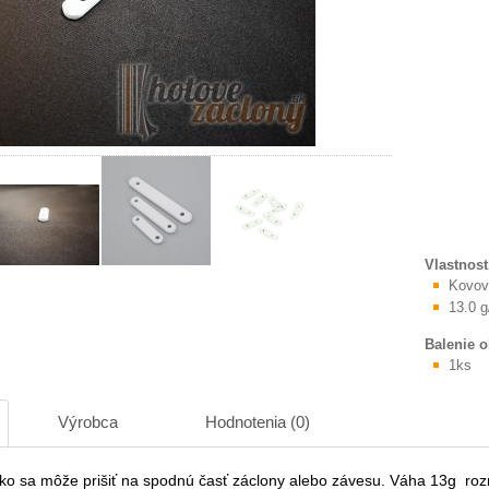
Vlastnost
Kovov
13.0 g
Balenie 
1ks
Výrobca
Hodnotenia (0)
ko sa môže prišiť na spodnú časť záclony alebo závesu. Váha 13g roz