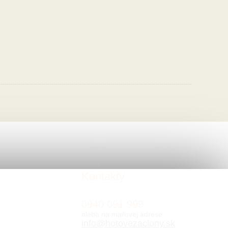
Kontakty
0940 091 999
alebo na mailovej adrese
info@hotovezaclony.sk