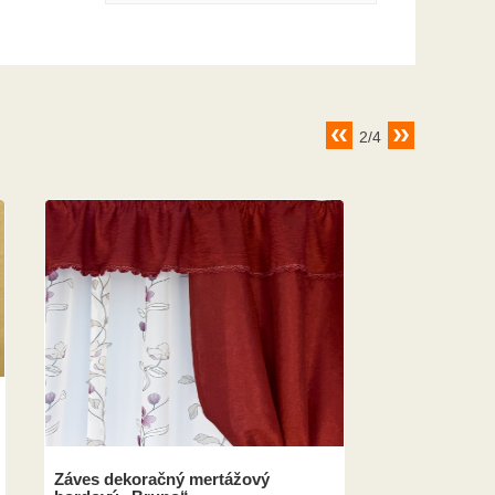
2/4
Záves dekoračný mertážový