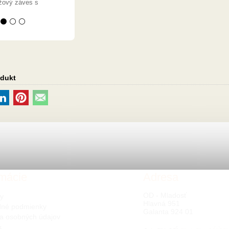
žový záves s
 ⚫ ⚪ ⚪
odukt
rmácie
Adresa
OD - Mladosť
ty
Hlavná 951
né podmienky
Galanta 924 01
a osobných údajov
s