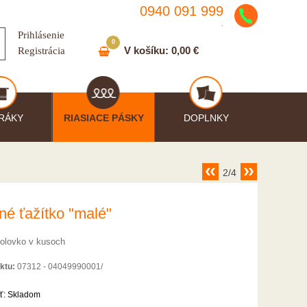
0940 091 999
.
Prihlásenie
0
V košíku:
0,00 €
Registrácia
RÁKY
RIASIACE PÁSKY
DOPLNKY
2/4
né ťažítko "malé"
olovko v kusoch
ktu:
07312 - 04049990001/
ť:
Skladom