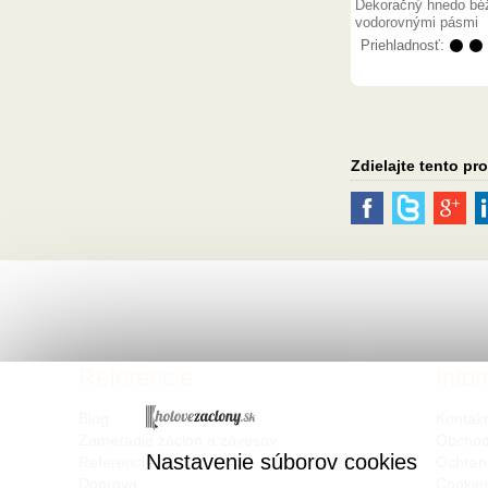
Dekoračný hnedo bé
vodorovnými pásmi
Priehladnosť:
⚫ ⚫
Zdielajte tento pr
Referencie
Info
Blog
Kontak
Zameranie záclon a závesov
Obchod
Nastavenie súborov cookies
Referencie
Ochran
Doprava
Cookie