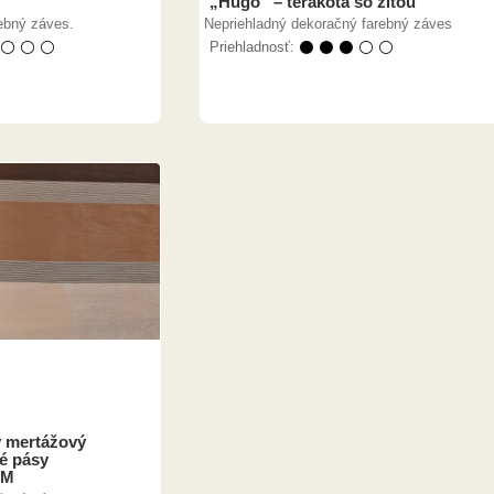
„Hugo“ – terakota so žltou
ebný záves.
Nepriehladný dekoračný farebný záves
 ⚪ ⚪ ⚪
Priehladnosť:
⚫ ⚫ ⚫ ⚪ ⚪
 mertážový
é pásy
6M