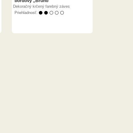
bordový „Bruno“
Dekoračný krčený farebný záves
Priehladnosť:
⚫ ⚫ ⚪ ⚪ ⚪