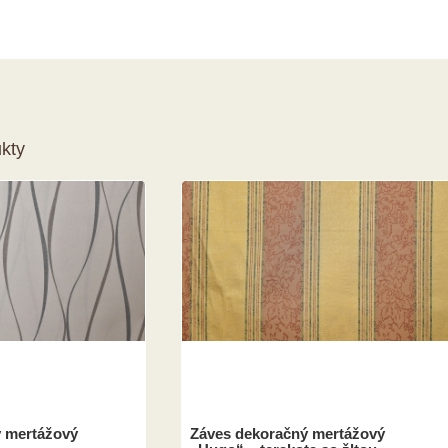
kty
 mertážový
Záves dekoračný mertážový