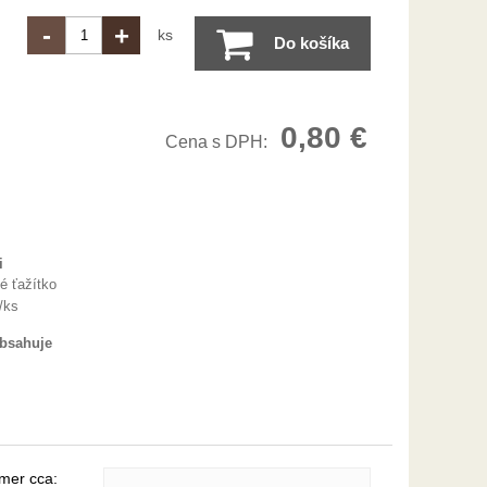
-
+
ks
Do košíka
0,80
€
Cena s DPH:
i
é ťažítko
/ks
obsahuje
mer cca: