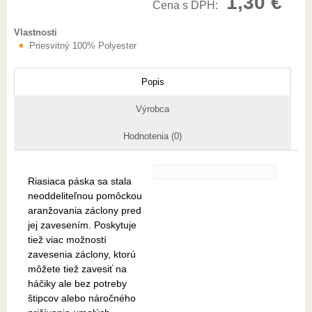
1,30 €
Cena s DPH:
Vlastnosti
Priesvitný 100% Polyester
Popis
Výrobca
Hodnotenia (0)
Riasiaca páska sa stala
neoddeliteľnou pomôckou
aranžovania záclony pred
jej zavesením. Poskytuje
tiež viac možností
zavesenia záclony, ktorú
môžete tiež zavesiť na
háčiky ale bez potreby
štipcov alebo náročného