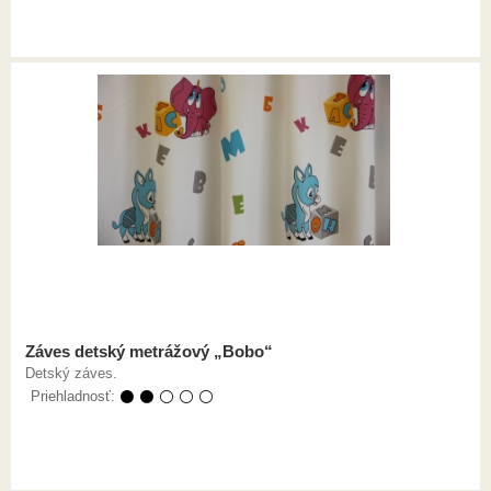
Záves detský metrážový „Bobo“
Detský záves.
Priehladnosť:
⚫ ⚫ ⚪ ⚪ ⚪