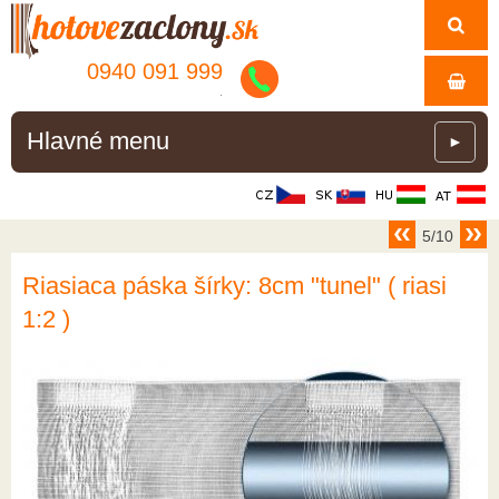
0940 091 999
.
Hlavné menu
►
5/10
Riasiaca páska šírky: 8cm "tunel" ( riasi
1:2 )