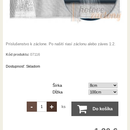
Príslušenstvo k záclone. Po našití riasí záclonu alebo záves 1:2.
Kód produktu:
07116
Dostupnosť:
Skladom
Šírka
Dĺžka
-
+
ks
Do košíka