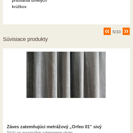
prišívania umelých
krúžkov.
5/10
Súvisiace produkty
Záves zatemňujúci metrážový „Orfeo 01“ sivý
Slúží na maximálne zatemnenie okien.