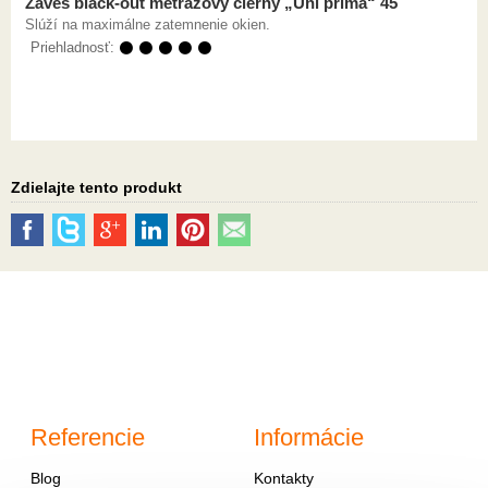
Záves black-out metrážový čierny „Uni prima“ 45
Slúží na maximálne zatemnenie okien.
Priehladnosť:
⚫ ⚫ ⚫ ⚫ ⚫
Zdielajte tento produkt
Referencie
Informácie
Blog
Kontakty