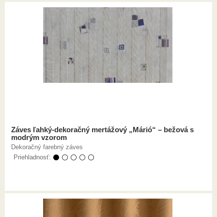
Záves ľahký-dekoračný mertážový „Márió“ – bežová s
modrým vzorom
Dekoračný farebný záves
Priehladnosť:
⚫ ⚪ ⚪ ⚪ ⚪