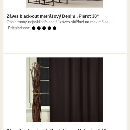
Záves black-out metrážový Denim „Pierot 38“
Obojstranný najvyhľadávanejší záves slúžiaci na maximálne ...
Priehladnosť:
⚫ ⚫ ⚫ ⚫ ⚫