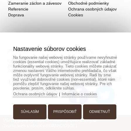
Zameranie záclon a závesov
Obchodné podmienky
Referencie
Ochrana osobných údajov
Doprava
Cookies
Nastavenie súborov cookies
Adresa
Kontakty
Na fungovanie našej webovej stránky používame nevyhnutné
OD - Mladosť
cookies (essential cookies) umožňujúce realizovať základné
Hlavná 951
0940 091 999
funkcionality webovej stránky. Tieto cookies môžete zakázať
Galanta 924 01
zmenou nastavení Vášho internetového prehliadača, čo však
alebo na mailovej adrese
môže ovplyvniť fungovanie webovej stránky. Radi by sme
info@hotovezaclony.sk
tiež využívali dobrovoľné cookies (non-essential), ktoré nám
pomôžu zlepšiť fungovanie našej webovej stránky. Pre ich
povolenie, prosím, odkliknite súhlas.
Ochrana osobných údajov
Informácie o cookies
|
SÚHLASÍM
PRISPÔSOBIŤ
ODMIETNUŤ
Všetky práva vyhradené - www.hotovezaclony.sk
Tvorba web stránok
od GRANDIOSOFT