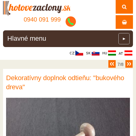
0940 091 999
.
Hlavné menu
►
7/8
Dekoratívny doplnok odtieňu: "bukového
dreva"