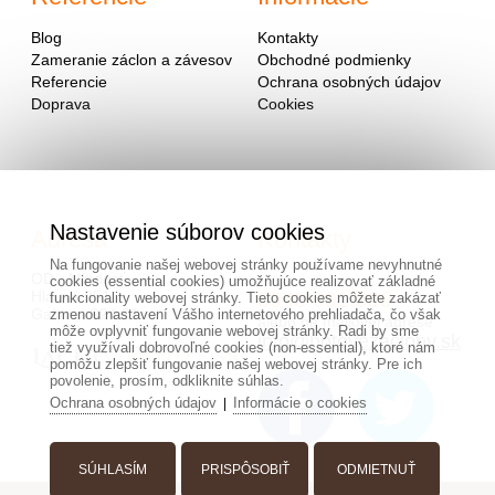
Blog
Kontakty
Zameranie záclon a závesov
Obchodné podmienky
Referencie
Ochrana osobných údajov
Doprava
Cookies
Nastavenie súborov cookies
Adresa
Kontakty
Na fungovanie našej webovej stránky používame nevyhnutné
OD - Mladosť
cookies (essential cookies) umožňujúce realizovať základné
Hlavná 951
0940 091 999
funkcionality webovej stránky. Tieto cookies môžete zakázať
Galanta 924 01
zmenou nastavení Vášho internetového prehliadača, čo však
alebo na mailovej adrese
môže ovplyvniť fungovanie webovej stránky. Radi by sme
info@hotovezaclony.sk
tiež využívali dobrovoľné cookies (non-essential), ktoré nám
pomôžu zlepšiť fungovanie našej webovej stránky. Pre ich
povolenie, prosím, odkliknite súhlas.
Ochrana osobných údajov
Informácie o cookies
|
SÚHLASÍM
PRISPÔSOBIŤ
ODMIETNUŤ