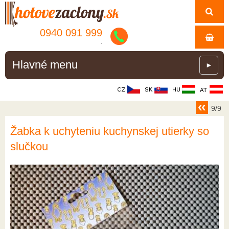
0940 091 999
.
Hlavné menu
►
9/9
Žabka k uchyteniu kuchynskej utierky so
slučkou