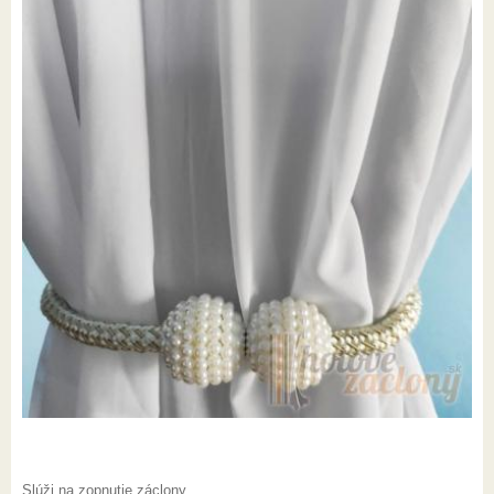
Slúži na zopnutie záclony