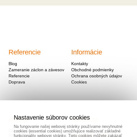
Referencie
Informácie
Blog
Kontakty
Zameranie záclon a závesov
Obchodné podmienky
Referencie
Ochrana osobných údajov
Doprava
Cookies
Nastavenie súborov cookies
Adresa
Kontakty
Na fungovanie našej webovej stránky používame nevyhnutné
OD - Mladosť
cookies (essential cookies) umožňujúce realizovať základné
Hlavná 951
0940 091 999
funkcionality webovej stránky. Tieto cookies môžete zakázať