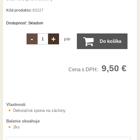
Kód produktu:
83227
Dostupnosť:
Skladom
-
+
pár
Do košíka
9,50
€
Cena s DPH:
Vlastnosti
Dekoračná spona na záclony
Balenie obsahuje
2ks