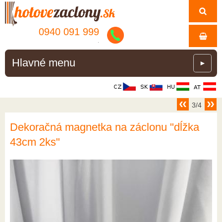
0940 091 999
.
Hlavné menu
►
3/4
Dekoračná magnetka na záclonu "dĺžka
43cm 2ks"