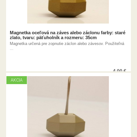
Magnetka oceľová na záves alebo záclonu farby: staré
zlato, tvaru: päťuholník a rozmeru: 35cm
Magnetka určená pre zopnutie záclon alebo závesov. Použiteľná
...
4,00
€
AKCIA