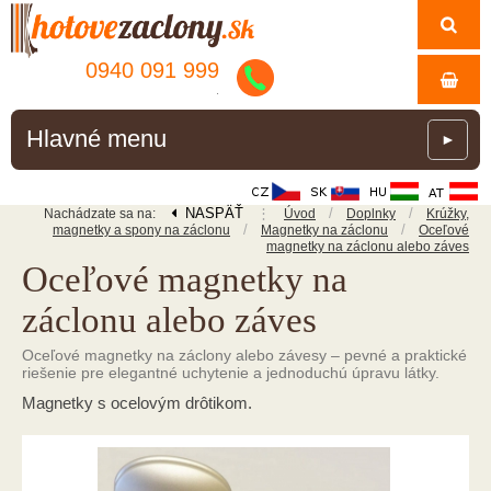
0940 091 999
.
Hlavné menu
►
NASPÄŤ
⋮
/
/
Nachádzate sa na:
Úvod
Doplnky
Krúžky,
/
/
magnetky a spony na záclonu
Magnetky na záclonu
Oceľové
magnetky na záclonu alebo záves
Oceľové magnetky na
záclonu alebo záves
Oceľové magnetky na záclony alebo závesy – pevné a praktické
riešenie pre elegantné uchytenie a jednoduchú úpravu látky.
Magnetky s ocelovým drôtikom.