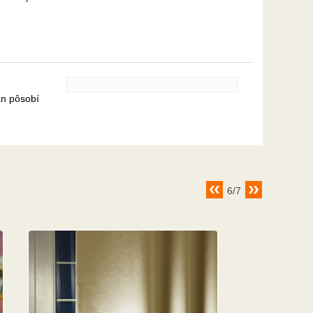
o
án pôsobí
6/7