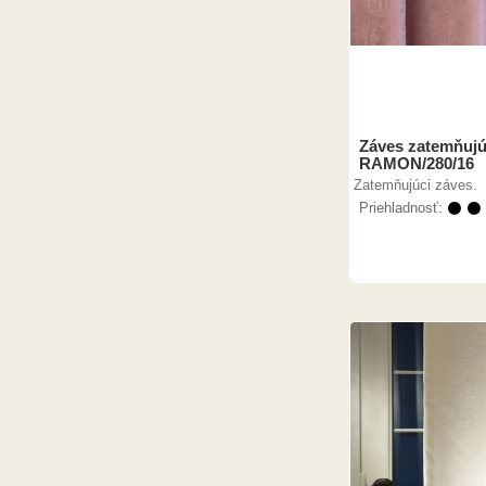
Záves zatemňujú
RAMON/280/16
Zatemňujúci záves.
Priehladnosť:
⚫ ⚫