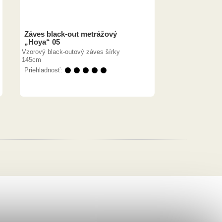
Záves black-out metrážový
„Hoya“ 05
Vzorový black-outový záves šírky
145cm
Priehladnosť:
⚫ ⚫ ⚫ ⚫ ⚫