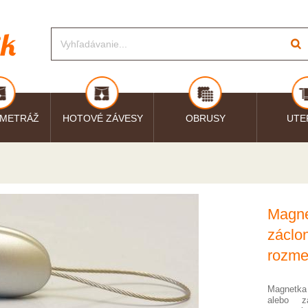
 METRÁŽ
HOTOVÉ ZÁVESY
OBRUSY
UTE
Magne
záclon
rozme
Magnetka
alebo z