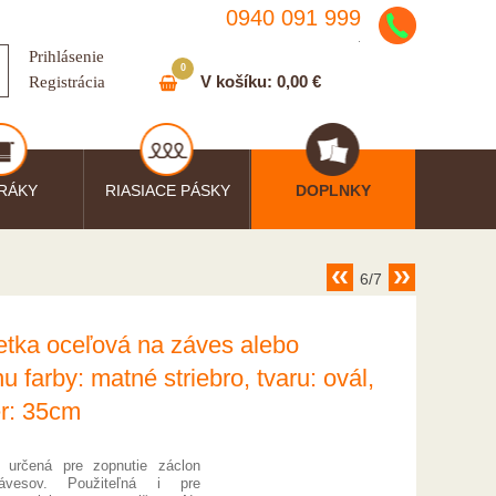
0940 091 999
.
Prihlásenie
0
V košíku:
0,00 €
Registrácia
RÁKY
RIASIACE PÁSKY
DOPLNKY
6/7
tka oceľová na záves alebo
u farby: matné striebro, tvaru: ovál,
r: 35cm
 určená pre zopnutie záclon
ávesov. Použiteľná i pre