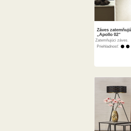
Záves zatemňujú
„Apollo 02“
Zatemňujúci záves.
Priehladnosť:
⚫ ⚫