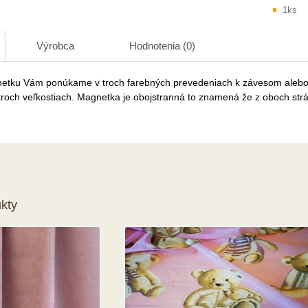
1ks
Výrobca
Hodnotenia (0)
etku Vám ponúkame v troch farebných prevedeniach k závesom aleb
troch veľkostiach. Magnetka je obojstranná to znamená že z oboch str
kty