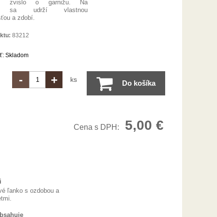
ie zvislo o garnižu. Na
e sa udrží vlastnou
sťou a zdobí.
ktu:
83212
ť:
Skladom
-
+
ks
Do košíka
5,00
€
Cena s DPH:
i
vé ľanko s ozdobou a
tmi.
obsahuje