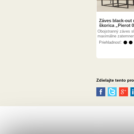
Záves black-out
škorica „Pierot 
Obojstranný záves sl
maximálne zatemneni
Priehladnosť:
⚫ ⚫
Zdielajte tento pr