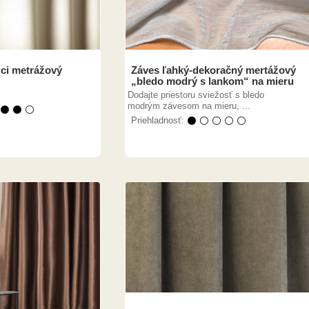
ci metrážový
Záves ľahký-dekoračný mertážový
„bledo modrý s lankom“ na mieru
Dodajte priestoru sviežosť s bledo
modrým závesom na mieru, ...
 ⚫ ⚫ ⚪
Priehladnosť:
⚫ ⚪ ⚪ ⚪ ⚪