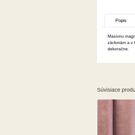
Popis
Masívnu magn
záclonám a v 
dekoračne.
Súvisiace produ