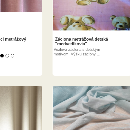
ci metrážový
Záclona metrážová detská
"medvedíkovia"
Voálová záclona s detským
motívom. Výšku záclony ...
 ⚫ ⚪ ⚪