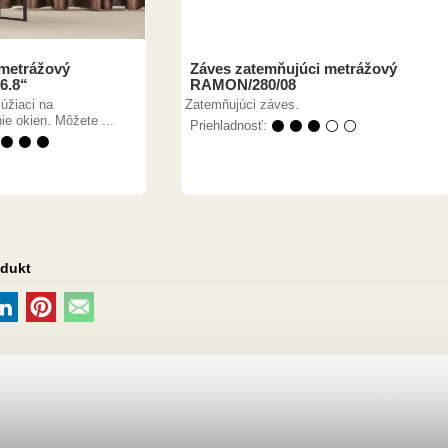
 metrážový
Záves zatemňujúci metrážový
06.8“
RAMON/280/08
úžiaci na
Zatemňujúci záves.
e okien. Môžete ...
Priehladnosť:
⚫ ⚫ ⚫ ⚪ ⚪
 ⚫ ⚫ ⚫
odukt