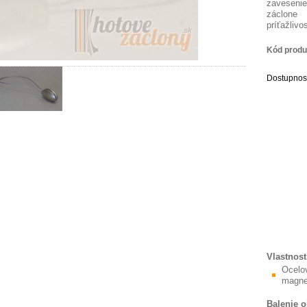
zavesen
záclon
príťažlivo
Kód produ
Dostupnos
Vlastnost
Ocelo
magne
Balenie 