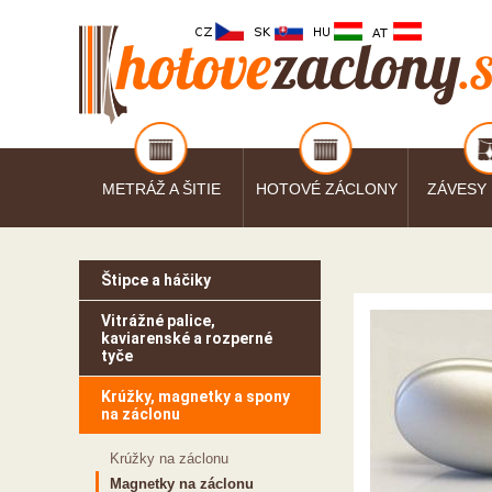
METRÁŽ A ŠITIE
HOTOVÉ ZÁCLONY
ZÁVESY
Štipce a háčiky
Vitrážné palice,
kaviarenské a rozperné
tyče
Krúžky, magnetky a spony
na záclonu
Krúžky na záclonu
Magnetky na záclonu