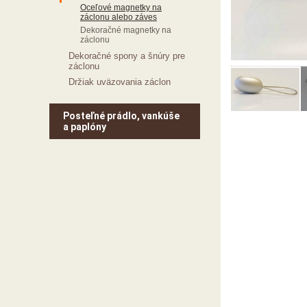
Oceľové magnetky na
záclonu alebo záves
Dekoračné magnetky na
záclonu
Dekoračné spony a šnúry pre
záclonu
Držiak uväzovania záclon
Posteľné prádlo, vankúše
a paplóny