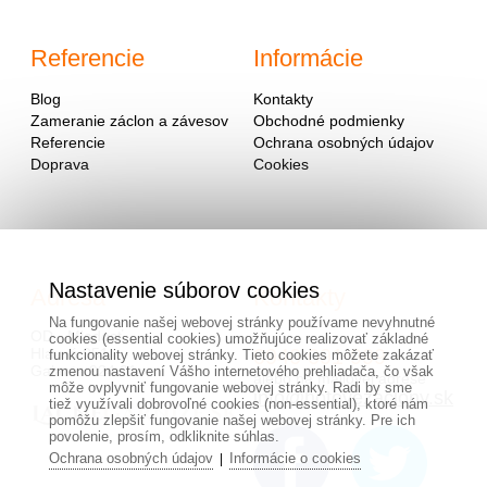
Referencie
Informácie
Blog
Kontakty
Zameranie záclon a závesov
Obchodné podmienky
Referencie
Ochrana osobných údajov
Doprava
Cookies
Nastavenie súborov cookies
Adresa
Kontakty
Na fungovanie našej webovej stránky používame nevyhnutné
OD - Mladosť
cookies (essential cookies) umožňujúce realizovať základné
Hlavná 951
0940 091 999
funkcionality webovej stránky. Tieto cookies môžete zakázať
Galanta 924 01
zmenou nastavení Vášho internetového prehliadača, čo však
alebo na mailovej adrese
môže ovplyvniť fungovanie webovej stránky. Radi by sme
info@hotovezaclony.sk
tiež využívali dobrovoľné cookies (non-essential), ktoré nám
pomôžu zlepšiť fungovanie našej webovej stránky. Pre ich
povolenie, prosím, odkliknite súhlas.
Ochrana osobných údajov
Informácie o cookies
|