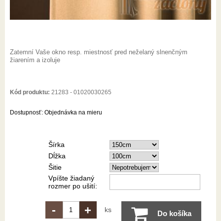
Zatemní Vaše okno resp. miestnosť pred neželaný slnenčným
žiarením a izoluje
Kód produktu:
21283 - 01020030265
Dostupnosť:
Objednávka na mieru
Šírka
Dĺžka
Šitie
Vpíšte žiadaný
rozmer po ušití:
-
+
ks
Do košíka