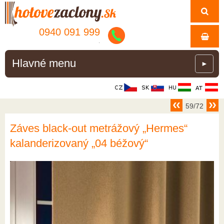
0940 091 999
.
Hlavné menu
►
59/72
Záves black-out metrážový „Hermes“
kalanderizovaný „04 béžový“