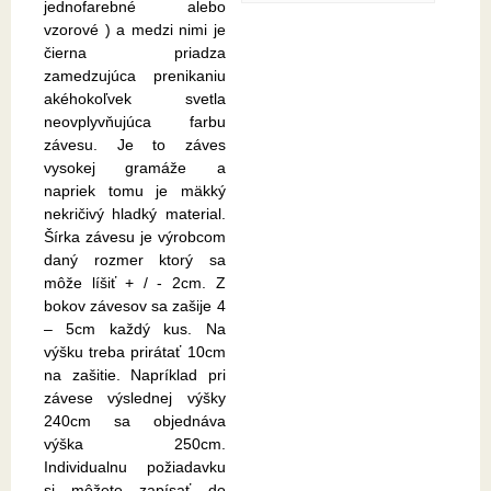
jednofarebné alebo
vzorové ) a medzi nimi je
čierna priadza
zamedzujúca prenikaniu
akéhokoľvek svetla
neovplyvňujúca farbu
závesu. Je to záves
vysokej gramáže a
napriek tomu je mäkký
nekričivý hladký material.
Šírka závesu je výrobcom
daný rozmer ktorý sa
môže líšiť + / - 2cm. Z
bokov závesov sa zašije 4
– 5cm každý kus. Na
výšku treba prirátať 10cm
na zašitie. Napríklad pri
závese výslednej výšky
240cm sa objednáva
výška 250cm.
Individualnu požiadavku
si môžete zapísať do