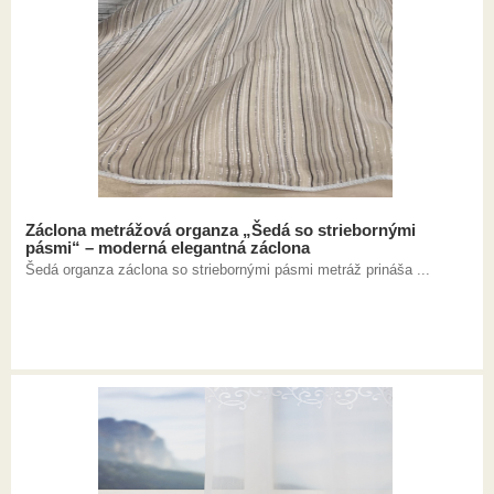
Záclona metrážová organza „Šedá so striebornými
pásmi“ – moderná elegantná záclona
Šedá organza záclona so striebornými pásmi metráž prináša ...