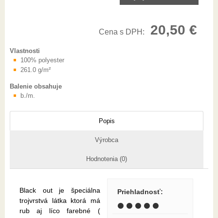
20,50 €
Cena s DPH:
Vlastnosti
100% polyester
261.0 g/m²
Balenie obsahuje
b./m.
Popis
Výrobca
Hodnotenia (0)
Black out je špeciálna
Priehladnosť
:
trojvrstvá látka ktorá má
⚫ ⚫ ⚫ ⚫ ⚫
rub aj líco farebné (