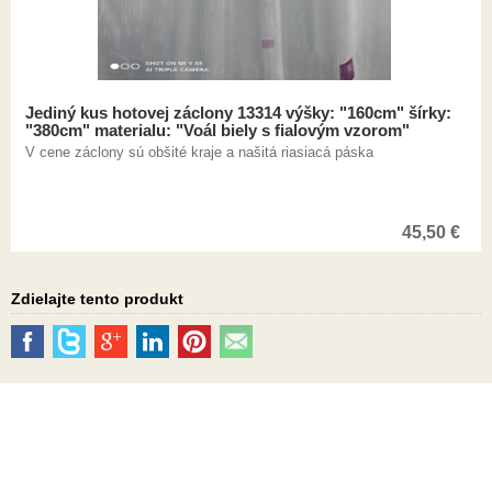
Jediný kus hotovej záclony 13314 výšky: "160cm" šírky:
"380cm" materialu: "Voál biely s fialovým vzorom"
V cene záclony sú obšité kraje a našitá riasiacá páska
45,50
€
Zdielajte tento produkt