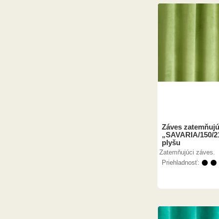
Záves zatemňujú
„SAVARIA/150/2
plyšu
Zatemňujúci záves.
Priehladnosť:
⚫ ⚫