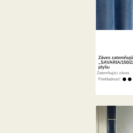
Záves zatemňujú
„SAVARIA/150/2
plyšu
Zatemňujúci záves.
Priehladnosť:
⚫ ⚫