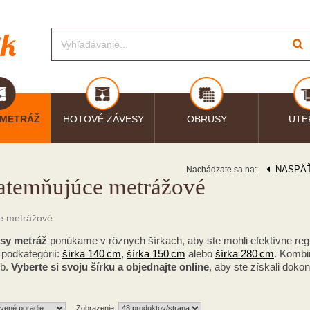
 METRÁŽ
HOTOVÉ ZÁVESY
OBRUSY
UTE
NASPÄ
Nachádzate sa na:
atemňujúce metrážové
e metrážové
sy metráž
ponúkame v rôznych šírkach, aby ste mohli efektívne regu
 podkategórií:
šírka 140 cm
,
šírka 150 cm
alebo
šírka 280 cm
. Kombi
eb.
Vyberte si svoju šírku a objednajte online
, aby ste získali doko
Zobrazenie: