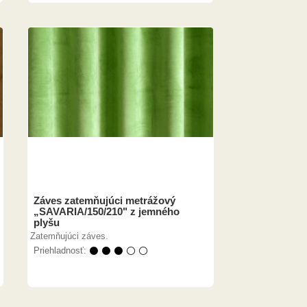
Záves zatemňujúci metrážový
„SAVARIA/150/210" z jemného
plyšu
Zatemňujúci záves.
Priehladnosť:
⚫ ⚫ ⚫ ⚪ ⚪