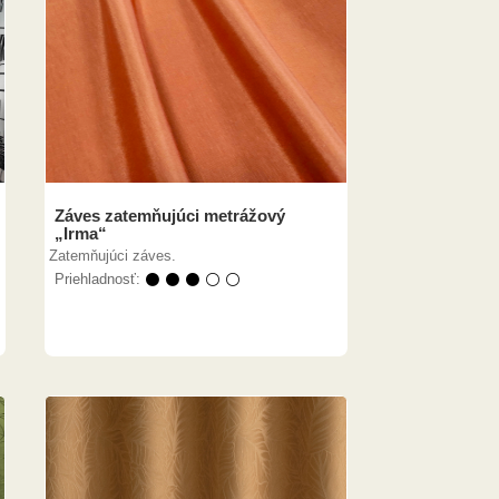
Záves zatemňujúci metrážový
„Irma“
Zatemňujúci záves.
Priehladnosť:
⚫ ⚫ ⚫ ⚪ ⚪