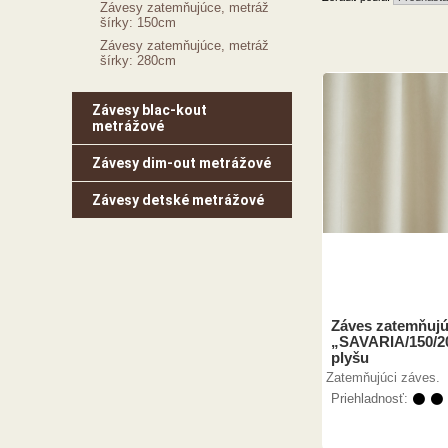
Závesy zatemňujúce, metráž
šírky: 150cm
Závesy zatemňujúce, metráž
šírky: 280cm
Závesy blac-kout
metrážové
Závesy dim-out metrážové
Závesy detské metrážové
Záves zatemňujú
„SAVARIA/150/2
plyšu
Zatemňujúci záves.
Priehladnosť:
⚫ ⚫