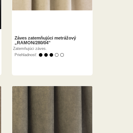
Záves zatemňujúci metrážový
„RAMON/280/04“
Zatemňujúci záves.
Priehladnosť:
⚫ ⚫ ⚫ ⚪ ⚪