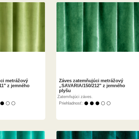
ci metrážový
Záves zatemňujúci metrážový
11" z jemného
„SAVARIA/150/212" z jemného
plyšu
Zatemňujúci záves.
 ⚫ ⚪ ⚪
Priehladnosť:
⚫ ⚫ ⚫ ⚪ ⚪