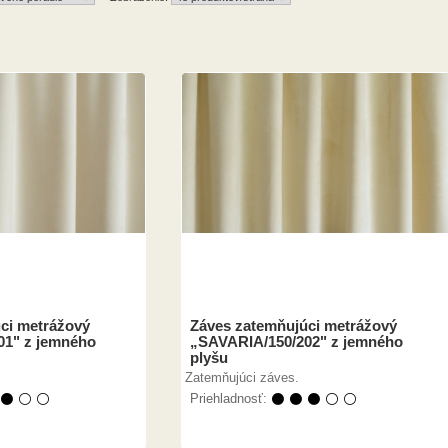
ci metrážový
Záves zatemňujúci metrážový
01" z jemného
„SAVARIA/150/202" z jemného
plyšu
Zatemňujúci záves.
 ⚫ ⚪ ⚪
Priehladnosť:
⚫ ⚫ ⚫ ⚪ ⚪