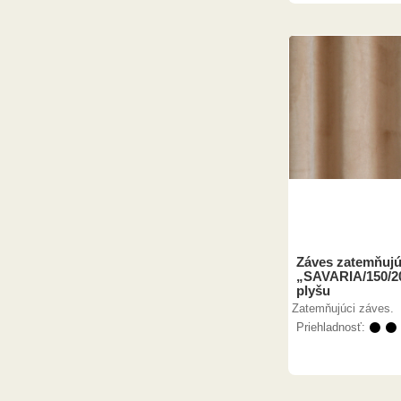
Záves zatemňujú
„SAVARIA/150/2
plyšu
Zatemňujúci záves.
Priehladnosť:
⚫ ⚫