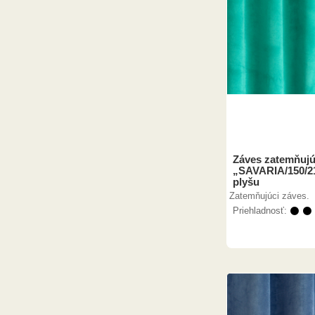
Záves zatemňujú
„SAVARIA/150/2
plyšu
Zatemňujúci záves.
Priehladnosť:
⚫ ⚫