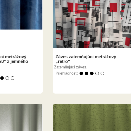
ci metrážový
Záves zatemňujúci metrážový
20" z jemného
„retro“
Zatemňujúci záves.
Priehladnosť:
⚫ ⚫ ⚫ ⚪ ⚪
 ⚫ ⚪ ⚪