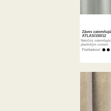
Záves zatemňujú
ATLAS/150/12
Nekrčivý zatemňujúc
plastickým vzorom.
Priehladnosť:
⚫ ⚫