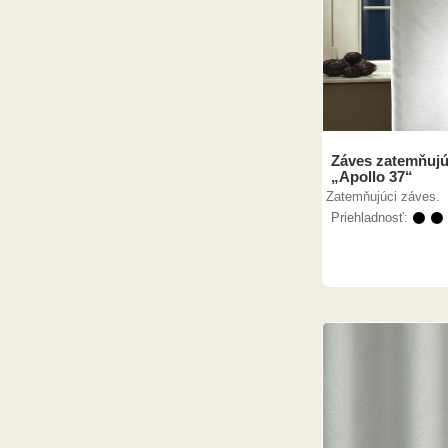
Záves zatemňujú
„Apollo 37“
Zatemňujúci záves.
Priehladnosť:
⚫ ⚫