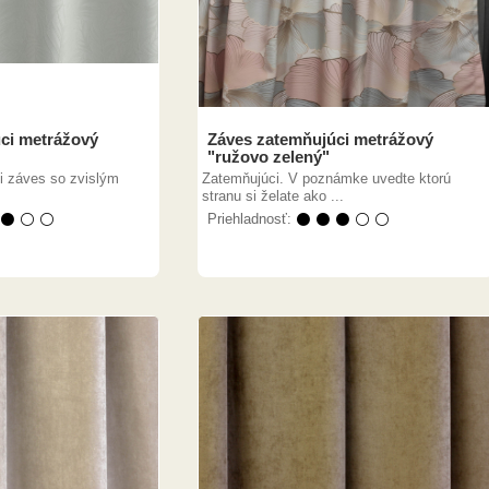
ci metrážový
Záves zatemňujúci metrážový
"ružovo zelený"
i záves so zvislým
Zatemňujúci. V poznámke uvedte ktorú
stranu si želate ako ...
 ⚫ ⚪ ⚪
Priehladnosť:
⚫ ⚫ ⚫ ⚪ ⚪