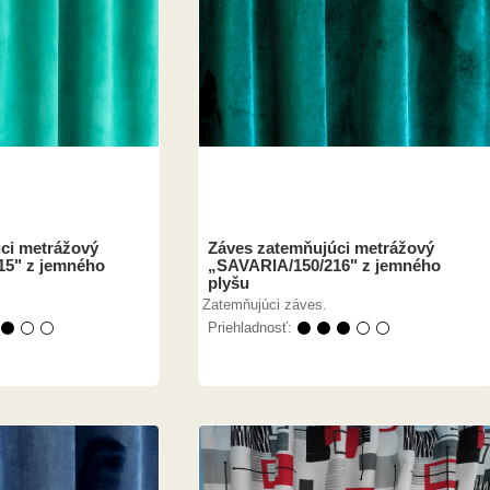
ci metrážový
Záves zatemňujúci metrážový
15" z jemného
„SAVARIA/150/216" z jemného
plyšu
Zatemňujúci záves.
 ⚫ ⚪ ⚪
Priehladnosť:
⚫ ⚫ ⚫ ⚪ ⚪