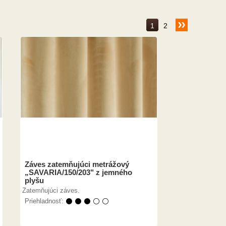
1
2
Záves zatemňujúci metrážový
„SAVARIA/150/203" z jemného
plyšu
Zatemňujúci záves.
Priehladnosť:
⚫ ⚫ ⚫ ⚪ ⚪