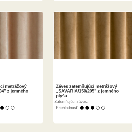
ci metrážový
Záves zatemňujúci metrážový
04" z jemného
„SAVARIA/150/205" z jemného
plyšu
Zatemňujúci záves.
 ⚫ ⚪ ⚪
Priehladnosť:
⚫ ⚫ ⚫ ⚪ ⚪