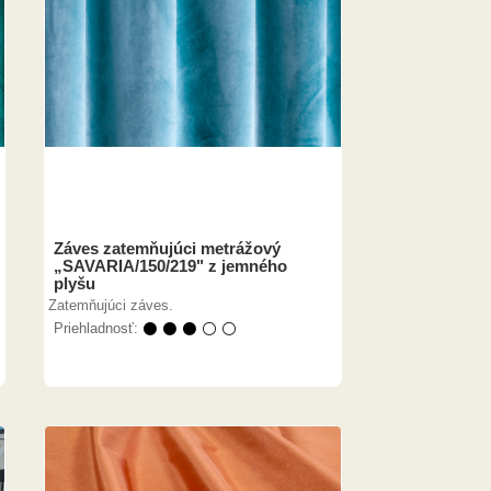
Záves zatemňujúci metrážový
„SAVARIA/150/219" z jemného
plyšu
Zatemňujúci záves.
Priehladnosť:
⚫ ⚫ ⚫ ⚪ ⚪