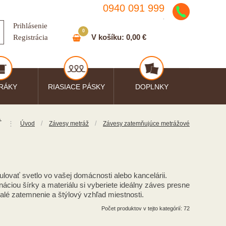
0940 091 999
.
Prihlásenie
0
V košíku:
0,00 €
Registrácia
RÁKY
RIASIACE PÁSKY
DOPLNKY
Ť
⋮
/
/
Úvod
Závesy metráž
Závesy zatemňujúce metrážové
lovať svetlo vo vašej domácnosti alebo kancelárii.
náciou šírky a materiálu si vyberiete ideálny záves presne
nalé zatemnenie a štýlový vzhľad miestnosti.
Počet produktov v tejto kategórií: 72