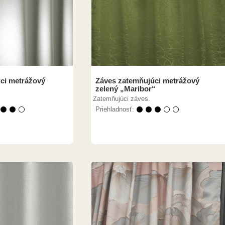
ci metrážový
Záves zatemňujúci metrážový
zelený „Maribor“
Zatemňujúci záves.
 ⚫ ⚫ ⚪
Priehladnosť:
⚫ ⚫ ⚫ ⚪ ⚪