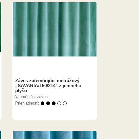
Záves zatemňujúci metrážový
„SAVARIA/150/214" z jemného
plyšu
Zatemňujúci záves.
Priehladnosť:
⚫ ⚫ ⚫ ⚪ ⚪