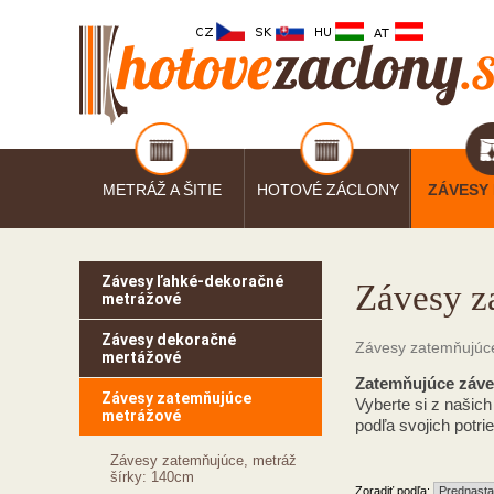
METRÁŽ A ŠITIE
HOTOVÉ ZÁCLONY
ZÁVESY
Závesy ľahké-dekoračné
Závesy z
metrážové
Závesy dekoračné
Závesy zatemňujúc
mertážové
Zatemňujúce záve
Závesy zatemňujúce
Vyberte si z našich
metrážové
podľa svojich potri
Závesy zatemňujúce, metráž
šírky: 140cm
Zoradiť podľa: