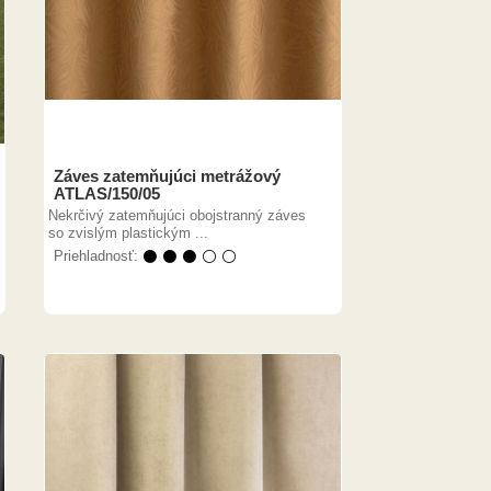
Záves zatemňujúci metrážový
ATLAS/150/05
Nekrčivý zatemňujúci obojstranný záves
so zvislým plastickým ...
Priehladnosť:
⚫ ⚫ ⚫ ⚪ ⚪