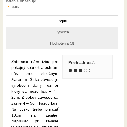
Balenie obsahuje
b.m.
Popis
Výrobca
Hodnotenia (0)
Zatemnia nám izbu pre
Priehladnosť
:
pokojný spánok a ochrání
⚫ ⚫ ⚫ ⚪ ⚪
nás pred slnečným
žiarením. Šírka závesu je
výrobcom daný rozmer
ktorý sa môže líšiť + / -
2cm. Z bokov závesov sa
zašije 4 – 5cm každý kus.
Na výšku treba prirátať
10cm na zašitie.
Napríklad pri závese