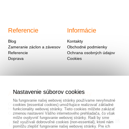
Referencie
Informácie
Blog
Kontakty
Zameranie záclon a závesov
Obchodné podmienky
Referencie
Ochrana osobných údajov
Doprava
Cookies
Nastavenie súborov cookies
Adresa
Kontakty
Na fungovanie našej webovej stránky používame nevyhnutné
OD - Mladosť
cookies (essential cookies) umožňujúce realizovať základné
Hlavná 951
0940 091 999
funkcionality webovej stránky. Tieto cookies môžete zakázať
Galanta 924 01
zmenou nastavení Vášho internetového prehliadača, čo však
alebo na mailovej adrese
môže ovplyvniť fungovanie webovej stránky. Radi by sme
info@hotovezaclony.sk
tiež využívali dobrovoľné cookies (non-essential), ktoré nám
pomôžu zlepšiť fungovanie našej webovej stránky. Pre ich