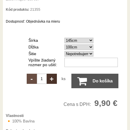
Kód produktu:
21355
Dostupnosť:
Objednávka na mieru
Šírka
Dĺžka
Šitie
Vpíšte žiadaný
rozmer po ušití:
-
+
ks
Do košíka
9,90 €
Cena s DPH:
Vlastnosti
100% Bavlna