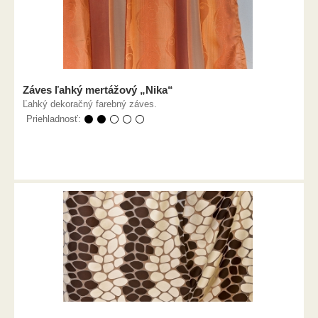
Záves ľahký mertážový „Nika“
Ľahký dekoračný farebný záves.
Priehladnosť:
⚫ ⚫ ⚪ ⚪ ⚪