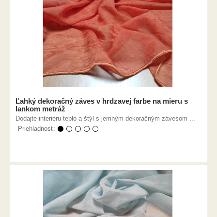
Ľahký dekoračný záves v hrdzavej farbe na mieru s
lankom metráž
Dodajte interiéru teplo a štýl s jemným dekoračným závesom ...
Priehladnosť:
⚫ ⚪ ⚪ ⚪ ⚪