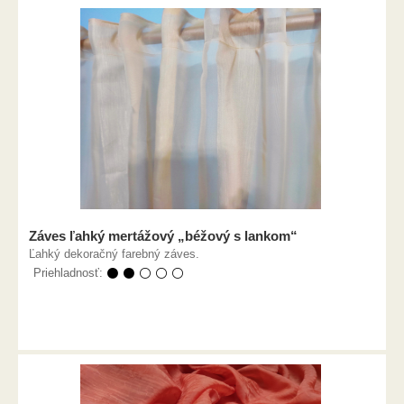
Záves ľahký mertážový „béžový s lankom“
Ľahký dekoračný farebný záves.
Priehladnosť:
⚫ ⚫ ⚪ ⚪ ⚪