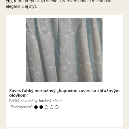
cm
, ktoré prepúšťajú svetlo a zároveň dodajú miestnosti
eleganciu aj štýl.
Záves ľahký mertážový „kapucino záves so záťažovým
olovkom“
Ľahký dekoračný farebný záves.
Priehladnosť:
⚫ ⚫ ⚪ ⚪ ⚪