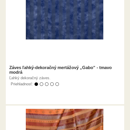
Záves ľahký-dekoračný mertážový „Gabo“ - tmavo
modrá
Ľahký dekoračný záves.
Priehladnosť:
⚫ ⚪ ⚪ ⚪ ⚪