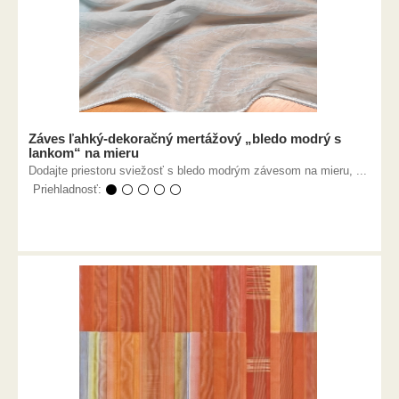
Záves ľahký-dekoračný mertážový „bledo modrý s
lankom“ na mieru
Dodajte priestoru sviežosť s bledo modrým závesom na mieru, ...
Priehladnosť:
⚫ ⚪ ⚪ ⚪ ⚪