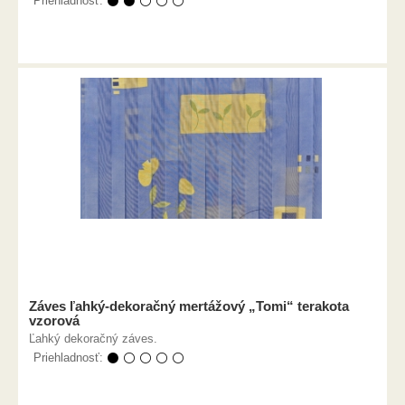
Priehladnosť:
⚫ ⚫ ⚪ ⚪ ⚪
Záves ľahký-dekoračný mertážový „Tomi“ terakota
vzorová
Ľahký dekoračný záves.
Priehladnosť:
⚫ ⚪ ⚪ ⚪ ⚪