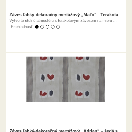
Záves ľahký-dekoračný mertážový „Maťo“ - Terakota
Vytvorte útulnú atmosféru s terakotovým závesom na mieru ...
Priehladnosť:
⚫ ⚪ ⚪ ⚪ ⚪
Záves ľahký-dekoračný mertážový „Adrian“ – šedá s