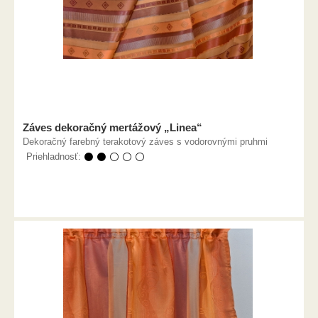
Záves dekoračný mertážový „Linea“
Dekoračný farebný terakotový záves s vodorovnými pruhmi
Priehladnosť:
⚫ ⚫ ⚪ ⚪ ⚪