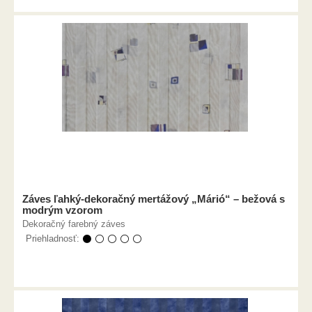
Záves ľahký-dekoračný mertážový „Márió“ – bežová s
modrým vzorom
Dekoračný farebný záves
Priehladnosť:
⚫ ⚪ ⚪ ⚪ ⚪