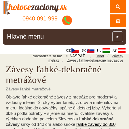
0940 091 999
.
Hlavné menu
►
NASPÄŤ
⋮
/
Nachádzate sa na:
Úvod
Závesy
/
metráž
Závesy ľahké-dekoračné metrážové
Závesy ľahké-dekoračné
metrážové
Závesy ľahké metrážové
Objavte ľahké dekoračné závesy z metráže pre moderný a
vzdušný interiér. Široký výber farieb, vzorov a materiálov na
mieru. Ideálne do obývačky, spálne či detskej izby. Vyberte si
dĺžku podľa potreby – šijeme na mieru. Kvalitné závesy s
rýchlym dodaním po celom Slovensku.
Ľahké dekoračné
závesy
šírky od 140 cm alebo široké
ľahké závesy do 300