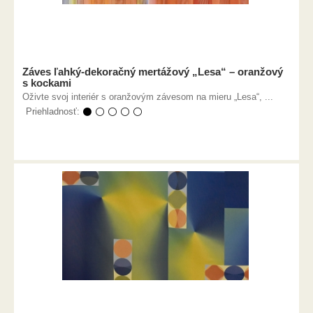
Záves ľahký-dekoračný mertážový „Lesa“ – oranžový
s kockami
Oživte svoj interiér s oranžovým závesom na mieru „Lesa“, ...
Priehladnosť:
⚫ ⚪ ⚪ ⚪ ⚪