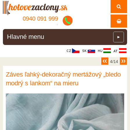
0940 091 999
.
Hlavné menu
►
4/14
Záves ľahký-dekoračný mertážový „bledo
modrý s lankom“ na mieru