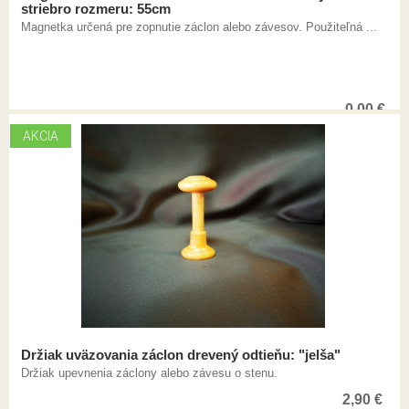
striebro rozmeru: 55cm
Magnetka určená pre zopnutie záclon alebo závesov. Použiteľná ...
0,00
€
AKCIA
Držiak uväzovania záclon drevený odtieňu: "jelša"
Držiak upevnenia záclony alebo závesu o stenu.
2,90
€