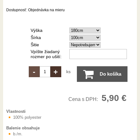
Dostupnosť:
Objednávka na mieru
Výška
Šírka
Šitie
Vpíšte žiadaný
rozmer po ušití:
-
+
ks
Do košíka
5,90 €
Cena s DPH:
Vlastnosti
100% polyester
Balenie obsahuje
b./m.