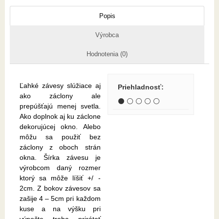
Popis
Výrobca
Hodnotenia (0)
Ľahké závesy slúžiace aj
Priehladnosť
:
ako záclony ale
⚫ ⚪ ⚪ ⚪ ⚪
prepúšťajú menej svetla.
Ako doplnok aj ku záclone
dekorujúcej okno. Alebo
môžu sa použiť bez
záclony z oboch strán
okna. Šírka závesu je
výrobcom daný rozmer
ktorý sa môže líšiť +/ -
2cm. Z bokov závesov sa
zašije 4 – 5cm pri každom
kuse a na výšku pri
výpočte treba prirátať