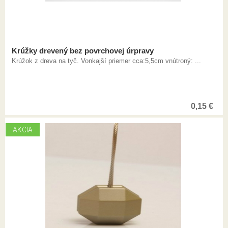
Krúžky drevený bez povrchovej úrpravy
Krúžok z dreva na tyč. Vonkajší priemer cca:5,5cm vnútroný: ...
0,15
€
AKCIA