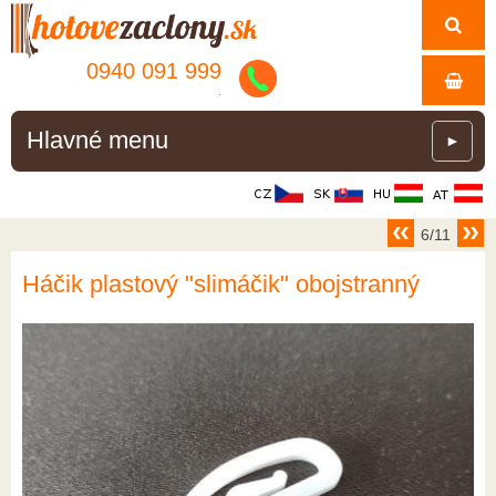
0940 091 999
.
Hlavné menu
►
6/11
Háčik plastový "slimáčik" obojstranný