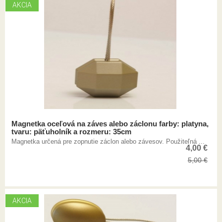
AKCIA
Magnetka oceľová na záves alebo záclonu farby: platyna,
tvaru: päťuholník a rozmeru: 35cm
Magnetka určená pre zopnutie záclon alebo závesov. Použiteľná ...
4,00
€
5,00
€
AKCIA