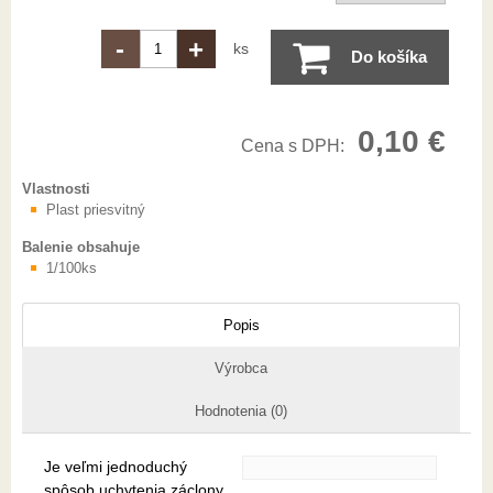
-
+
ks
Do košíka
0,10 €
Cena s DPH:
Vlastnosti
Plast priesvitný
Balenie obsahuje
1/100ks
Popis
Výrobca
Hodnotenia (0)
Je veľmi jednoduchý
spôsob uchytenia záclony