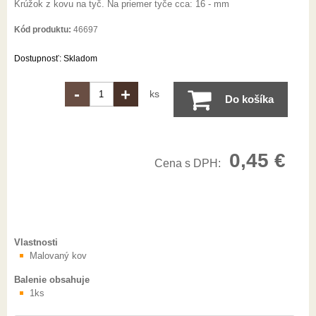
Krúžok z kovu na tyč. Na priemer tyče cca: 16 - mm
Kód produktu:
46697
Dostupnosť:
Skladom
-
+
ks
Do košíka
0,45
€
Cena s DPH:
Vlastnosti
Malovaný kov
Balenie obsahuje
1ks