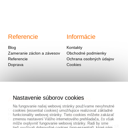
Referencie
Informácie
Blog
Kontakty
Zameranie záclon a závesov
Obchodné podmienky
Referencie
Ochrana osobných údajov
Doprava
Cookies
Nastavenie súborov cookies
Adresa
Kontakty
Na fungovanie našej webovej stránky používame nevyhnutné
OD - Mladosť
cookies (essential cookies) umožňujúce realizovať základné
Hlavná 951
0940 091 999
funkcionality webovej stránky. Tieto cookies môžete zakázať
Galanta 924 01
zmenou nastavení Vášho internetového prehliadača, čo však
alebo na mailovej adrese
môže ovplyvniť fungovanie webovej stránky. Radi by sme
info@hotovezaclony.sk
tiež využívali dobrovoľné cookies (non-essential), ktoré nám