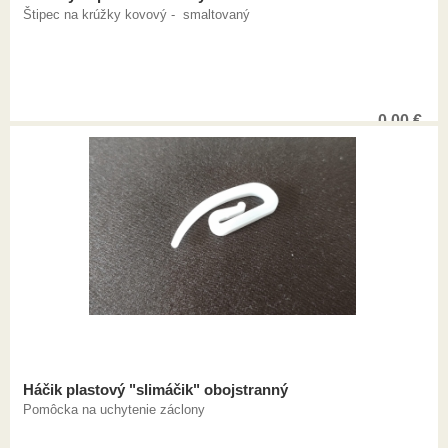
Štipec na krúžky kovový - smaltovaný
0,00
€
Háčik plastový "slimáčik" obojstranný
Pomôcka na uchytenie záclony