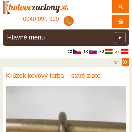
0940 091 999
.
Hlavné menu
►
1/4
Krúžok kovový farba – staré zlato