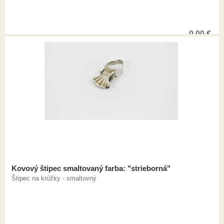
0,00
€
Kovový štipec smaltovaný farba: "strieborná"
Štipec na krúžky - smaltovný