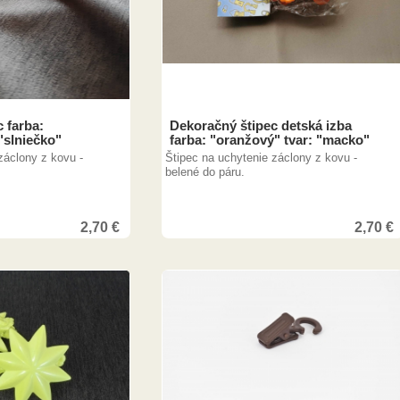
 farba:
Dekoračný štipec detská izba
"slniečko"
farba: "oranžový" tvar: "macko"
záclony z kovu -
Štipec na uchytenie záclony z kovu -
belené do páru.
2,70
€
2,70
€
7,00
€
7,00
€