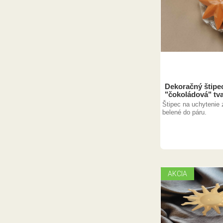
Dekoračný štipec
"čokoládová" tva
Štipec na uchytenie 
belené do páru.
AKCIA