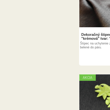
Dekoračný štipec
"krémová" tvar: 
Štipec na uchytenie 
belené do páru.
AKCIA