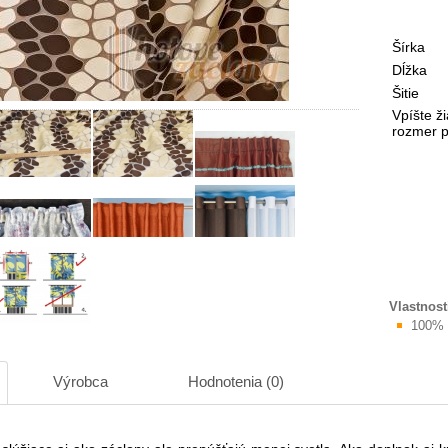
Šírka
Dĺžka
Šitie
Vpíšte ž
rozmer po
Vlastnost
100% 
Výrobca
Hodnotenia (0)