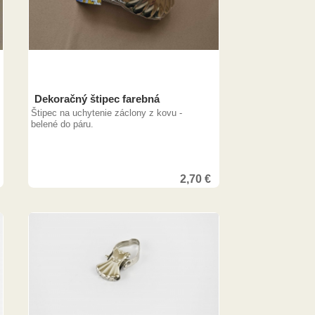
Dekoračný štipec farebná
Štipec na uchytenie záclony z kovu -
belené do páru.
2,70
€
7,00
€