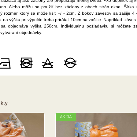
slúžiace aj ako záclony ale prepúšťajú menej svetla. Ako doplnok aj 
kno. Alebo môžu sa použiť bez záclony z oboch strán okna. Šírka 
 rozmer ktorý sa môže líšiť +/ - 2cm. Z bokov závesov sa zašije 4 
na výšku pri výpočte treba prirátať 10cm na zašitie. Napríklad: záves
sa objednáva výška 250cm. Individualnu požiadavku si môžete z
 vytváraní objednávky.
kty
AKCIA