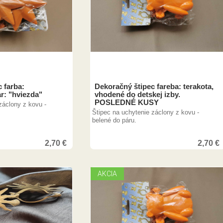
 farba:
Dekoračný štipec fareba: terakota,
r: "hviezda"
vhodené do detskej izby.
POSLEDNÉ KUSY
záclony z kovu -
Štipec na uchytenie záclony z kovu -
belené do páru.
2,70
€
2,70
€
7,00
€
7,00
€
AKCIA