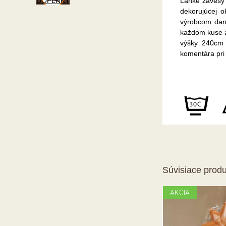
DOPLNKY
Ľahké závesy 
dekorujúcej o
výrobcom daný
každom kuse a 
výšky 240cm 
komentára pri
Súvisiace produ
AKCIA