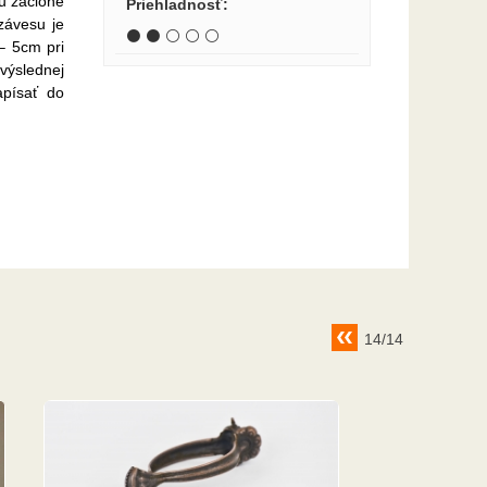
ku záclone
Priehladnosť
:
závesu je
⚫ ⚫ ⚪ ⚪ ⚪
– 5cm pri
 výslednej
apísať do
14/14