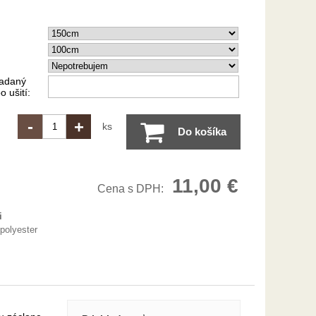
iadaný
 ušití:
-
+
ks
Do košíka
11,00 €
Cena s DPH:
i
polyester