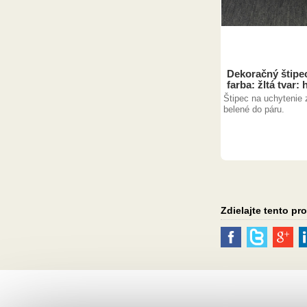
Dekoračný štipec
farba: žltá tvar:
Štipec na uchytenie 
belené do páru.
Zdielajte tento pr