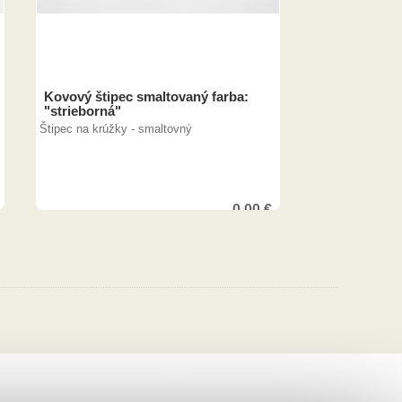
Kovový štipec smaltovaný farba:
"strieborná"
Štipec na krúžky - smaltovný
0,00
€