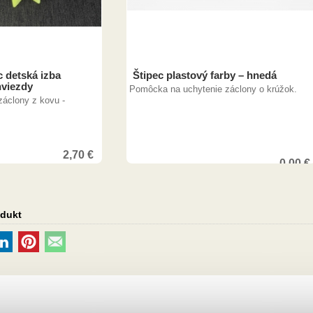
 detská izba
Štipec plastový farby – hnedá
 hviezdy
Pomôcka na uchytenie záclony o krúžok.
záclony z kovu -
2,70
€
0,00
€
7,00
€
odukt