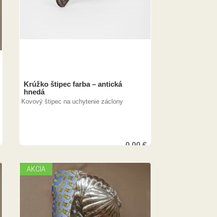
Krúžko štipec farba – antická
hnedá
Kovový štipec na uchytenie záclony
0,00
€
AKCIA