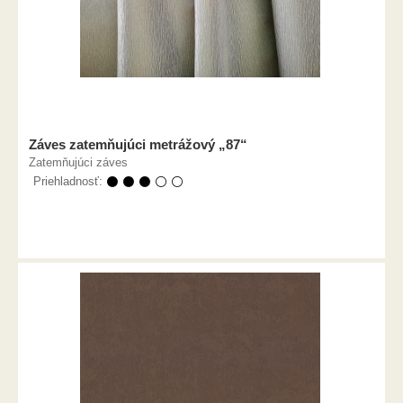
Záves zatemňujúci metrážový „87“
Zatemňujúci záves
Priehladnosť:
⚫ ⚫ ⚫ ⚪ ⚪