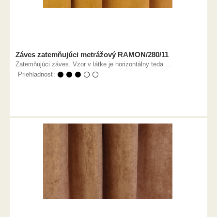
Záves zatemňujúci metrážový RAMON/280/11
Zatemňujúci záves. Vzor v látke je horizontálny teda ...
Priehladnosť:
⚫ ⚫ ⚫ ⚪ ⚪