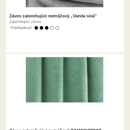
Záves zatemňujúci metrážový „Vanda sivá“
Zatemňujúci záves
Priehladnosť:
⚫ ⚫ ⚫ ⚪ ⚪