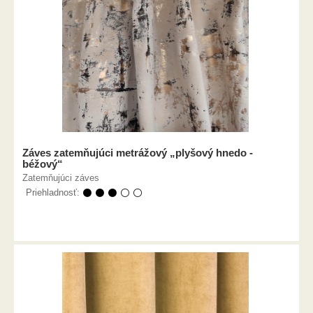
Záves zatemňujúci metrážový „plyšový hnedo -
béžový“
Zatemňujúci záves
Priehladnosť:
⚫ ⚫ ⚫ ⚪ ⚪