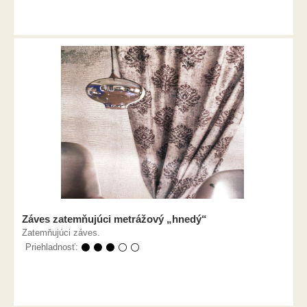
Záves zatemňujúci metrážový „hnedý“
Zatemňujúci záves.
Priehladnosť:
⚫ ⚫ ⚫ ⚪ ⚪