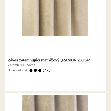
Záves zatemňujúci metrážový „RAMON/280/04“
Zatemňujúci záves.
Priehladnosť:
⚫ ⚫ ⚫ ⚪ ⚪