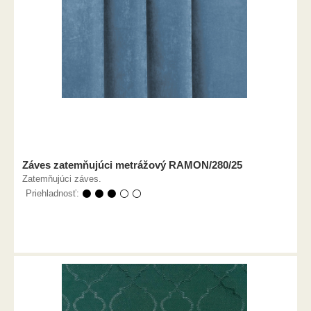
Záves zatemňujúci metrážový RAMON/280/25
Zatemňujúci záves.
Priehladnosť:
⚫ ⚫ ⚫ ⚪ ⚪