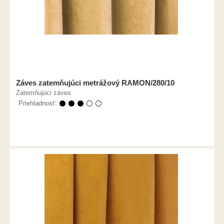
Záves zatemňujúci metrážový RAMON/280/10
Zatemňujúci záves.
Priehladnosť:
⚫ ⚫ ⚫ ⚪ ⚪