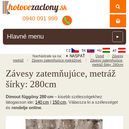
0940 091 999
.
Hlavné menu
►
NASPÄŤ
⋮
/
Nachádzate sa na:
Úvod
Závesy
/
/
metráž
Závesy zatemňujúce metrážové
Závesy zatemňujúce,
metráž šírky: 280cm
Závesy zatemňujúce, metráž
šírky: 280cm
Dimout függöny 280 cm
– kisebb szélességekhez
látogasson ide:
140 cm
|
150 cm
. Válassza ki a szélességet
és
rendelje online
.