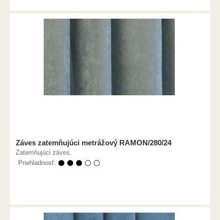
Záves zatemňujúci metrážový RAMON/280/24
Zatemňujúci záves.
Priehladnosť:
⚫ ⚫ ⚫ ⚪ ⚪