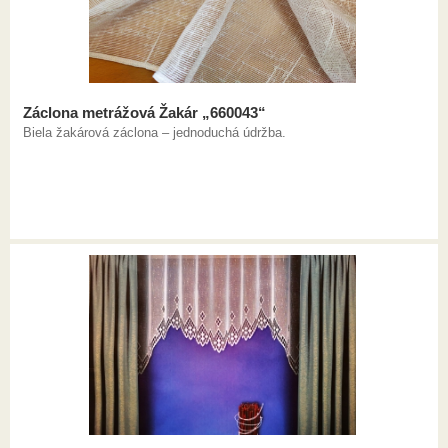
Záclona metrážová Žakár „660043“
Biela žakárová záclona – jednoduchá údržba.