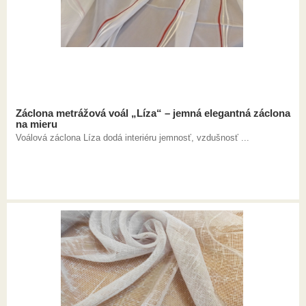
Záclona metrážová voál „Líza“ – jemná elegantná záclona
na mieru
Voálová záclona Líza dodá interiéru jemnosť, vzdušnosť ...