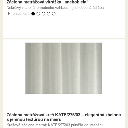
Záclona metrážová vitrážka „snehobiela“
Nekrčivý materiál prírodného vzhľadu – jednoduchá údržba.
Priehladnosť:
⚫ ⚪ ⚪ ⚪ ⚪
Záclona metrážová kreš KATE/275/03 – elegantná záclona
s jemnou textúrou na mieru
Krešová záclona metráž KATE/275/03 prináša do interiéru ...