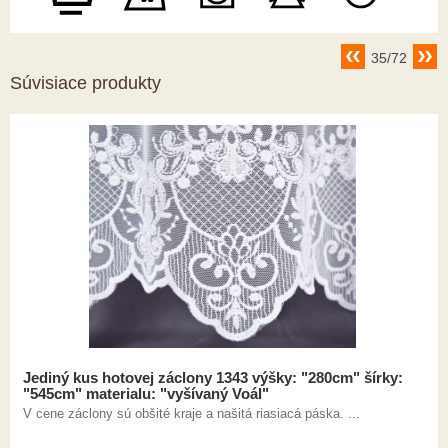
35/72
Súvisiace produkty
Jediný kus hotovej záclony 1343 výšky: "280cm" šírky:
"545cm" materialu: "vyšívaný Voál"
V cene záclony sú obšité kraje a našitá riasiacá páska. ...