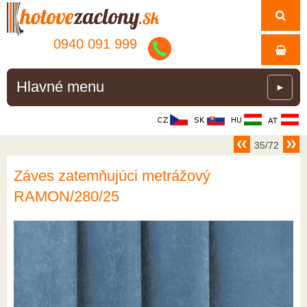
0940 091 999
.
Hlavné menu
►
35/72
Záves zatemňujúci metrážový
RAMON/280/25