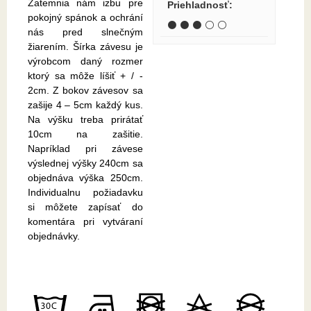
Zatemnia nám izbu pre
Priehladnosť
:
pokojný spánok a ochrání
⚫ ⚫ ⚫ ⚪ ⚪
nás pred slnečným
žiarením. Šírka závesu je
výrobcom daný rozmer
ktorý sa môže líšiť + / -
2cm. Z bokov závesov sa
zašije 4 – 5cm každý kus.
Na výšku treba prirátať
10cm na zašitie.
Napríklad pri závese
výslednej výšky 240cm sa
objednáva výška 250cm.
Individualnu požiadavku
si môžete zapísať do
komentára pri vytváraní
objednávky.