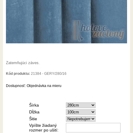
Zatemňujúci záves.
Kód produktu:
21384 - GERY/280/16
Dostupnosť:
Objednávka na mieru
Šírka
Dĺžka
Šitie
Vpíšte žiadaný
rozmer po ušití: