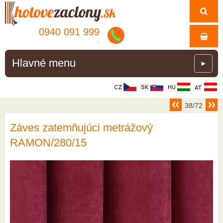
0940 091 999
.
Hlavné menu
►
38/72
Záves zatemňujúci metrážový
RAMON/280/15