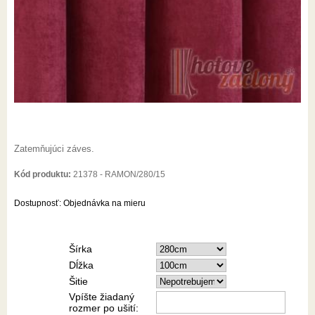
Zatemňujúci záves.
Kód produktu:
21378 - RAMON/280/15
Dostupnosť:
Objednávka na mieru
Šírka
Dĺžka
Šitie
Vpíšte žiadaný
rozmer po ušití: