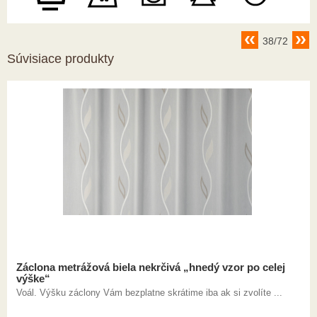
38/72
Súvisiace produkty
Záclona metrážová biela nekrčivá „hnedý vzor po celej
výške“
Voál. Výšku záclony Vám bezplatne skrátime iba ak si zvolíte ...