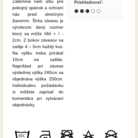
Zatemnia nám izbu pre
Priehladnosť
:
pokojný spánok a ochrání
⚫ ⚫ ⚫ ⚪ ⚪
nás pred slnečným
žiarením. Šírka závesu je
výrobcom daný rozmer
ktorý sa môže líšiť + / -
2cm. Z bokov závesov sa
zašije 4 – 5cm každý kus.
Na výšku treba prirátať
10cm na zašitie.
Napríklad pri závese
výslednej výšky 240cm sa
objednáva výška 250cm.
Individualnu požiadavku
si môžete zapísať do
komentára pri vytváraní
objednávky.