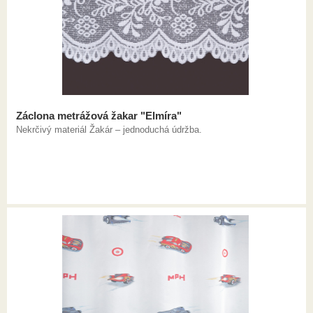
Záclona metrážová žakar "Elmíra"
Nekrčivý materiál Žakár – jednoduchá údržba.