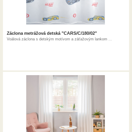
Záclona metrážová detská "CARS/C/180/02"
Voálová záclona s detským motívom a záťažovým lankom ...