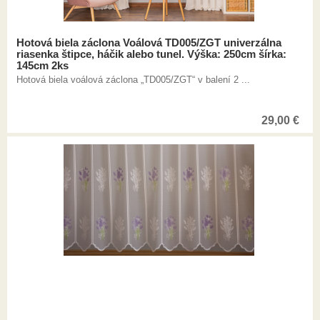
Hotová biela záclona Voálová TD005/ZGT univerzálna
riasenka štipce, háčik alebo tunel. Výška: 250cm šírka:
145cm 2ks
Hotová biela voálová záclona „TD005/ZGT“ v balení 2 ...
29,00
€