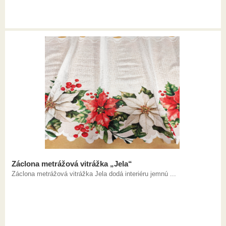
Záclona metrážová vitrážka „Jela“
Záclona metrážová vitrážka Jela dodá interiéru jemnú ...