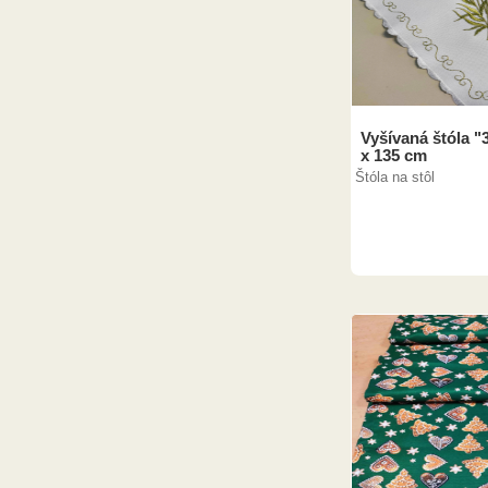
Vyšívaná štóla "
x 135 cm
Štóla na stôl