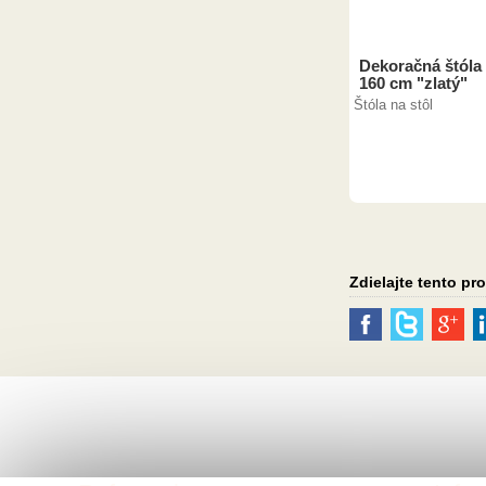
Dekoračná štóla
160 cm "zlatý"
Štóla na stôl
Zdielajte tento pr