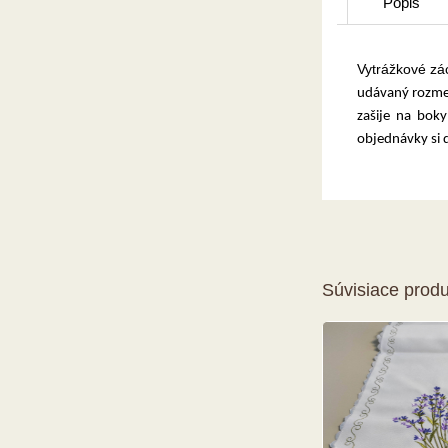
Popis
Vytrážkové zác
udávaný rozmer 
zašije na bok
objednávky si 
Súvisiace produ