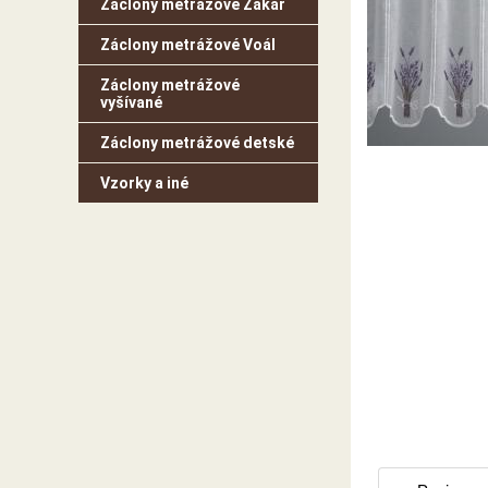
Záclony metrážové Žakar
Záclony metrážové Voál
Záclony metrážové
vyšívané
Záclony metrážové detské
Vzorky a iné