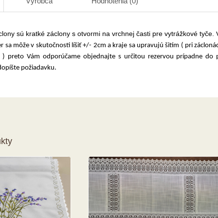
Výrobca
Hodnotenia (0)
lony sú kratké záclony s otvormi na vrchnej časti pre vytrážkové tyče.
sa môže v skutočnosti líšiť +/- 2cm a kraje sa upravujú šitím ( pri zácloná
y ) preto Vám odporúčame objednajte s určitou rezervou prípadne do
dopíšte požiadavku.
kty