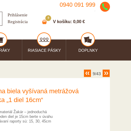
0940 091 999
.
Prihlásenie
0
V košíku:
0,00 €
Registrácia
RÁKY
RIASIACE PÁSKY
DOPLNKY
9/43
na biela vyšívaná metrážová
ka „1 diel 16cm“
materiál Žakár – jednoduchá
eden diel je 15cm berte v úvahu
ávaní raporty sú: 15, 30, 45cm