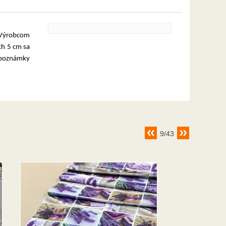
Výrobcom
ch 5 cm sa
 poznámky
9/43