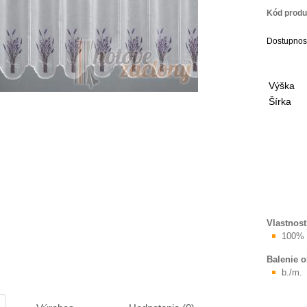
Kód produ
Dostupnos
Výška
Šírka
Vlastnost
100% 
Balenie 
b./m.