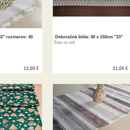
32" rozmerov: 40
Dekoračná štóla: 40 x 150cm "33"
Štóla na stôl
12,00
€
21,00
€