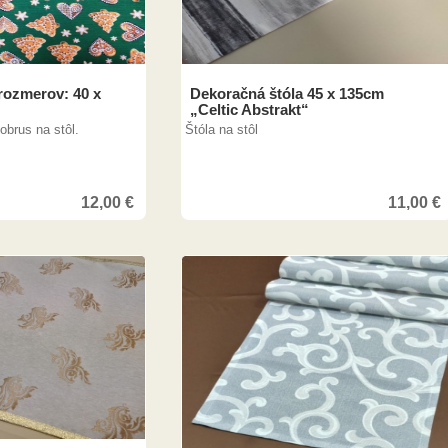
rozmerov: 40 x
Dekoračná štóla 45 x 135cm
„Celtic Abstrakt“
brus na stôl.
Štóla na stôl
12,00
€
11,00
€