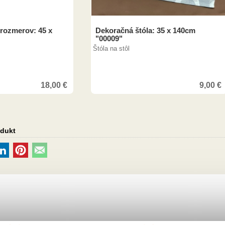
 rozmerov: 45 x
Dekoračná štóla: 35 x 140cm
"00009"
Štóla na stôl
18,00
€
9,00
€
odukt