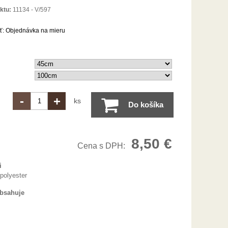
ktu:
11134 - V/597
ť:
Objednávka na mieru
-
+
ks
Do košíka
8,50 €
Cena s DPH:
i
polyester
obsahuje