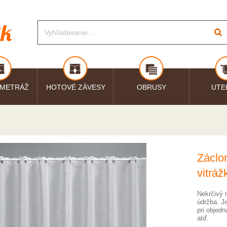
 METRÁŽ
HOTOVÉ ZÁVESY
OBRUSY
UTE
Záclo
vitráž
Nekrčivý 
údržba. J
pri objedn
atď.