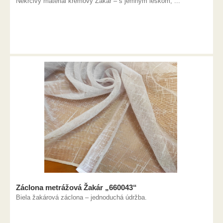
Nekrčivý materiál krémový Žakár – s jemným leskom, ...
Záclona metrážová Žakár „660043“
Biela žakárová záclona – jednoduchá údržba.