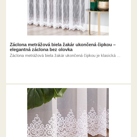
Záclona metrážová biela žakár ukončená čipkou –
elegantná záclona bez olovka
Záclona metrážová biela žakár ukončená čipkou je klasická ...