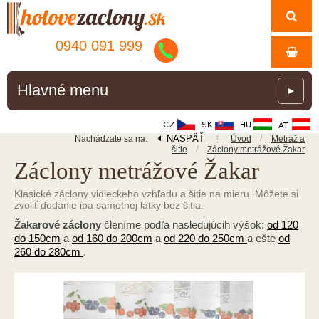
0940 091 999
.
Hlavné menu
►
NASPÄŤ
⋮
/
Nachádzate sa na:
Úvod
Metráž a
/
šitie
Záclony metrážové Žakar
Záclony metrážové Žakar
Klasické záclony vidieckeho vzhľadu a šitie na mieru. Môžete si
zvoliť dodanie iba samotnej látky bez šitia.
Žakarové záclony
členíme podľa nasledujúcih výšok:
od 120
do 150cm
a
od 160 do 200cm
a
od 220 do 250cm
a ešte
od
260 do 280cm
.