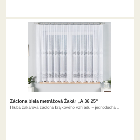
Záclona biela metrážová Žakár „A 36 25“
Hrubá žakárová záclona krajkového vzhľadu – jednoduchá ...