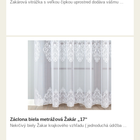
Žakárová vitrážka s veľkou čipkou uprostred dodáva vášmu ...
Záclona biela metrážová Žakár „17“
Nekrčivý biely Žakar krajkového vzhľadu ( jednoduchá údržba ...