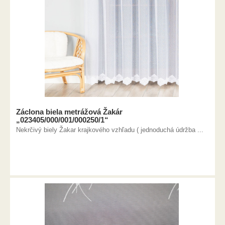
Záclona biela metrážová Žakár
„023405/000/001/000250/1“
Nekrčivý biely Žakar krajkového vzhľadu ( jednoduchá údržba ...