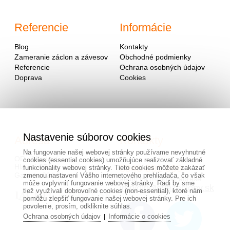
Referencie
Informácie
Blog
Kontakty
Zameranie záclon a závesov
Obchodné podmienky
Referencie
Ochrana osobných údajov
Doprava
Cookies
Nastavenie súborov cookies
Adresa
Kontakty
Na fungovanie našej webovej stránky používame nevyhnutné
OD - Mladosť
cookies (essential cookies) umožňujúce realizovať základné
Hlavná 951
0940 091 999
funkcionality webovej stránky. Tieto cookies môžete zakázať
Galanta 924 01
zmenou nastavení Vášho internetového prehliadača, čo však
alebo na mailovej adrese
môže ovplyvniť fungovanie webovej stránky. Radi by sme
info@hotovezaclony.sk
tiež využívali dobrovoľné cookies (non-essential), ktoré nám
pomôžu zlepšiť fungovanie našej webovej stránky. Pre ich
povolenie, prosím, odkliknite súhlas.
Ochrana osobných údajov
Informácie o cookies
|