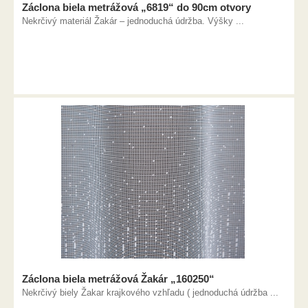
Záclona biela metrážová „6819“ do 90cm otvory
Nekrčivý materiál Žakár – jednoduchá údržba. Výšky ...
Záclona biela metrážová Žakár „160250“
Nekrčivý biely Žakar krajkového vzhľadu ( jednoduchá údržba ...