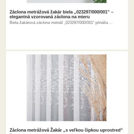
Záclona metrážová žakár biela „023297/000/001“ –
elegantná vzorovaná záclona na mieru
Biela žakárová záclona metráž „023297/000/001“ prináša ...
Záclona metrážová Žakár „s veľkou čipkou uprostred“