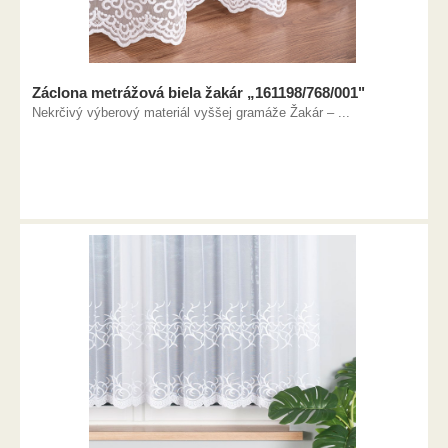
Záclona metrážová biela žakár „161198/768/001"
Nekrčivý výberový materiál vyššej gramáže Žakár – ...