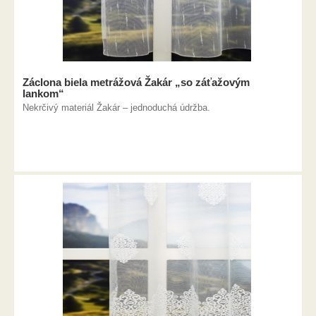
Záclona biela metrážová Žakár „so záťažovým
lankom“
Nekrčivý materiál Žakár – jednoduchá údržba.