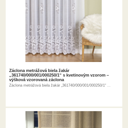
Záclona metrážová biela žakár
„361740/000/001/000250/1“ s kvetinovým vzorom –
výšková vzorovaná záclona
Záclona metrážová biela žakár „361740/000/001/000250/1“ ...