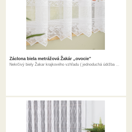
Záclona biela metrážová Žakár „ovocie“
Nekrčivý biely Žakar krajkového vzhľadu ( jednoduchá údržba ...