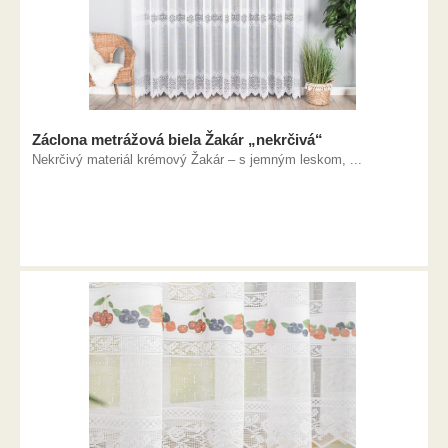
Záclona metrážová biela Žakár „nekrčivá“
Nekrčivý materiál krémový Žakár – s jemným leskom, ...