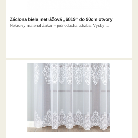
Záclona biela metrážová „6819“ do 90cm otvory
Nekrčivý materiál Žakár – jednoduchá údržba. Výšky ...