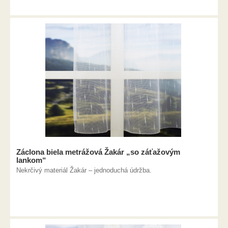
Záclona biela metrážová Žakár „so záťažovým
lankom“
Nekrčivý materiál Žakár – jednoduchá údržba.