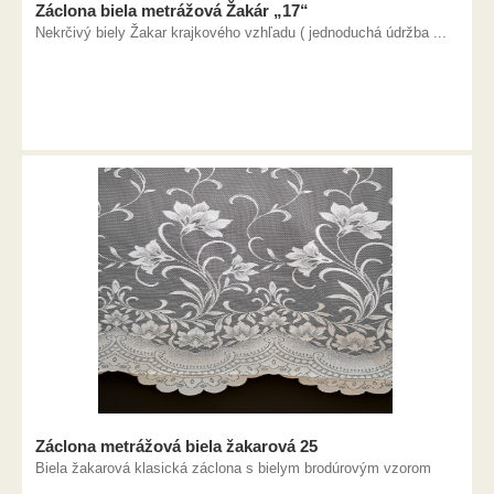
Záclona biela metrážová Žakár „17“
Nekrčivý biely Žakar krajkového vzhľadu ( jednoduchá údržba ...
Záclona metrážová biela žakarová 25
Biela žakarová klasická záclona s bielym brodúrovým vzorom