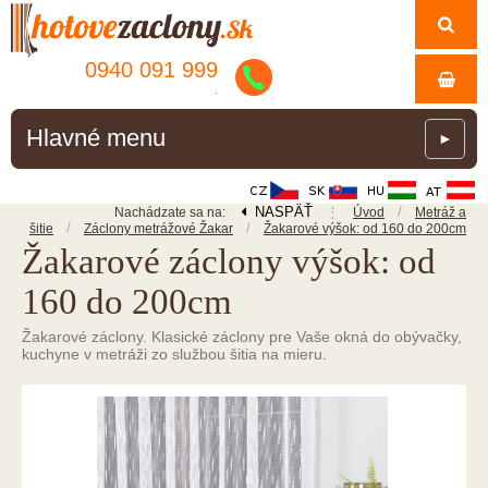
0940 091 999
.
Hlavné menu
►
NASPÄŤ
⋮
/
Nachádzate sa na:
Úvod
Metráž a
/
/
šitie
Záclony metrážové Žakar
Žakarové výšok: od 160 do 200cm
Žakarové záclony výšok: od
160 do 200cm
Žakarové záclony. Klasické záclony pre Vaše okná do obývačky,
kuchyne v metráži zo službou šitia na mieru.