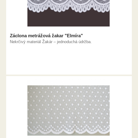
Záclona metrážová žakar "Elmíra"
Nekrčivý materiál Žakár – jednoduchá údržba.