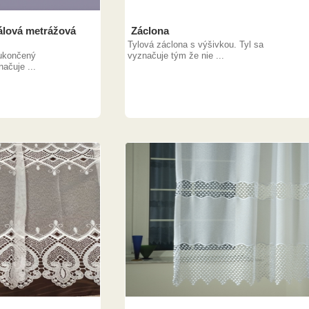
oálová metrážová
Záclona
Tylová záclona s výšivkou. Tyl sa
 ukončený
vyznačuje tým že nie ...
ačuje ...