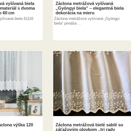
á vyšívaná biela
Záclona metrážová vyšívaná
 materiál s dvoma
„Gyöngyi biela“ – elegantná biela
o 60 cm
dekorácia na mieru
yšívaná biela 61116
Záclona metrážová vyšívaná „Gyöngyi
biela“ prináša ...
áclona výška 120
Záclona metrážová bielé sablé so
záťažovým olovkom „tri rady