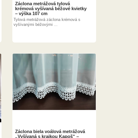
Záclona metrážová tylová
krémová vyšívaná béžové kvietky
– výška 107 cm
Tylová metrážová záclona krémová s
vyšívanými béžovými ...
Záclona biela voálová metrážová
„Vyšívaná s krajkou Kapoš“ –