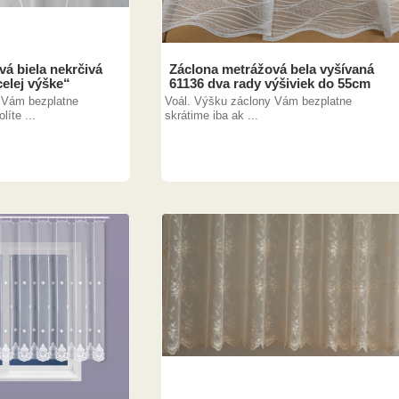
á biela nekrčivá
Záclona metrážová bela vyšívaná
elej výške“
61136 dva rady výšiviek do 55cm
 Vám bezplatne
Voál. Výšku záclony Vám bezplatne
líte ...
skrátime iba ak ...