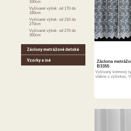
160cm
Vyšívané výšok: od 170 do
180cm
Vyšívané výšok: od 210 do
270cm
Vyšívané výšok: od 270 do
300cm
Záclony metrážové detské
Vzorky a iné
Záclona metrážo
B3355
Vyšívaný krémový tyl
vlákno s výšivkou. V