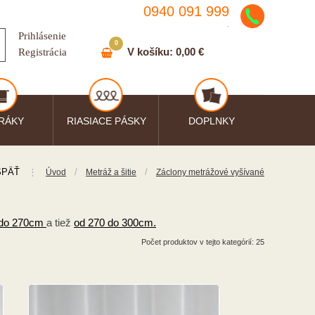
0940 091 999
.
Prihlásenie
0
V košíku:
0,00 €
Registrácia
RÁKY
RIASIACE PÁSKY
DOPLNKY
SPÄŤ
⋮
/
/
Úvod
Metráž a šitie
Záclony metrážové vyšívané
 do 270cm
a tiež
od 270 do 300cm.
Počet produktov v tejto kategórií: 25