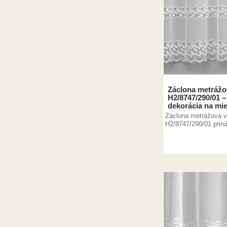
Záclona metrážo
H2/8747/290/01 –
dekorácia na mi
Záclona metrážová 
H2/8747/290/01 priná