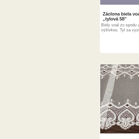
Záclona biela v
„tylová 58“
Biely voal zo spodu
výšivkou. Tyl sa vyzn