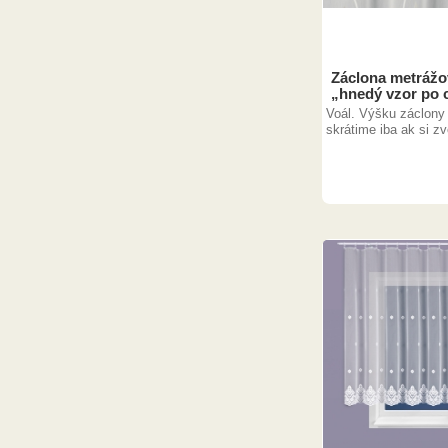
Záclona metrážov
„hnedý vzor po c
Voál. Výšku záclony
skrátime iba ak si zvo