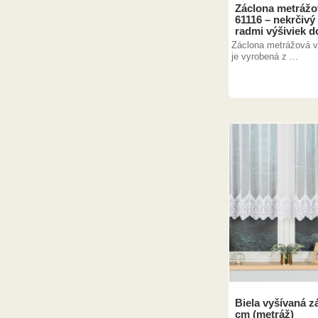
Záclona metrážov
61116 – nekrčivý
radmi výšiviek d
Záclona metrážová v
je vyrobená z ...
Biela vyšívaná z
cm (metráž)