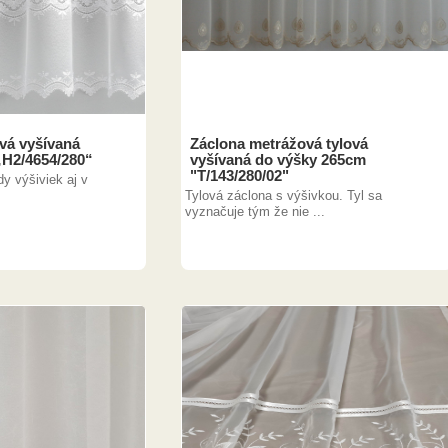
vá vyšívaná
Záclona metrážová tylová
„H2/4654/280“
vyšívaná do výšky 265cm
"T/143/280/02"
dy výšiviek aj v
Tylová záclona s výšivkou. Tyl sa
vyznačuje tým že nie ...