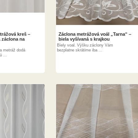
trážová kreš –
Záclona metrážová voál „Tarna“ –
 záclona na
biela vyšívaná s krajkou
Biely voal. Výšku záclony Vám
na metráž dodá
bezplatne skrátime iba ...
 ...