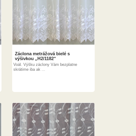
Záclona metrážová bielé s
výšivkou „H2/1182“
Voál. Výšku záclony Vám bezplatne
skrátime iba ak ...