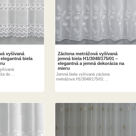
vá vyšívaná
Záclona metrážová vyšívaná
 elegantná biela
jemná biela H1/3048/175/01 –
eru
elegantná a jemná dekorácia na
mieru
vyšívaná
ša do ...
Jemná biela vyšívaná záclona
metrážová H1/3048/175/01 ...