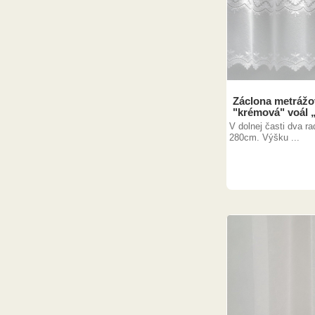
Záclona metrážo
"krémová" voál 
V dolnej časti dva ra
280cm. Výšku ...