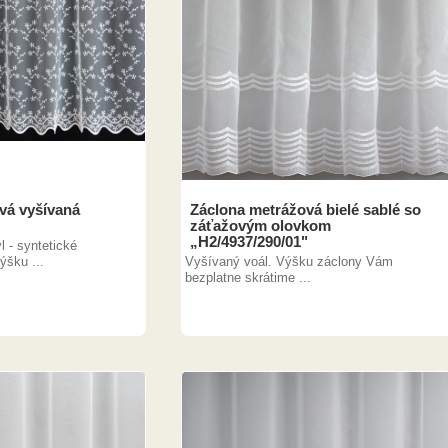
vá vyšívaná
Záclona metrážová bielé sablé so
záťažovým olovkom
„H2/4937/290/01"
 - syntetické
ýšku ...
Vyšívaný voál. Výšku záclony Vám
bezplatne skrátime ...