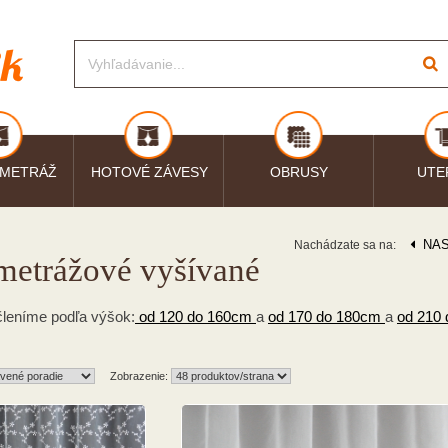
 METRÁŽ
HOTOVÉ ZÁVESY
OBRUSY
UTE
NA
Nachádzate sa na:
metrážové vyšívané
leníme podľa výšok:
od 120 do 160cm
a
od 170 do 180cm
a
od 210
Zobrazenie: