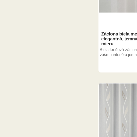
Záclona biela me
elegantná, jemná
mieru
Biela krešová záclo
vášmu interiéru jemnú