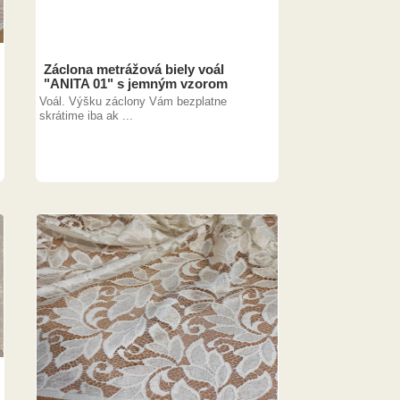
Záclona metrážová biely voál
"ANITA 01" s jemným vzorom
Voál. Výšku záclony Vám bezplatne
skrátime iba ak ...