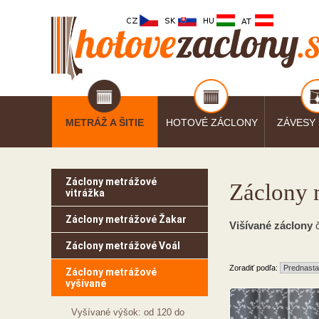
METRÁŽ A ŠITIE
HOTOVÉ ZÁCLONY
ZÁVESY
Záclony metrážové
Záclony 
vitrážka
Záclony metrážové Žakar
Višívané záclony
č
Záclony metrážové Voál
Zoradiť podľa:
Záclony metrážové
vyšívané
Vyšívané výšok: od 120 do