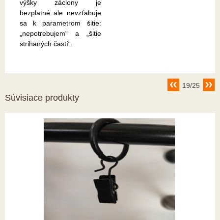
výšky záclony je
bezplatné ale nevzťahuje
sa k parametrom šitie:
„nepotrebujem“ a „šitie
strihaných častí“.
19/25
Súvisiace produkty