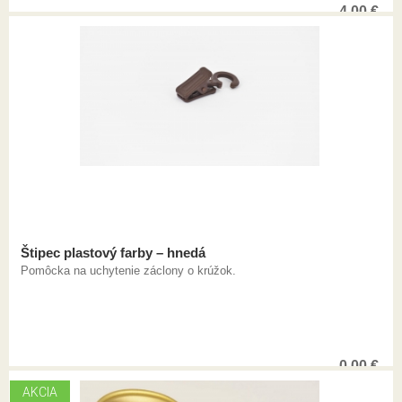
4,00
€
Štipec plastový farby – hnedá
Pomôcka na uchytenie záclony o krúžok.
0,00
€
AKCIA