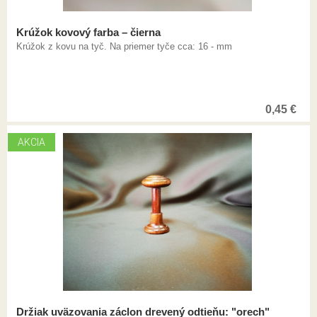
Krúžok kovový farba – čierna
Krúžok z kovu na tyč. Na priemer tyče cca: 16 - mm
0,45
€
AKCIA
Držiak uväzovania záclon drevený odtieňu: "orech"