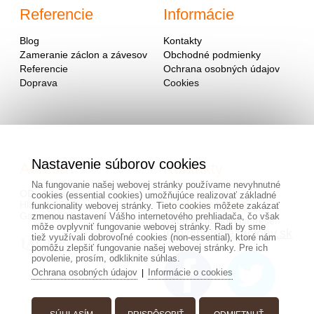
Referencie
Informácie
Blog
Kontakty
Zameranie záclon a závesov
Obchodné podmienky
Referencie
Ochrana osobných údajov
Doprava
Cookies
Nastavenie súborov cookies
Adresa
Kontakty
Na fungovanie našej webovej stránky používame nevyhnutné
OD - Mladosť
cookies (essential cookies) umožňujúce realizovať základné
Hlavná 951
0940 091 999
funkcionality webovej stránky. Tieto cookies môžete zakázať
Galanta 924 01
zmenou nastavení Vášho internetového prehliadača, čo však
alebo na mailovej adrese
môže ovplyvniť fungovanie webovej stránky. Radi by sme
info@hotovezaclony.sk
tiež využívali dobrovoľné cookies (non-essential), ktoré nám
pomôžu zlepšiť fungovanie našej webovej stránky. Pre ich
povolenie, prosím, odkliknite súhlas.
Ochrana osobných údajov
Informácie o cookies
|