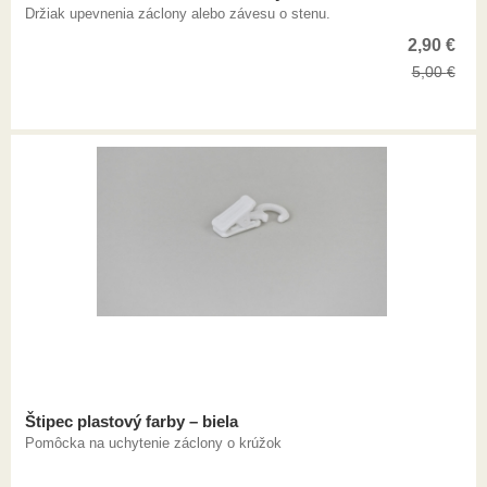
Držiak upevnenia záclony alebo závesu o stenu.
2,90
€
5,00
€
Štipec plastový farby – biela
Pomôcka na uchytenie záclony o krúžok