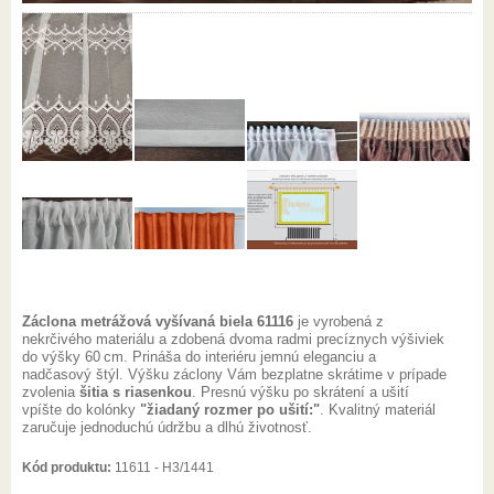
Záclona metrážová vyšívaná biela 61116
je vyrobená z
nekrčivého materiálu a zdobená dvoma radmi precíznych výšiviek
do výšky 60 cm. Prináša do interiéru jemnú eleganciu a
nadčasový štýl. Výšku záclony Vám bezplatne skrátime v prípade
zvolenia
šitia s riasenkou
. Presnú výšku po skrátení a ušití
vpíšte do kolónky
"žiadaný rozmer po ušití:"
. Kvalitný materiál
zaručuje jednoduchú údržbu a dlhú životnosť.
Kód produktu:
11611 - H3/1441