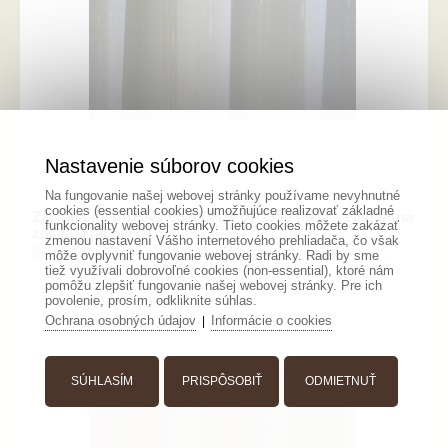
Nastavenie súborov cookies
Na fungovanie našej webovej stránky používame nevyhnutné
cookies (essential cookies) umožňujúce realizovať základné
Záclona metrážová voál DKM 01/1500 biela – elegantná
funkcionality webovej stránky. Tieto cookies môžete zakázať
záclona na mieru
zmenou nastavení Vášho internetového prehliadača, čo však
Biela voálová záclona DKM 01/1500 dodá interiéru jemnosť, ...
môže ovplyvniť fungovanie webovej stránky. Radi by sme
tiež využívali dobrovoľné cookies (non-essential), ktoré nám
pomôžu zlepšiť fungovanie našej webovej stránky. Pre ich
povolenie, prosím, odkliknite súhlas.
Ochrana osobných údajov
Informácie o cookies
|
SÚHLASÍM
PRISPÔSOBIŤ
ODMIETNUŤ