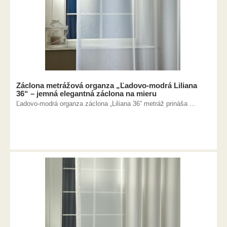
Záclona metrážová organza „Ľadovo-modrá Liliana
36“ – jemná elegantná záclona na mieru
Ľadovo-modrá organza záclona „Liliana 36“ metráž prináša ...