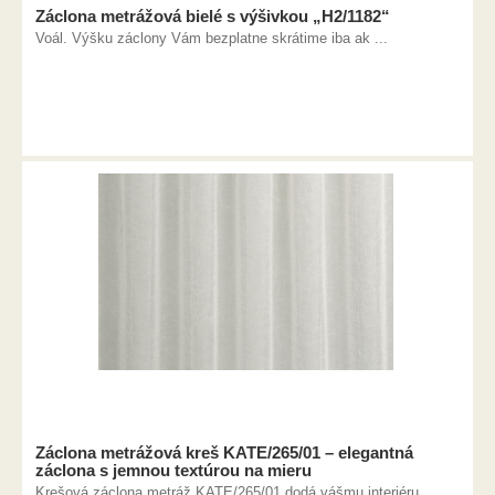
Záclona metrážová bielé s výšivkou „H2/1182“
Voál. Výšku záclony Vám bezplatne skrátime iba ak ...
Záclona metrážová kreš KATE/265/01 – elegantná
záclona s jemnou textúrou na mieru
Krešová záclona metráž KATE/265/01 dodá vášmu interiéru ...