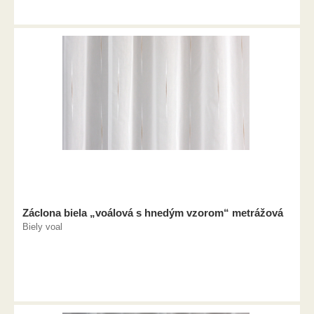
Záclona biela „voálová s hnedým vzorom“ metrážová
Biely voal