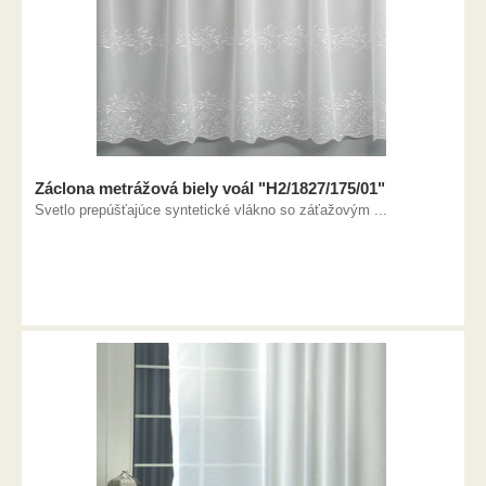
Záclona metrážová biely voál "H2/1827/175/01"
Svetlo prepúšťajúce syntetické vlákno so záťažovým ...