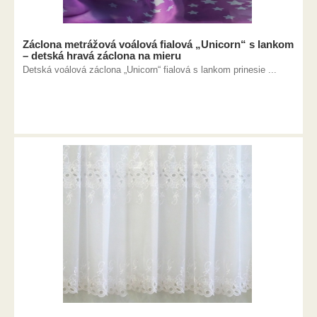
Záclona metrážová voálová fialová „Unicorn“ s lankom
– detská hravá záclona na mieru
Detská voálová záclona „Unicorn“ fialová s lankom prinesie ...