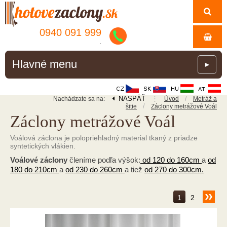
0940 091 999
.
Hlavné menu
►
NASPÄŤ
⋮
/
Nachádzate sa na:
Úvod
Metráž a
/
šitie
Záclony metrážové Voál
Záclony metrážové Voál
Voálová záclona je polopriehladný material tkaný z priadze
syntetických vlákien.
Voálové záclony
členíme podľa výšok:
od 120 do 160cm
a
od
180 do 210cm
a
od 230 do 260cm
a tiež
od 270 do 300cm.
1
2