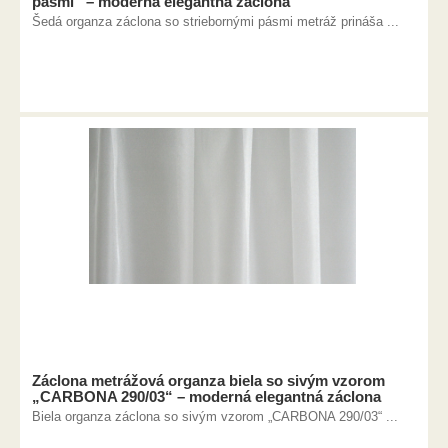
pásmi“ – moderná elegantná záclona
Šedá organza záclona so striebornými pásmi metráž prináša ...
Záclona metrážová organza biela so sivým vzorom
„CARBONA 290/03“ – moderná elegantná záclona
Biela organza záclona so sivým vzorom „CARBONA 290/03“ ...