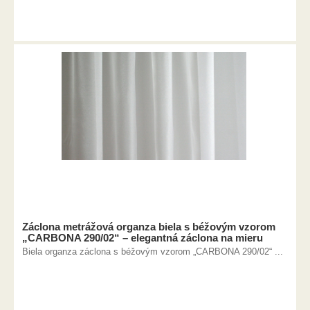
Záclona metrážová organza biela s béžovým vzorom
„CARBONA 290/02“ – elegantná záclona na mieru
Biela organza záclona s béžovým vzorom „CARBONA 290/02“ ...