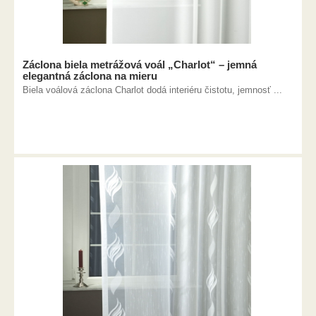
Záclona biela metrážová voál „Charlot“ – jemná
elegantná záclona na mieru
Biela voálová záclona Charlot dodá interiéru čistotu, jemnosť ...