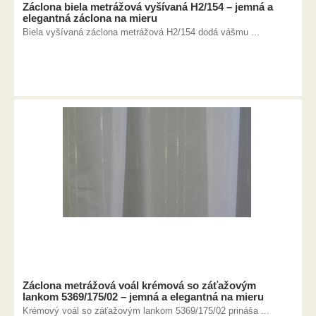
Záclona biela metrážová vyšívaná H2/154 – jemná a
elegantná záclona na mieru
Biela vyšívaná záclona metrážová H2/154 dodá vášmu ...
Záclona metrážová voál krémová so záťažovým
lankom 5369/175/02 – jemná a elegantná na mieru
Krémový voál so záťažovým lankom 5369/175/02 prináša ...