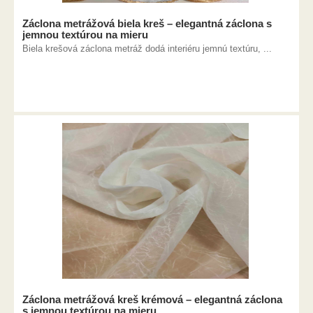
Záclona metrážová biela kreš – elegantná záclona s
jemnou textúrou na mieru
Biela krešová záclona metráž dodá interiéru jemnú textúru, ...
Záclona metrážová kreš krémová – elegantná záclona
s jemnou textúrou na mieru