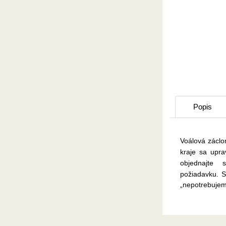
Popis
Voálová záclo
kraje sa upr
objednajte
požiadavku.
S
„nepotrebujem“