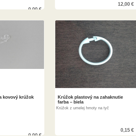
12,00
€
0,00
€
na kovový krúžok
Krúžok plastový na zahaknutie
farba – biela
Krúžok z umelej hmoty na tyč
0,15
€
0,00
€