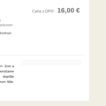
16,00 €
Cena s DPH:
i
polyester
obsahuje
+/- 2cm a
dporúčame
 dopíšte
om šitie: