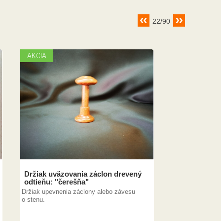
22/90
AKCIA
Držiak uväzovania záclon drevený
odtieňu: "čerešňa"
Držiak upevnenia záclony alebo závesu
o stenu.