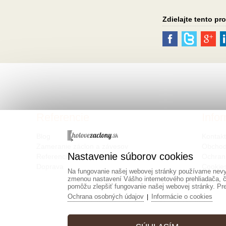
Zdielajte tento pr
Referencie
Info
Blog
Kontak
Zameranie záclon a závesov
Obchod
Nastavenie súborov cookies
Referencie
Ochran
Doprava
Cookie
Na fungovanie našej webovej stránky používame nevyh
zmenou nastavení Vášho internetového prehliadača, č
pomôžu zlepšiť fungovanie našej webovej stránky. Pre 
Ochrana osobných údajov
Informácie o cookies
|