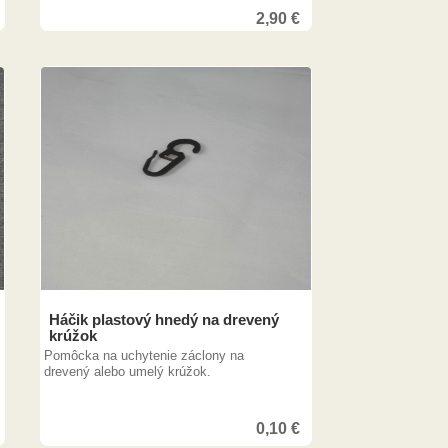
2,90
€
5,00
€
Háčik plastový hnedý na drevený
krúžok
Pomôcka na uchytenie záclony na
drevený alebo umelý krúžok.
0,10
€