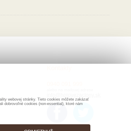
Kontakty
0940 091 999
alebo na mailovej adrese
info@hotovezaclony.sk
lity webovej stránky. Tieto cookies môžete zakázať
i dobrovoľné cookies (non-essential), ktoré nám