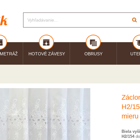
 METRÁŽ
HOTOVÉ ZÁVESY
OBRUSY
UTE
Záclo
H2/15
mieru
Biela vyš
H2/154
do