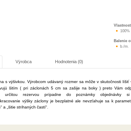
Vlastnost
100% 
Balenie 
b./m.
Výrobca
Hodnotenia (0)
na s výšivkou.
Výrobcom udávaný rozmer sa môže v skutočnosti líšiť 
avujú šitím ( pri záclonách 5 cm sa zašije na boky ) preto Vám o
 s určitou rezervou prípadne do poznámky objednávky si
kracovanie výšky záclony je bezplatné ale nevzťahuje sa k parametr
 a „šitie strihaných častí“.