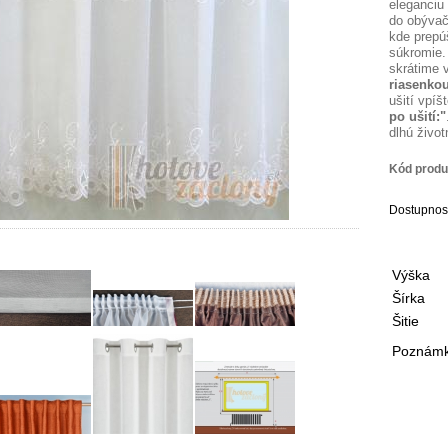
eleganciu
do obývač
kde prepú
súkromie.
skrátime 
riasenko
ušití vpí
po ušití:"
dlhú živo
Kód produ
Dostupnos
Výška
Šírka
Šitie
Poznámka