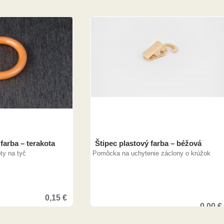
farba – terakota
Štipec plastový farba – béžová
ty na tyč
Pomôcka na uchytenie záclony o krúžok
0,15
€
0,00
€