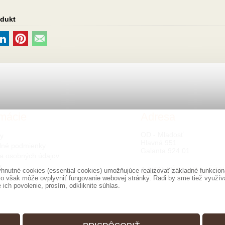
odukt
rmácie
Adresa
OD - Mladosť
ty
Hlavná 951
né podmienky
Galanta 924 01
a osobných údajov
s
nutné cookies (essential cookies) umožňujúce realizovať základné funkciona
o však môže ovplyvniť fungovanie webovej stránky. Radi by sme tiež využíval
ich povolenie, prosím, odkliknite súhlas.