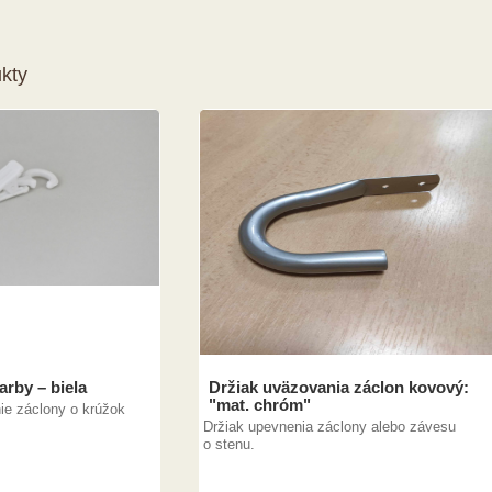
kty
arby – biela
Držiak uväzovania záclon kovový:
"mat. chróm"
e záclony o krúžok
Držiak upevnenia záclony alebo závesu
o stenu.