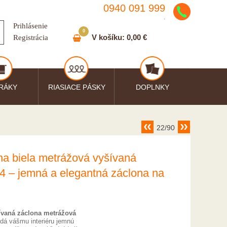
0940 091 999
.
Prihlásenie
0
V košíku:
0,00 €
Registrácia
RÁKY
RIASIACE PÁSKY
DOPLNKY
22/90
na biela metrážová vyšívaná
4 – jemná a elegantná záclona na
ívaná záclona metrážová
dá vášmu interiéru jemnú