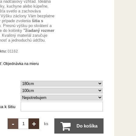
 a nadčasový vzhľad. Ideálna
ky, kuchyne alebo kúpeľne,
šťa svetlo a zachováva
 Výšku záclony Vám bezplatne
v prípade zvolenia
šitia s
u
. Presnú výšku po skrátení a
šte do kolónky
"žiadaný rozmer
. Kvalitný materiál zaručuje
tnosť a jednoduchú údržbu.
ktu:
01162
ť:
Objednávka na mieru
 k šitiu
-
+
ks
Do košíka