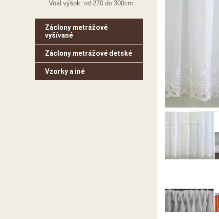
Voál výšok: od 270 do 300cm
Záclony metrážové
vyšívané
Záclony metrážové detské
Vzorky a iné