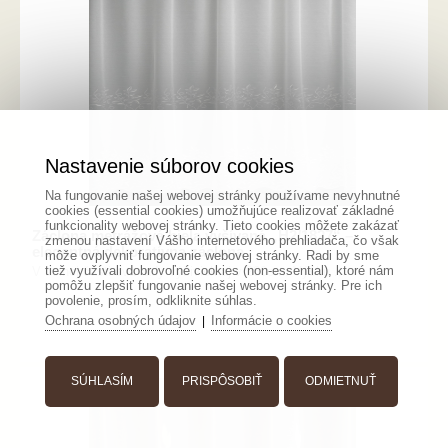
Nastavenie súborov cookies
Na fungovanie našej webovej stránky používame nevyhnutné
cookies (essential cookies) umožňujúce realizovať základné
funkcionality webovej stránky. Tieto cookies môžete zakázať
Záclona metrážová biela vyšívaná „H2/1827“ –
zmenou nastavení Vášho internetového prehliadača, čo však
elegantná dekoratívna záclona
môže ovplyvniť fungovanie webovej stránky. Radi by sme
tiež využívali dobrovoľné cookies (non-essential), ktoré nám
V dolnej časti dva rady výšiviek aj v 280cm. Výšku ...
pomôžu zlepšiť fungovanie našej webovej stránky. Pre ich
povolenie, prosím, odkliknite súhlas.
Ochrana osobných údajov
Informácie o cookies
|
SÚHLASÍM
PRISPÔSOBIŤ
ODMIETNUŤ