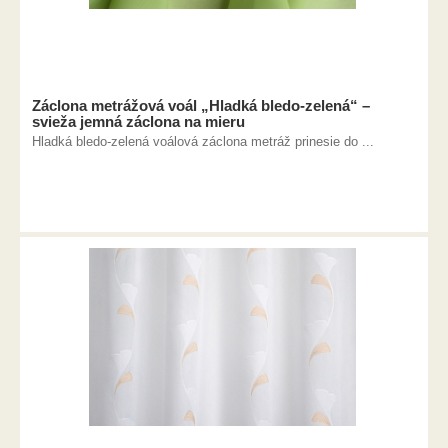
Záclona metrážová voál „Hladká bledo-zelená“ –
svieža jemná záclona na mieru
Hladká bledo-zelená voálová záclona metráž prinesie do ...