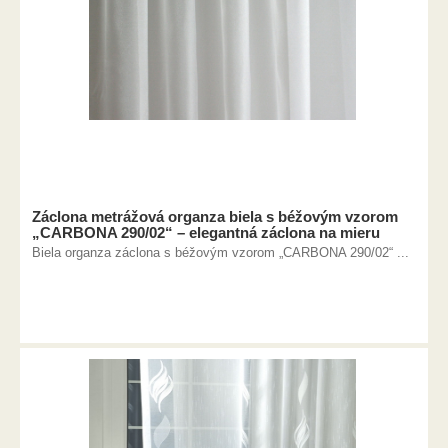
Záclona metrážová organza biela s béžovým vzorom
„CARBONA 290/02“ – elegantná záclona na mieru
Biela organza záclona s béžovým vzorom „CARBONA 290/02“ ...