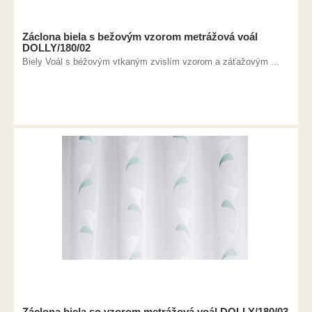
Záclona biela s bežovým vzorom metrážová voál
DOLLY/180/02
Biely Voál s béžovým vtkaným zvislím vzorom a záťažovým ...
Záclona biela so vzorom metrážová voál DOLLY/180/03