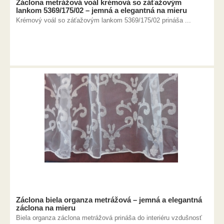
Záclona metrážová voál krémová so záťažovým
lankom 5369/175/02 – jemná a elegantná na mieru
Krémový voál so záťažovým lankom 5369/175/02 prináša ...
Záclona biela organza metrážová – jemná a elegantná
záclona na mieru
Biela organza záclona metrážová prináša do interiéru vzdušnosť