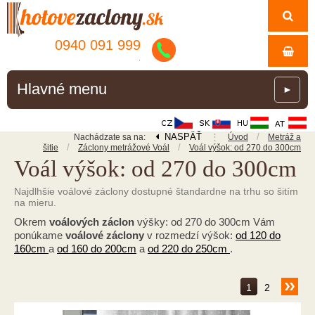
0940 091 999
.
Hlavné menu
►
NASPÄŤ
⋮
/
Nachádzate sa na:
Úvod
Metráž a
/
/
šitie
Záclony metrážové Voál
Voál výšok: od 270 do 300cm
Voál výšok: od 270 do 300cm
Najdlhšie voálové záclony dostupné štandardne na trhu so šitím
na mieru.
Okrem
voálových záclon
výšky: od 270 do 300cm Vám
ponúkame
voálové záclony
v rozmedzí výšok:
od 120 do
160cm
a
od 160 do 200cm
a
od 220 do 250cm
.
1
2