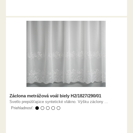
Záclona metrážová voál biely H2/1827/290/01
Svetlo prepúšťajúce syntetické vlákno. Výšku záclony ...
Priehladnosť:
⚫ ⚪ ⚪ ⚪ ⚪