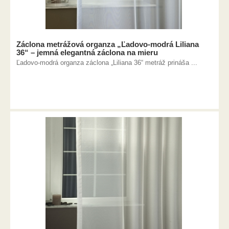
Záclona metrážová organza „Ľadovo-modrá Liliana
36“ – jemná elegantná záclona na mieru
Ľadovo-modrá organza záclona „Liliana 36“ metráž prináša ...