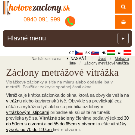
0940 091 999
.
Hlavné menu
►
NASPÄŤ
⋮
/
Nachádzate sa na:
Úvod
Metráž a
/
šitie
Záclony metrážové vitrážka
Záclony metrážové vitrážka
Vitrážkové záclonky a šitie na mieru alebo dodanie iba v
metráži. Použitie: zakrytie spodnej časti okna.
Vitrážka je krátka záclonka do okna, ktorá sa obvykle vešia na
vitrážnu
alebo kaviarenskú tyč. Obvykle sa prevliekajú cez
očká na vytrážnu tyč alebo sa prichitia ozdobnými
vitrážkovými štipcami
prípadne ak sú ušité na tunelík
prevlieka tyč sa.
Vitrážné záclony
členíme podľa výšok:
od 30
do 50cm s otvormi
a
od 55 do 65cm s otvormi
a ešte
vitrážky
výšok: od 70 do 110cm
tiež s otvormi.