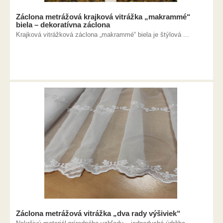
Záclona metrážová krajková vitrážka „makrammé“
biela – dekoratívna záclona
Krajková vitrážková záclona „makrammé“ biela je štýlová ...
Záclona metrážová vitrážka „dva rady výšiviek“