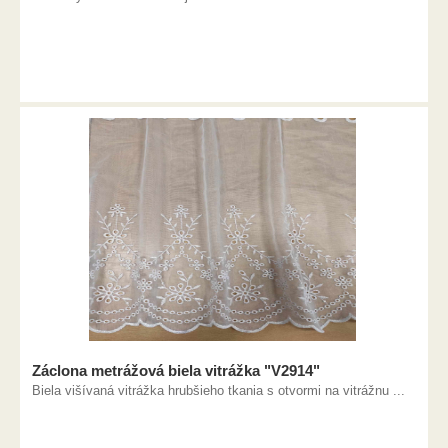
Záclona metrážová biela vitrážka "V2914"
Biela višívaná vitrážka hrubšieho tkania s otvormi na vitrážnu ...