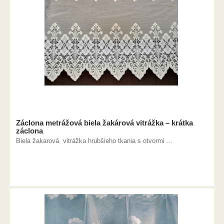
Záclona metrážová biela žakárová vitrážka – krátka
záclona
Biela žakarová vitrážka hrubšieho tkania s otvormi ...