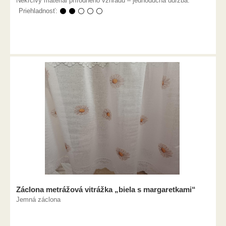
Nekrčivý materiál prírodného vzhľadu – jednoduchá údržba.
Priehladnosť:
⚫ ⚫ ⚪ ⚪ ⚪
Záclona metrážová vitrážka „biela s margaretkami“
Jemná záclona