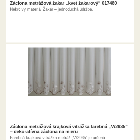
Záclona metrážová žakar „kvet žakarový“ 017480
Nekrčivý materiál Žakár – jednoduchá údržba.
Záclona metrážová krajková vitrážka farebná „V/2935“
– dekoratívna záclona na mieru
Farebná krajková vitrážka metráž „V/2935“ je určená ...