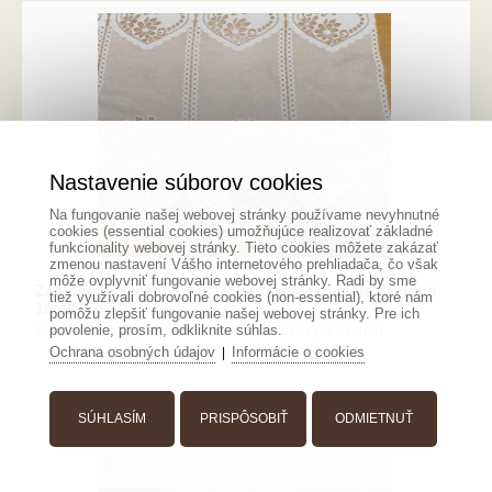
Nastavenie súborov cookies
Na fungovanie našej webovej stránky používame nevyhnutné
cookies (essential cookies) umožňujúce realizovať základné
funkcionality webovej stránky. Tieto cookies môžete zakázať
zmenou nastavení Vášho internetového prehliadača, čo však
môže ovplyvniť fungovanie webovej stránky. Radi by sme
Záclona metrážová žakarová "srdiečko biela záclona
tiež využívali dobrovoľné cookies (non-essential), ktoré nám
1diel:15cm"
pomôžu zlepšiť fungovanie našej webovej stránky. Pre ich
Biela žakarová jemná záclona so srdiečkovým vzorom
povolenie, prosím, odkliknite súhlas.
Ochrana osobných údajov
Informácie o cookies
|
SÚHLASÍM
PRISPÔSOBIŤ
ODMIETNUŤ