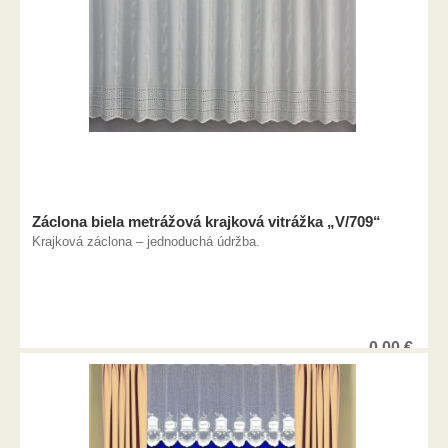
Záclona biela metrážová krajková vitrážka „V/709“
Krajková záclona – jednoduchá údržba.
0,00
€