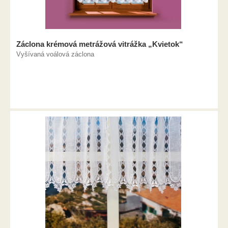
Záclona krémová metrážová vitrážka „Kvietok“
Vyšívaná voálová záclona