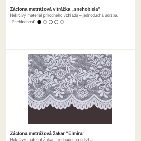
Záclona metrážová vitrážka „snehobiela“
Nekrčivý materiál prírodného vzhľadu – jednoduchá údržba.
Priehladnosť:
⚫ ⚪ ⚪ ⚪ ⚪
Záclona metrážová žakar "Elmíra"
Nekrčivý materiál Žakár – jednoduchá údržba.