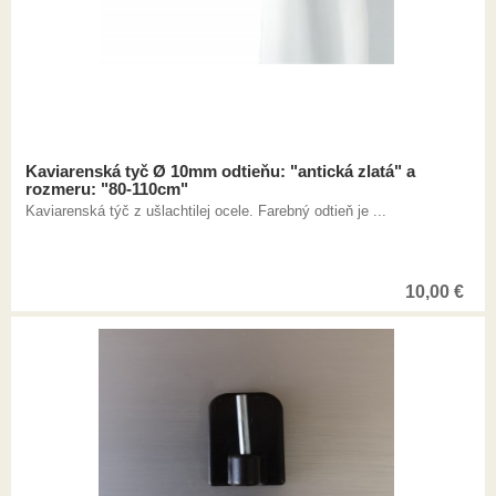
Kaviarenská tyč Ø 10mm odtieňu: "antická zlatá" a
rozmeru: "80-110cm"
Kaviarenská týč z ušlachtilej ocele. Farebný odtieň je ...
10,00
€