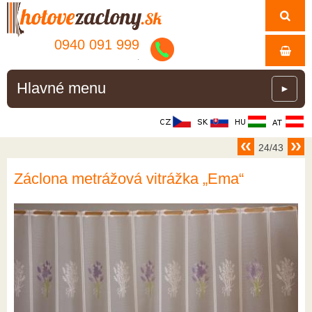
0940 091 999
.
Hlavné menu
►
24/43
Záclona metrážová vitrážka „Ema“