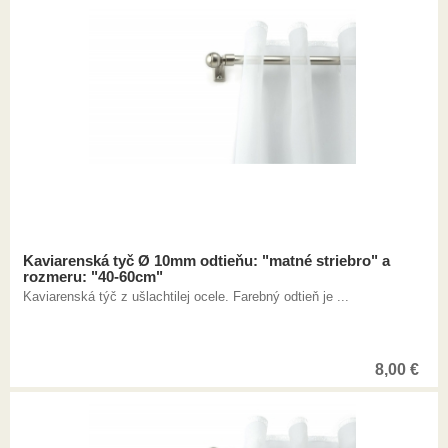
Kaviarenská tyč Ø 10mm odtieňu: "matné striebro" a
rozmeru: "40-60cm"
Kaviarenská týč z ušlachtilej ocele. Farebný odtieň je ...
8,00
€