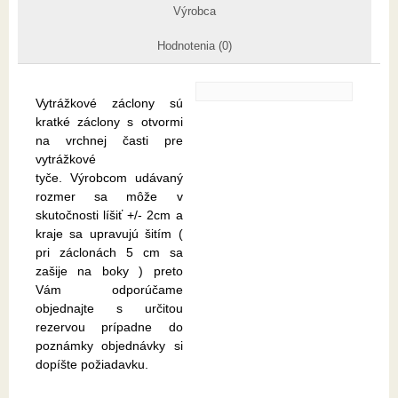
Výrobca
Hodnotenia (0)
Vytrážkové záclony sú
kratké záclony s otvormi
na vrchnej časti pre
vytrážkové
tyče. Výrobcom udávaný
rozmer sa môže v
skutočnosti líšiť +/- 2cm a
kraje sa upravujú šitím (
pri záclonách 5 cm sa
zašije na boky ) preto
Vám odporúčame
objednajte s určitou
rezervou prípadne do
poznámky objednávky si
dopíšte požiadavku.