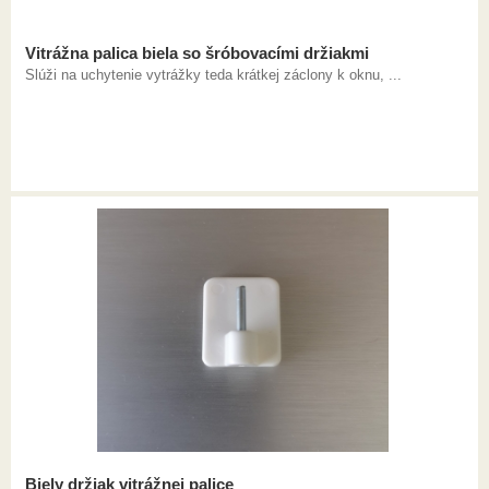
Vitrážna palica biela so šróbovacími držiakmi
Slúži na uchytenie vytrážky teda krátkej záclony k oknu, ...
Biely držiak vitrážnej palice