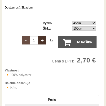
Dostupnosť:
Skladom
Výška
Šírka
-
+
ks
Do košíka
2,70 €
Cena s DPH:
Vlastnosti
100% polyester
Balenie obsahuje
b./m.
Popis