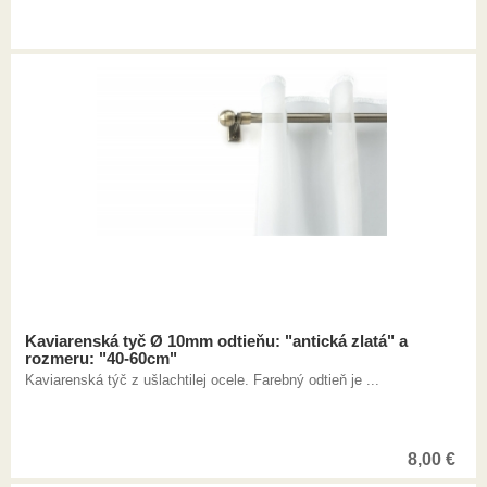
Kaviarenská tyč Ø 10mm odtieňu: "antická zlatá" a
rozmeru: "40-60cm"
Kaviarenská týč z ušlachtilej ocele. Farebný odtieň je ...
8,00
€