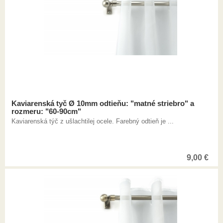
Kaviarenská tyč Ø 10mm odtieňu: "matné striebro" a
rozmeru: "60-90cm"
Kaviarenská týč z ušlachtilej ocele. Farebný odtieň je ...
9,00
€