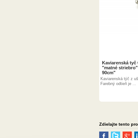
Kaviarenská tyč
"matné striebro"
90cm"
Kaviarenská týč z ušl
Farebný odtieň je ...
Zdielajte tento pr