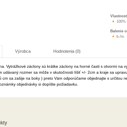
Vlastnost
100% 
Balenie 
b./m.
Výrobca
Hodnotenia (0)
na. Vytrážkové záclony sú krátke záclony na horné časti s otvormi na v
 udávaný rozmer sa môže v skutočnosti líšiť +/- 2cm a kraje sa upravuj
 5 cm sa zašije na boky ) preto Vám odporúčame objednajte s určitou r
oznámky objednávky si dopíšte požiadavku.
kty