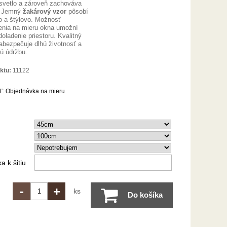
svetlo a zároveň zachováva
. Jemný
žakárový vzor
pôsobí
 a štýlovo. Možnosť
enia na mieru okna umožní
oladenie priestoru. Kvalitný
zabezpečuje dlhú životnosť a
ú údržbu.
ktu:
11122
ť:
Objednávka na mieru
 k šitiu
-
+
ks
Do košíka