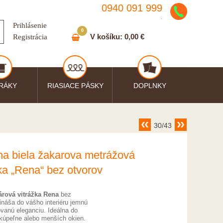
0940 091 999
.
Prihlásenie
0
V košíku:
0,00 €
Registrácia
RÁKY
RIASIACE PÁSKY
DOPLNKY
30/43
na biela žakarova metrážová
ka „Rena“ bez otvorov
árová vitrážka Rena
bez
ináša do vášho interiéru jemnú
ovanú eleganciu. Ideálna do
kúpeľne alebo menších okien.