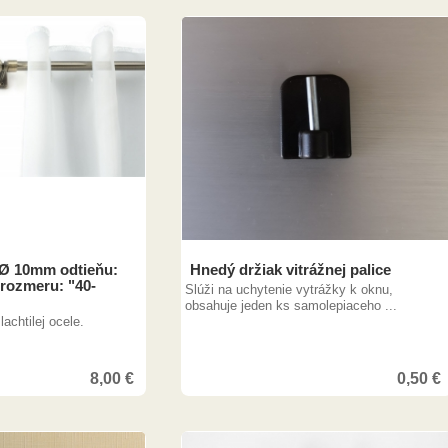
 Ø 10mm odtieňu:
Hnedý držiak vitrážnej palice
 rozmeru: "40-
Slúži na uchytenie vytrážky k oknu,
obsahuje jeden ks samolepiaceho ...
achtilej ocele.
8,00
€
0,50
€