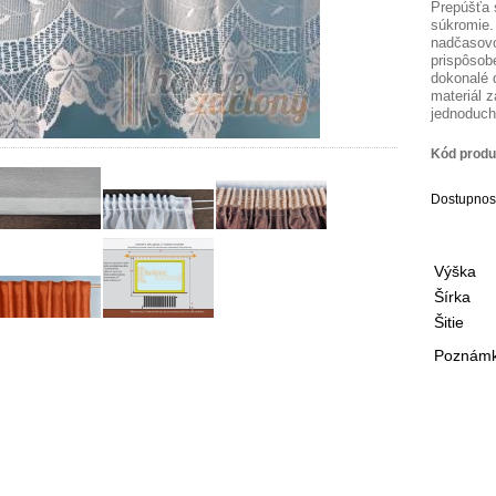
Prepúšťa 
súkromie
nadčasovo
prispôsob
dokonalé d
materiál 
jednoduch
Kód produ
Dostupnos
Výška
Šírka
Šitie
Poznámka