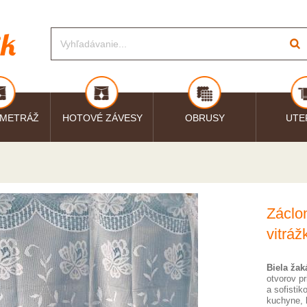
 METRÁŽ
HOTOVÉ ZÁVESY
OBRUSY
UTE
Záclo
vitráž
Biela žak
otvorov pr
a sofistik
kuchyne, 