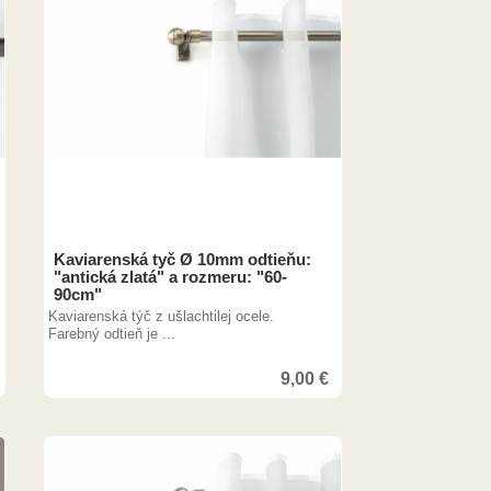
Kaviarenská tyč Ø 10mm odtieňu:
"antická zlatá" a rozmeru: "60-
90cm"
Kaviarenská týč z ušlachtilej ocele.
Farebný odtieň je ...
9,00
€