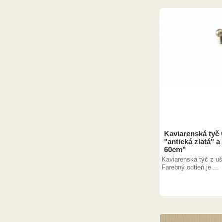
Kaviarenská tyč
"antická zlatá" a
60cm"
Kaviarenská týč z ušl
Farebný odtieň je ...