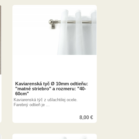
Kaviarenská tyč Ø 10mm odtieňu:
"matné striebro" a rozmeru: "40-
60cm"
Kaviarenská týč z ušlachtilej ocele.
Farebný odtieň je ...
8,00
€