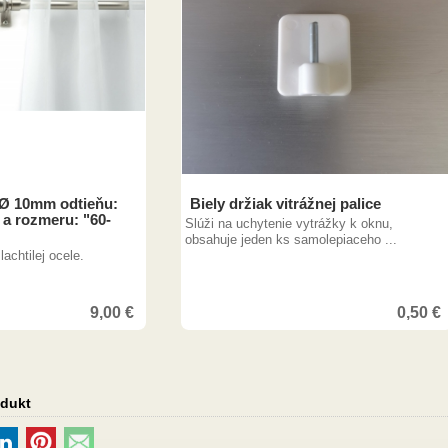
 Ø 10mm odtieňu:
Biely držiak vitrážnej palice
 a rozmeru: "60-
Slúži na uchytenie vytrážky k oknu,
obsahuje jeden ks samolepiaceho ...
achtilej ocele.
9,00
€
0,50
€
odukt