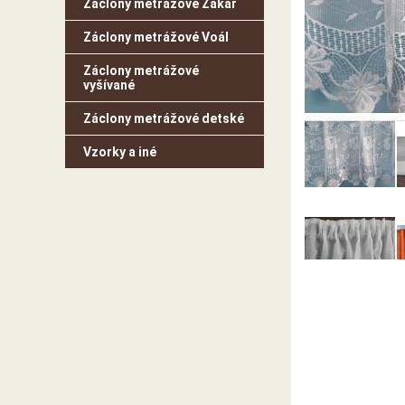
Záclony metrážové Žakar
Záclony metrážové Voál
Záclony metrážové
vyšívané
Záclony metrážové detské
Vzorky a iné