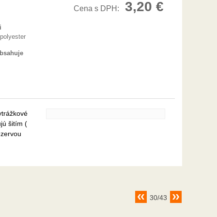
3,20 €
Cena s DPH:
i
polyester
obsahuje
ytrážkové
ú šitím (
ezervou
30/43