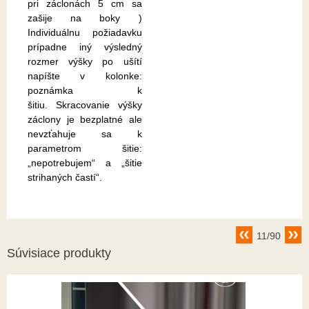
pri záclonách 5 cm sa
zašije na boky )
Individuálnu požiadavku
prípadne iný výsledný
rozmer výšky po ušítí
napíšte v kolonke:
poznámka k
šitiu. Skracovanie výšky
záclony je bezplatné ale
nevzťahuje sa k
parametrom šitie:
„nepotrebujem“ a „šitie
strihaných častí“.
11/90
Súvisiace produkty