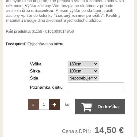
kuchyne alebo kúpeľne, kde prepúšťa svetlo a zároveň zachováva
súkromie. Výšku záclony Vám bezplatne skrátime v prípade
zvolenia
šitia s riasenkou
. Presnú výšku po skrátení a ušití
záclony vpíšte do kolónky
"žiadaný rozmer po ušití:"
. Kvalitný
materiál zaručuje dlhú životnosť a jednoduchú údržbu.
Kód produktu:
01158 - 01010030149/50
Dostupnosť:
Objednávka na mieru
Výška
Šírka
Šitie
Poznámka k šitiu
-
+
ks
Do košíka
14,50 €
Cena s DPH: