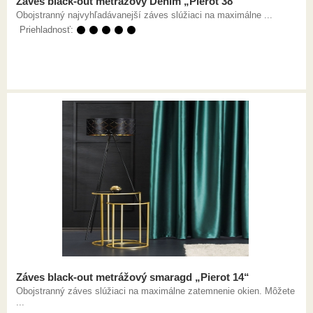
Záves black-out metrážový Denim „Pierot 38“
Obojstranný najvyhľadávanejší záves slúžiaci na maximálne ...
Priehladnosť:
⚫ ⚫ ⚫ ⚫ ⚫
Záves black-out metrážový smaragd „Pierot 14“
Obojstranný záves slúžiaci na maximálne zatemnenie okien. Môžete
...