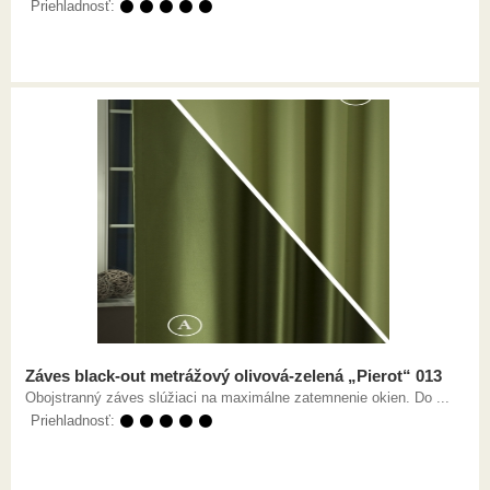
Priehladnosť:
⚫ ⚫ ⚫ ⚫ ⚫
Záves black-out metrážový olivová-zelená „Pierot“ 013
Obojstranný záves slúžiaci na maximálne zatemnenie okien. Do ...
Priehladnosť:
⚫ ⚫ ⚫ ⚫ ⚫