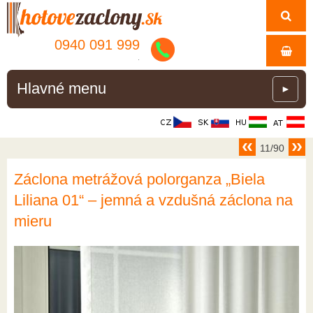
0940 091 999
.
Hlavné menu
►
11/90
Záclona metrážová polorganza „Biela
Liliana 01“ – jemná a vzdušná záclona na
mieru