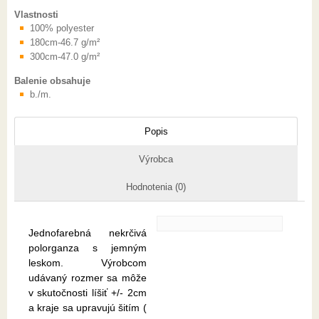
Vlastnosti
100% polyester
180cm-46.7 g/m²
300cm-47.0 g/m²
Balenie obsahuje
b./m.
Popis
Výrobca
Hodnotenia (0)
Jednofarebná nekrčivá
polorganza s jemným
leskom. Výrobcom
udávaný rozmer sa môže
v skutočnosti líšiť +/- 2cm
a kraje sa upravujú šitím (