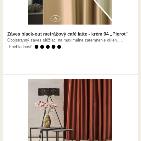
Záves black-out metrážový café latte - krém 04 „Pierot“
Obojstranný záves slúžiaci na maximálne zatemnenie okien. ...
Priehladnosť:
⚫ ⚫ ⚫ ⚫ ⚫