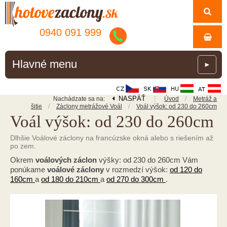
0940 091 999
.
Hlavné menu
►
NASPÄŤ
⋮
/
Nachádzate sa na:
Úvod
Metráž a
/
/
šitie
Záclony metrážové Voál
Voál výšok: od 230 do 260cm
Voál výšok: od 230 do 260cm
Dlhšie Voálové záclony na francúzske okná alebo s riešením až
po zem.
Okrem
voálových záclon
výšky: od 230 do 260cm Vám
ponúkame
voálové záclony
v rozmedzí výšok:
od 120 do
160cm
a
od 180 do 210cm
a
od 270 do 300cm
.