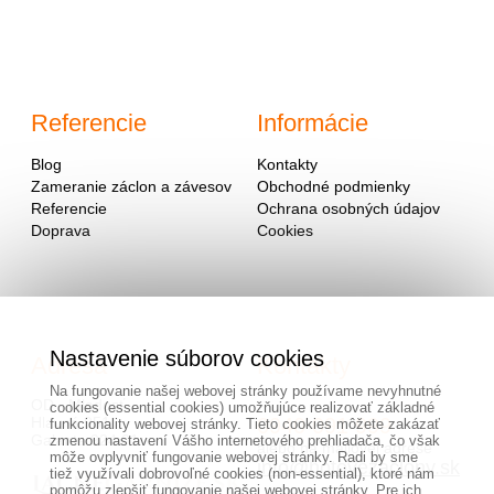
Referencie
Informácie
Blog
Kontakty
Zameranie záclon a závesov
Obchodné podmienky
Referencie
Ochrana osobných údajov
Doprava
Cookies
Nastavenie súborov cookies
Adresa
Kontakty
Na fungovanie našej webovej stránky používame nevyhnutné
OD - Mladosť
cookies (essential cookies) umožňujúce realizovať základné
Hlavná 951
0940 091 999
funkcionality webovej stránky. Tieto cookies môžete zakázať
Galanta 924 01
zmenou nastavení Vášho internetového prehliadača, čo však
alebo na mailovej adrese
môže ovplyvniť fungovanie webovej stránky. Radi by sme
info@hotovezaclony.sk
tiež využívali dobrovoľné cookies (non-essential), ktoré nám
pomôžu zlepšiť fungovanie našej webovej stránky. Pre ich