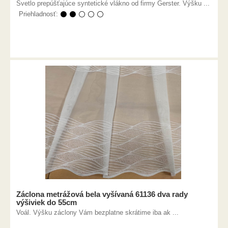
Svetlo prepúšťajúce syntetické vlákno od firmy Gerster. Výšku ...
Priehladnosť:
⚫ ⚫ ⚪ ⚪ ⚪
Záclona metrážová bela vyšívaná 61136 dva rady
výšiviek do 55cm
Voál. Výšku záclony Vám bezplatne skrátime iba ak ...