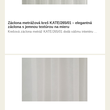
Záclona metrážová kreš KATE/265/01 – elegantná
záclona s jemnou textúrou na mieru
Krešová záclona metráž KATE/265/01 dodá vášmu interiéru ...