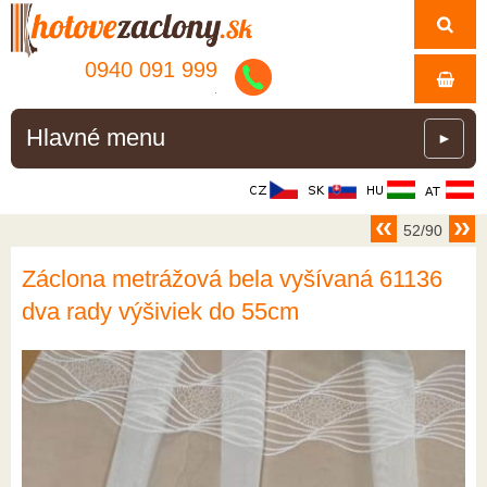
0940 091 999
.
Hlavné menu
►
52/90
Záclona metrážová bela vyšívaná 61136
dva rady výšiviek do 55cm