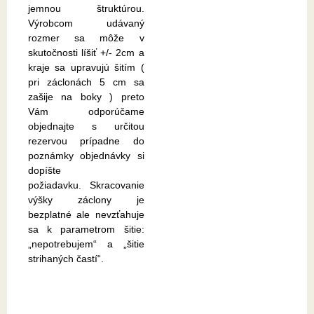
jemnou štruktúrou.
Výrobcom udávaný
rozmer sa môže v
skutočnosti líšiť +/- 2cm a
kraje sa upravujú šitím (
pri záclonách 5 cm sa
zašije na boky ) preto
Vám odporúčame
objednajte s určitou
rezervou prípadne do
poznámky objednávky si
dopíšte
požiadavku. Skracovanie
výšky záclony je
bezplatné ale nevzťahuje
sa k parametrom šitie:
„nepotrebujem“ a „šitie
strihaných častí“.