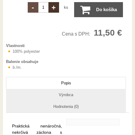
-
+
ks
Do košíka
11,50 €
Cena s DPH:
Vlastnosti
100% polyester
Balenie obsahuje
b./m.
Popis
Výrobca
Hodnotenia (0)
Praktická nenáročná,
nekrčivá záclona s