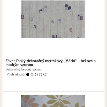
Záves ľahký-dekoračný mertážový „Márió“ – bežová s
modrým vzorom
Dekoračný farebný záves
Priehladnosť:
⚫ ⚪ ⚪ ⚪ ⚪