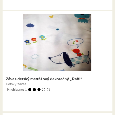
Záves detský metrážový dekoračný „Raffi“
Detský záves.
Priehladnosť:
⚫ ⚫ ⚫ ⚪ ⚪