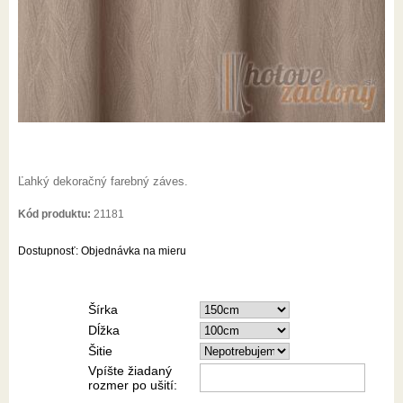
Ľahký dekoračný farebný záves.
Kód produktu:
21181
Dostupnosť:
Objednávka na mieru
Šírka
Dĺžka
Šitie
Vpíšte žiadaný
rozmer po ušití: