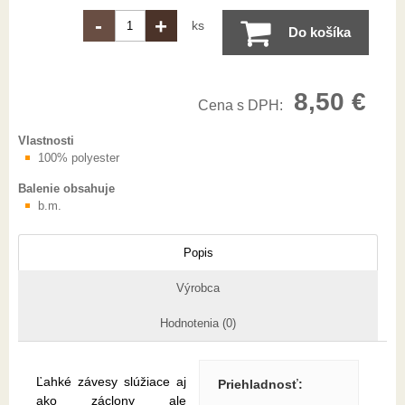
-
+
ks
Do košíka
8,50 €
Cena s DPH:
Vlastnosti
100% polyester
Balenie obsahuje
b.m.
Popis
Výrobca
Hodnotenia (0)
Ľahké závesy slúžiace aj
Priehladnosť
:
ako záclony ale