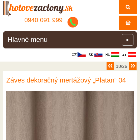
0940 091 999
.
Hlavné menu
►
18/26
Záves dekoračný mertážový „Platan“ 04