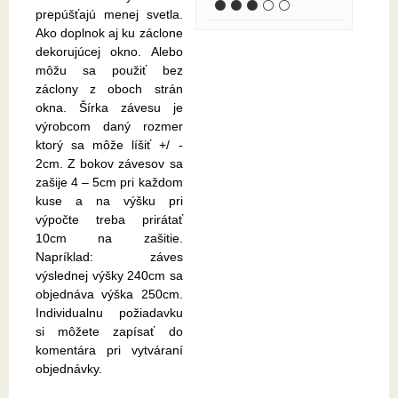
⚫ ⚫ ⚫ ⚪ ⚪
prepúšťajú menej svetla.
Ako doplnok aj ku záclone
dekorujúcej okno. Alebo
môžu sa použiť bez
záclony z oboch strán
okna. Šírka závesu je
výrobcom daný rozmer
ktorý sa môže líšiť +/ -
2cm. Z bokov závesov sa
zašije 4 – 5cm pri každom
kuse a na výšku pri
výpočte treba prirátať
10cm na zašitie.
Napríklad: záves
výslednej výšky 240cm sa
objednáva výška 250cm.
Individualnu požiadavku
si môžete zapísať do
komentára pri vytváraní
objednávky.