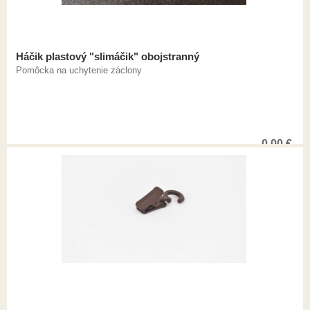
Háčik plastový "slimáčik" obojstranný
Pomôcka na uchytenie záclony
0,00
€