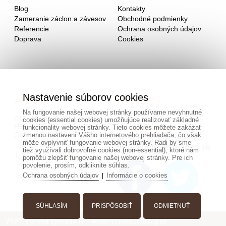
Blog
Kontakty
Zameranie záclon a závesov
Obchodné podmienky
Referencie
Ochrana osobných údajov
Doprava
Cookies
Nastavenie súborov cookies
Adresa
Kontakty
Na fungovanie našej webovej stránky používame nevyhnutné
OD - Mladosť
cookies (essential cookies) umožňujúce realizovať základné
Hlavná 951
0940 091 999
funkcionality webovej stránky. Tieto cookies môžete zakázať
Galanta 924 01
zmenou nastavení Vášho internetového prehliadača, čo však
alebo na mailovej adrese
môže ovplyvniť fungovanie webovej stránky. Radi by sme
info@hotovezaclony.sk
tiež využívali dobrovoľné cookies (non-essential), ktoré nám
pomôžu zlepšiť fungovanie našej webovej stránky. Pre ich
povolenie, prosím, odkliknite súhlas.
Ochrana osobných údajov
Informácie o cookies
|
SÚHLASÍM
PRISPÔSOBIŤ
ODMIETNUŤ
Všetky práva vyhradené - www.hotovezaclony.sk