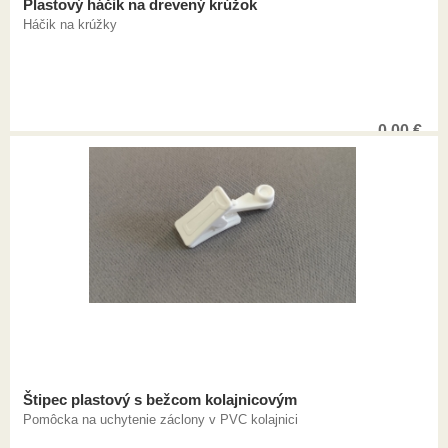
Plastový háčik na drevený krúžok
Háčik na krúžky
0,00
€
Štipec plastový s bežcom kolajnicovým
Pomôcka na uchytenie záclony v PVC kolajnici