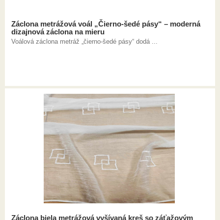
Záclona metrážová voál „Čierno-šedé pásy“ – moderná
dizajnová záclona na mieru
Voálová záclona metráž „čierno-šedé pásy“ dodá ...
Záclona biela metrážová vyšívaná kreš so záťažovým