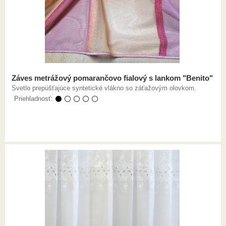
Záves metrážový pomarančovo fialový s lankom "Benito"
Svetlo prepúšťajúce syntetické vlákno so záťažovým olovkom.
Priehladnosť:
⚫ ⚪ ⚪ ⚪ ⚪