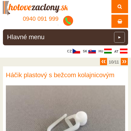
0940 091 999
.
Hlavné menu
►
10/11
Háčik plastový s bežcom kolajnicovým