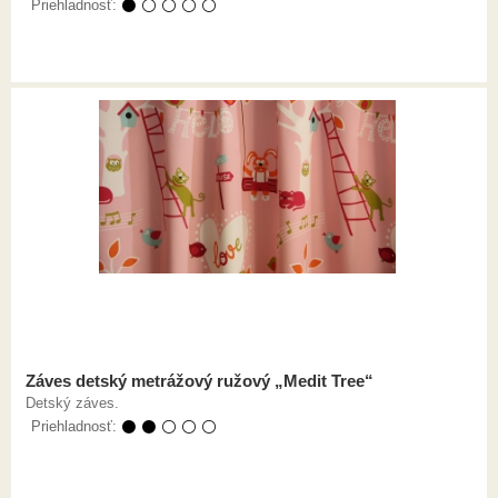
Priehladnosť:
⚫ ⚪ ⚪ ⚪ ⚪
Záves detský metrážový ružový „Medit Tree“
Detský záves.
Priehladnosť:
⚫ ⚫ ⚪ ⚪ ⚪