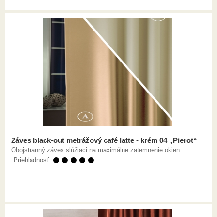
Záves black-out metrážový café latte - krém 04 „Pierot“
Obojstranný záves slúžiaci na maximálne zatemnenie okien. ...
Priehladnosť:
⚫ ⚫ ⚫ ⚫ ⚫