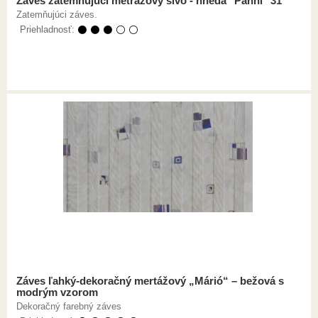
Záves zatemňujúci metrážový sivo - hnedá "Panni" 31
Zatemňujúci záves.
Priehladnosť:
⚫ ⚫ ⚫ ⚪ ⚪
Záves ľahký-dekoračný mertážový „Márió“ – bežová s
modrým vzorom
Dekoračný farebný záves