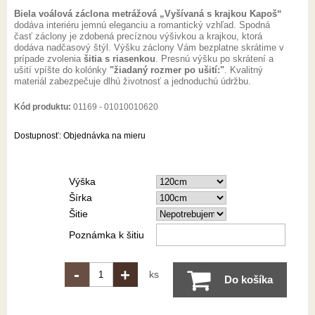
Biela voálová záclona metrážová „Vyšívaná s krajkou Kapoš“
dodáva interiéru jemnú eleganciu a romantický vzhľad. Spodná
časť záclony je zdobená precíznou výšivkou a krajkou, ktorá
dodáva nadčasový štýl. Výšku záclony Vám bezplatne skrátime v
prípade zvolenia
šitia s riasenkou
. Presnú výšku po skrátení a
ušití vpíšte do kolónky
"žiadaný rozmer po ušití:"
. Kvalitný
materiál zabezpečuje dlhú životnosť a jednoduchú údržbu.
Kód produktu:
01169 - 01010010620
Dostupnosť:
Objednávka na mieru
Výška
Šírka
Šitie
Poznámka k šitiu
-
+
ks
Do košíka