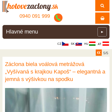
0940 091 999
.
Hlavné menu
►
5/5
Záclona biela voálová metrážová
„Vyšívaná s krajkou Kapoš“ – elegantná a
jemná s výšivkou na spodku