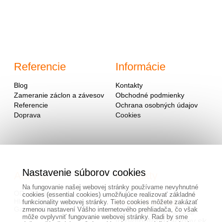
Referencie
Informácie
Blog
Kontakty
Zameranie záclon a závesov
Obchodné podmienky
Referencie
Ochrana osobných údajov
Doprava
Cookies
Nastavenie súborov cookies
Adresa
Kontakty
Na fungovanie našej webovej stránky používame nevyhnutné
OD - Mladosť
cookies (essential cookies) umožňujúce realizovať základné
Hlavná 951
0940 091 999
funkcionality webovej stránky. Tieto cookies môžete zakázať
Galanta 924 01
zmenou nastavení Vášho internetového prehliadača, čo však
alebo na mailovej adrese
môže ovplyvniť fungovanie webovej stránky. Radi by sme
info@hotovezaclony.sk