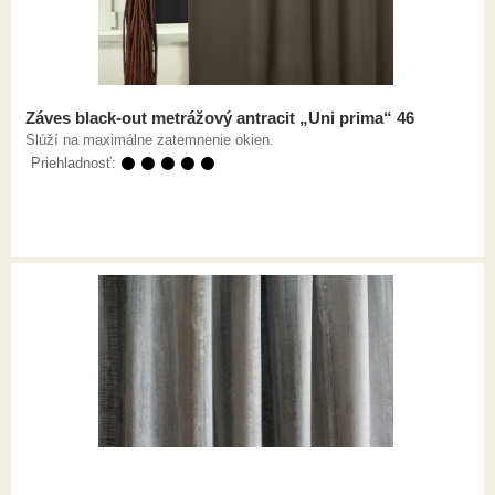
Záves black-out metrážový antracit „Uni prima“ 46
Slúží na maximálne zatemnenie okien.
Priehladnosť:
⚫ ⚫ ⚫ ⚫ ⚫