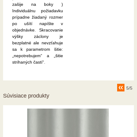
zašije na boky )
Individuálnu požiadavku
prípadne žiadaný rozmer
po ušítí napíšte v
objednávke. Skracovanie
výšky záclony je
bezplatné ale nevzťahuje
sa k parametrom šitie:
„nepotrebujem“ a „šitie
strihaných častí“.
5/5
Súvisiace produkty