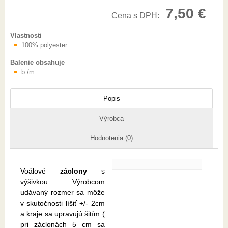
7,50 €
Cena s DPH:
Vlastnosti
100% polyester
Balenie obsahuje
b./m.
Popis
Výrobca
Hodnotenia (0)
Voálové
záclony
s
výšivkou. Výrobcom
udávaný rozmer sa môže
v skutočnosti líšiť +/- 2cm
a kraje sa upravujú šitím (
pri záclonách 5 cm sa