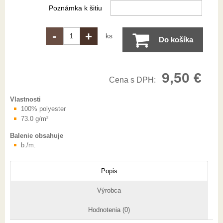
Poznámka k šitiu
-
+
ks
Do košíka
9,50 €
Cena s DPH:
Vlastnosti
100% polyester
73.0 g/m²
Balenie obsahuje
b./m.
Popis
Výrobca
Hodnotenia (0)