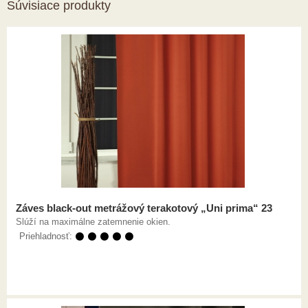
Súvisiace produkty
Záves black-out metrážový terakotový „Uni prima“ 23
Slúží na maximálne zatemnenie okien.
Priehladnosť:
⚫ ⚫ ⚫ ⚫ ⚫