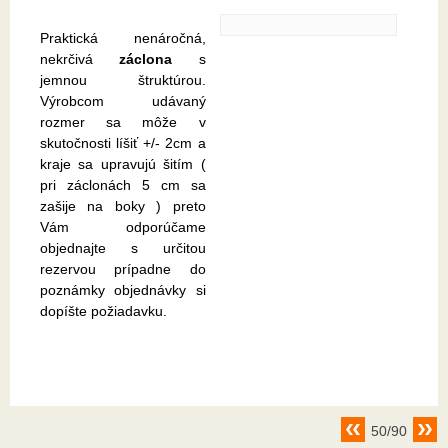
Praktická nenáročná,
nekrčivá
záclona
s
jemnou štruktúrou.
Výrobcom udávaný
rozmer sa môže v
skutočnosti líšiť +/- 2cm a
kraje sa upravujú šitím (
pri záclonách 5 cm sa
zašije na boky ) preto
Vám odporúčame
objednajte s určitou
rezervou prípadne do
poznámky objednávky si
dopíšte požiadavku.
50/90