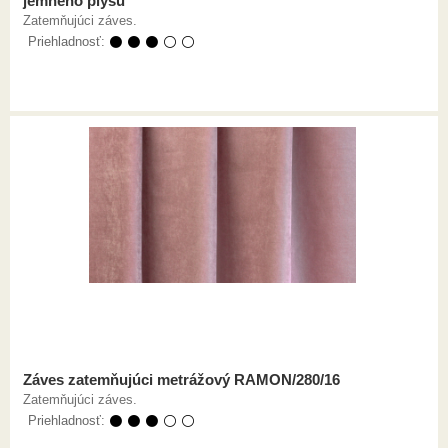
jemného plyšu
Zatemňujúci záves.
Priehladnosť:
⚫ ⚫ ⚫ ⚪ ⚪
Záves zatemňujúci metrážový RAMON/280/16
Zatemňujúci záves.
Priehladnosť:
⚫ ⚫ ⚫ ⚪ ⚪