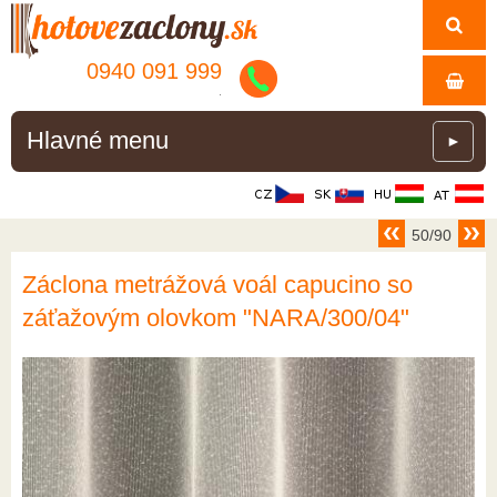
0940 091 999
.
Hlavné menu
►
50/90
Záclona metrážová voál capucino so
záťažovým olovkom "NARA/300/04"