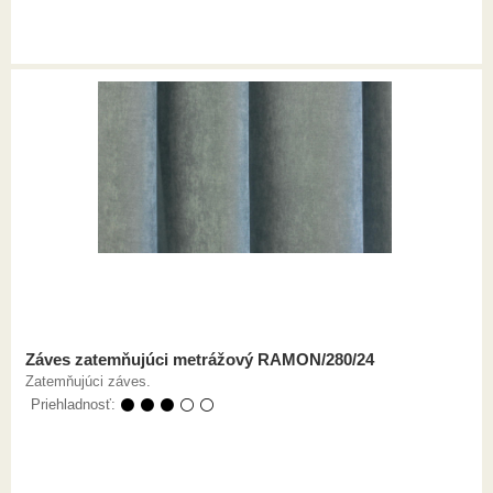
Záves zatemňujúci metrážový RAMON/280/24
Zatemňujúci záves.
Priehladnosť:
⚫ ⚫ ⚫ ⚪ ⚪