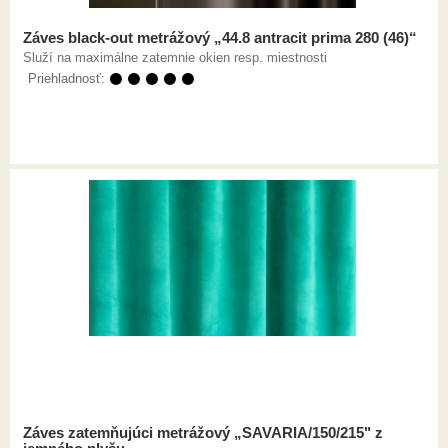
Záves black-out metrážový „44.8 antracit prima 280 (46)“
Služí na maximálne zatemnie okien resp. miestnosti
Priehladnosť:
⚫ ⚫ ⚫ ⚫ ⚫
Záves zatemňujúci metrážový „SAVARIA/150/215" z