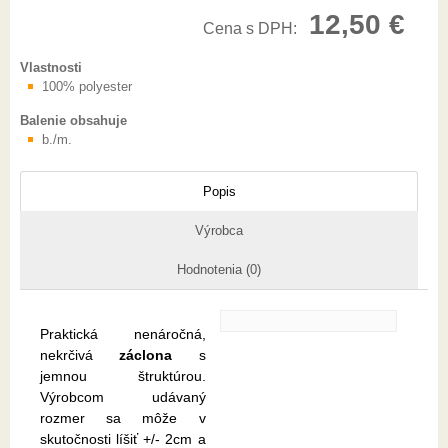
12,50 €
Cena s DPH:
Vlastnosti
100% polyester
Balenie obsahuje
b./m.
Popis
Výrobca
Hodnotenia (0)
Praktická nenáročná,
nekrčivá
záclona
s
jemnou štruktúrou.
Výrobcom udávaný
rozmer sa môže v
skutočnosti líšiť +/- 2cm a