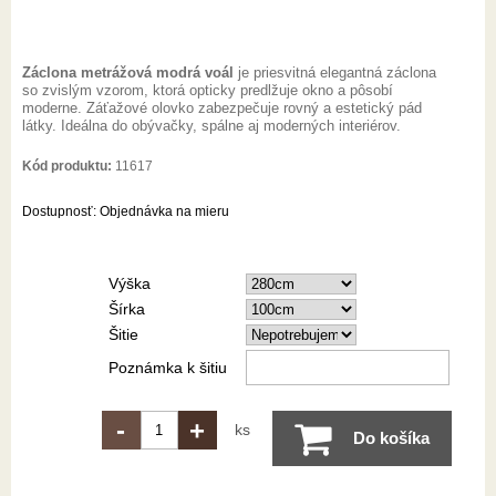
Záclona metrážová modrá voál
je priesvitná elegantná záclona
so zvislým vzorom, ktorá opticky predlžuje okno a pôsobí
moderne. Záťažové olovko zabezpečuje rovný a estetický pád
látky. Ideálna do obývačky, spálne aj moderných interiérov.
Kód produktu:
11617
Dostupnosť:
Objednávka na mieru
Výška
Šírka
Šitie
Poznámka k šitiu
-
+
ks
Do košíka