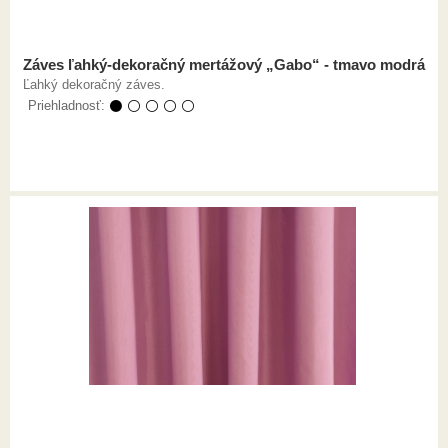
Záves ľahký-dekoračný mertážový „Gabo“ - tmavo modrá
Ľahký dekoračný záves.
Priehladnosť:
⚫ ⚪ ⚪ ⚪ ⚪