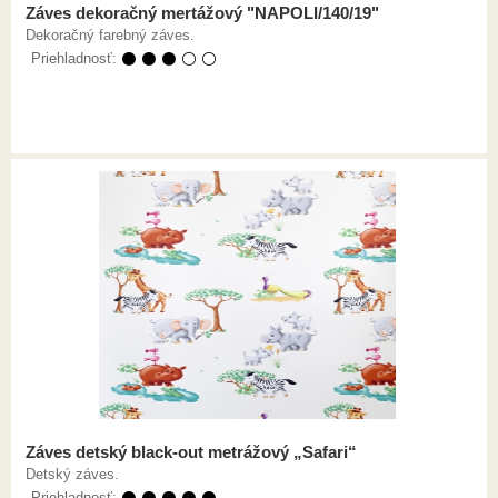
Záves dekoračný mertážový "NAPOLI/140/19"
Dekoračný farebný záves.
Priehladnosť:
⚫ ⚫ ⚫ ⚪ ⚪
Záves detský black-out metrážový „Safari“
Detský záves.
Priehladnosť:
⚫ ⚫ ⚫ ⚫ ⚫