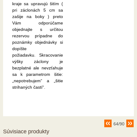
kraje sa upravujú šitím (
pri záclonách 5 cm sa
zašije na boky ) preto
Vám odporúčame
objednajte s určitou
rezervou prípadne do
poznámky objednávky si
dopíšte
požiadavku. Skracovanie
výšky záclony je
bezplatné ale nevzťahuje
sa k parametrom šitie:
„nepotrebujem“ a „šitie
strihaných častí“.
64/90
Súvisiace produkty