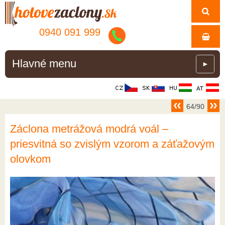
0940 091 999
.
Hlavné menu
►
64/90
Záclona metrážová modrá voál –
priesvitná so zvislým vzorom a záťažovým
olovkom