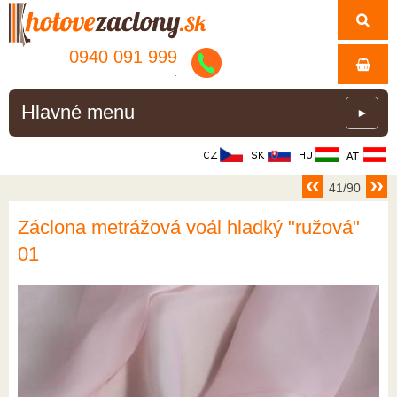
0940 091 999
.
Hlavné menu
►
41/90
Záclona metrážová voál hladký "ružová"
01