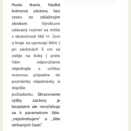
Husto tkaná, hladká
krémová záclona bez
vzoru so záťažovým
olovkom.
Výrobcom
udávaný rozmer sa môže
v skutočnosti líšiť +/- 2cm
a kraje sa upravujú šitím (
pri záclonách 5 cm sa
zašije na boky ) preto
Vám odporúčame
objednajte s určitou
rezervou prípadne do
poznámky objednávky si
dopíšte
požiadavku.
Skracovanie
výšky záclony je
bezplatné ale nevzťahuje
sa k parametrom šitie:
„nepotrebujem“ a „šitie
strihaných častí“.