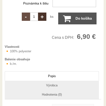
Poznámka k šitiu
-
+
ks
Do košíka
6,90 €
Cena s DPH:
Vlastnosti
100% polyester
Balenie obsahuje
b./m.
Popis
Výrobca
Hodnotenia (0)