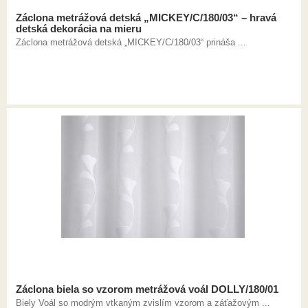
Záclona metrážová detská „MICKEY/C/180/03“ – hravá
detská dekorácia na mieru
Záclona metrážová detská „MICKEY/C/180/03“ prináša ...
Záclona biela so vzorom metrážová voál DOLLY/180/01
Biely Voál so modrým vtkaným zvislím vzorom a záťažovým ...