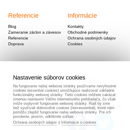
Referencie
Informácie
Blog
Kontakty
Zameranie záclon a závesov
Obchodné podmienky
Referencie
Ochrana osobných údajov
Doprava
Cookies
Nastavenie súborov cookies
Adresa
Kontakty
Na fungovanie našej webovej stránky používame nevyhnutné
OD - Mladosť
cookies (essential cookies) umožňujúce realizovať základné
Hlavná 951
0940 091 999
funkcionality webovej stránky. Tieto cookies môžete zakázať
Galanta 924 01
zmenou nastavení Vášho internetového prehliadača, čo však
alebo na mailovej adrese
môže ovplyvniť fungovanie webovej stránky. Radi by sme
info@hotovezaclony.sk
tiež využívali dobrovoľné cookies (non-essential), ktoré nám
pomôžu zlepšiť fungovanie našej webovej stránky. Pre ich
povolenie, prosím, odkliknite súhlas.
Ochrana osobných údajov
Informácie o cookies
|