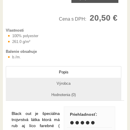
20,50 €
Cena s DPH:
Vlastnosti
100% polyester
261.0 g/m²
Balenie obsahuje
b./m.
Popis
Výrobca
Hodnotenia (0)
Black out je špeciálna
Priehladnosť
:
trojvrstvá látka ktorá má
⚫ ⚫ ⚫ ⚫ ⚫
rub aj líco farebné (