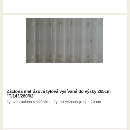
Záclona metrážová tylová vyšívaná do výšky 265cm
"T/143/280/02"
Tylová záclona s výšivkou. Tyl sa vyznačuje tým že nie ...