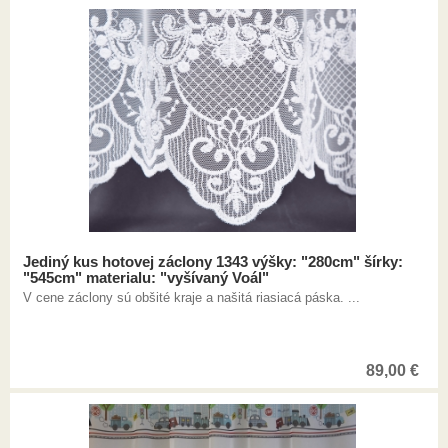
Jediný kus hotovej záclony 1343 výšky: "280cm" šírky:
"545cm" materialu: "vyšívaný Voál"
V cene záclony sú obšité kraje a našitá riasiacá páska. ...
89,00
€