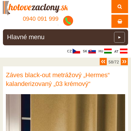
0940 091 999
.
Hlavné menu
►
58/72
Záves black-out metrážový „Hermes“
kalanderizovaný „03 krémový“