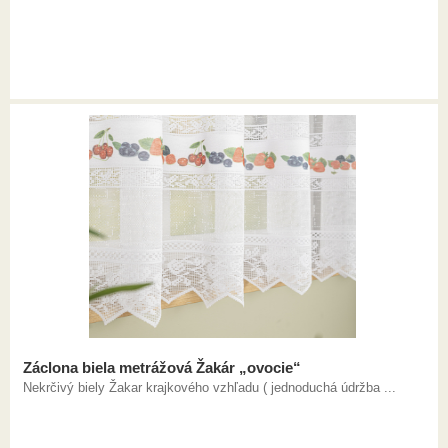
Záclona biela metrážová Žakár „ovocie“
Nekrčivý biely Žakar krajkového vzhľadu ( jednoduchá údržba ...