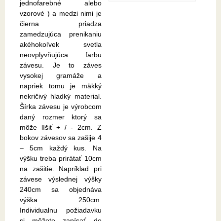
jednofarebné alebo
vzorové ) a medzi nimi je
čierna priadza
zamedzujúca prenikaniu
akéhokoľvek svetla
neovplyvňujúca farbu
závesu. Je to záves
vysokej gramáže a
napriek tomu je mäkký
nekričivý hladký material.
Šírka závesu je výrobcom
daný rozmer ktorý sa
môže líšiť + / - 2cm. Z
bokov závesov sa zašije 4
– 5cm každý kus. Na
výšku treba prirátať 10cm
na zašitie. Napríklad pri
závese výslednej výšky
240cm sa objednáva
výška 250cm.
Individualnu požiadavku
si môžete zapísať do