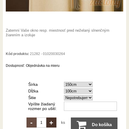
Zatemní Vaše okno resp. miestnosť pred neželaný slnenčným
žiarením a izoluje
Kód produktu:
21282 - 01020030264
Dostupnosť:
Objednávka na mieru
Šírka
Dĺžka
Šitie
Vpíšte žiadaný
rozmer po ušití:
-
+
ks
Do košíka