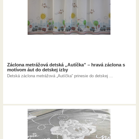
Záclona metrážová detská „Autíčka“ – hravá záclona s
motívom áut do detskej izby
Detská záclona metrážová „Autíčka“ prinesie do detskej ...