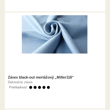
Záves black-out mertážový „Miller116“
Dekoračný záves
Priehladnosť:
⚫ ⚫ ⚫ ⚫ ⚫