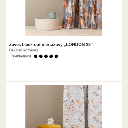
Záves black-out mertážový „LONDON 23“
Dekoračný záves
Priehladnosť:
⚫ ⚫ ⚫ ⚫ ⚫