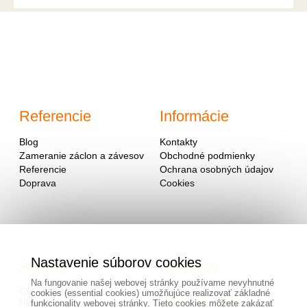
Referencie
Informácie
Blog
Kontakty
Zameranie záclon a závesov
Obchodné podmienky
Referencie
Ochrana osobných údajov
Doprava
Cookies
Nastavenie súborov cookies
Adresa
Kontakty
Na fungovanie našej webovej stránky používame nevyhnutné
OD - Mladosť
cookies (essential cookies) umožňujúce realizovať základné
Hlavná 951
0940 091 999
funkcionality webovej stránky. Tieto cookies môžete zakázať