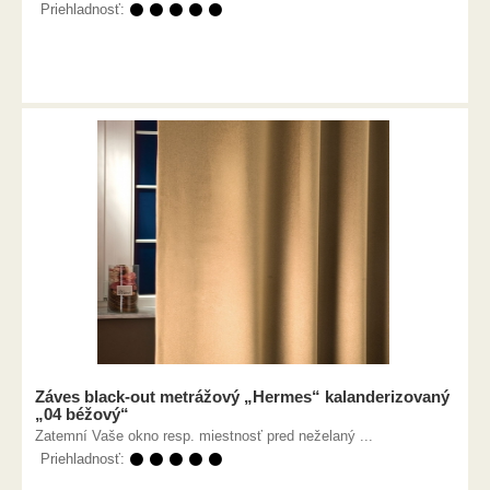
Priehladnosť:
⚫ ⚫ ⚫ ⚫ ⚫
Záves black-out metrážový „Hermes“ kalanderizovaný
„04 béžový“
Zatemní Vaše okno resp. miestnosť pred neželaný ...
Priehladnosť:
⚫ ⚫ ⚫ ⚫ ⚫