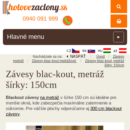
0940 091 999
.
Hlavné menu
►
NASPÄŤ
⋮
/
Nachádzate sa na:
Úvod
Závesy
/
/
metráž
Závesy blac-kout metrážové
Závesy blac-kout, metráž
šírky: 150cm
Závesy blac-kout, metráž
šírky: 150cm
Blackout závesy
na metráž
v šírke 150 cm sú ideálne pre
menšie okná, kde zabezpečia maximálne zatemnenie a
súkromie. Pre väčšie plochy odporúčame aj
300 cm blackout
závesy
.