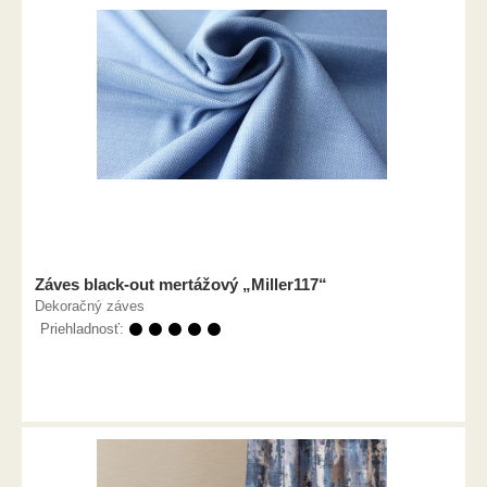
Záves black-out mertážový „Miller117“
Dekoračný záves
Priehladnosť:
⚫ ⚫ ⚫ ⚫ ⚫