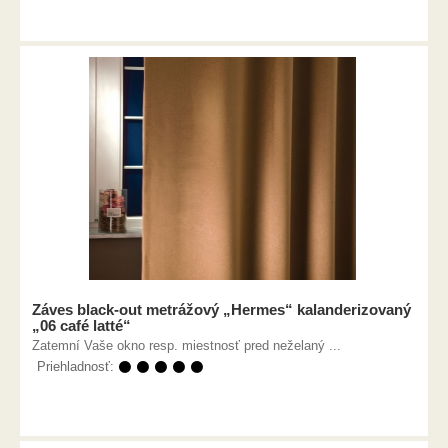
Záves black-out metrážový „Hermes“ kalanderizovaný
„06 café latté“
Zatemní Vaše okno resp. miestnosť pred neželaný ...
Priehladnosť:
⚫ ⚫ ⚫ ⚫ ⚫