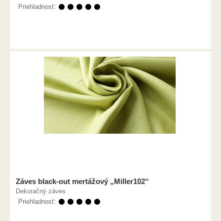
Priehladnosť:
⚫ ⚫ ⚫ ⚫ ⚫
Záves black-out mertážový „Miller102“
Dekoračný záves
Priehladnosť:
⚫ ⚫ ⚫ ⚫ ⚫