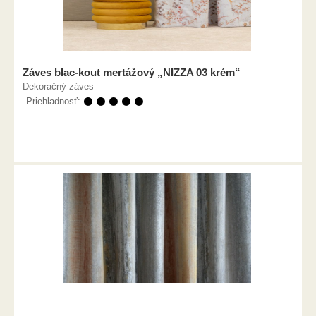
Záves blac-kout mertážový „NIZZA 03 krém“
Dekoračný záves
Priehladnosť:
⚫ ⚫ ⚫ ⚫ ⚫