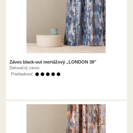
Záves black-out mertážový „LONDON 38“
Dekoračný záves
Priehladnosť:
⚫ ⚫ ⚫ ⚫ ⚫