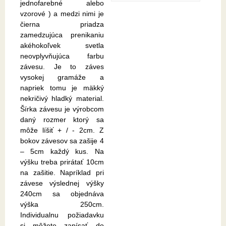
jednofarebné alebo
vzorové ) a medzi nimi je
čierna priadza
zamedzujúca prenikaniu
akéhokoľvek svetla
neovplyvňujúca farbu
závesu. Je to záves
vysokej gramáže a
napriek tomu je mäkký
nekričivý hladký material.
Šírka závesu je výrobcom
daný rozmer ktorý sa
môže líšiť + / - 2cm. Z
bokov závesov sa zašije 4
– 5cm každý kus. Na
výšku treba prirátať 10cm
na zašitie. Napríklad pri
závese výslednej výšky
240cm sa objednáva
výška 250cm.
Individualnu požiadavku
si môžete zapísať do