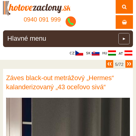
0940 091 999
.
Hlavné menu
►
5/72
Záves black-out metrážový „Hermes“
kalanderizovaný „43 oceľovo sivá“