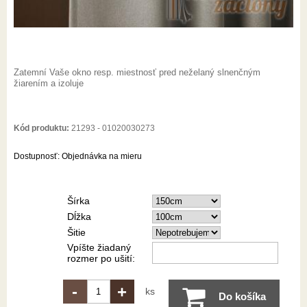
Zatemní Vaše okno resp. miestnosť pred neželaný slnenčným
žiarením a izoluje
Kód produktu:
21293 - 01020030273
Dostupnosť:
Objednávka na mieru
Šírka
Dĺžka
Šitie
Vpíšte žiadaný
rozmer po ušití:
-
+
ks
Do košíka