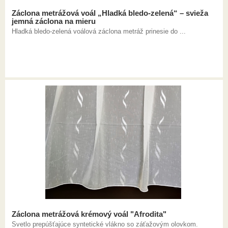
Záclona metrážová voál „Hladká bledo-zelená“ – svieža
jemná záclona na mieru
Hladká bledo-zelená voálová záclona metráž prinesie do ...
Záclona metrážová krémový voál "Afrodita"
Svetlo prepúšťajúce syntetické vlákno so záťažovým olovkom.