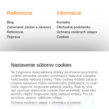
Referencie
Informácie
Blog
Kontakty
Zameranie záclon a závesov
Obchodné podmienky
Referencie
Ochrana osobných údajov
Doprava
Cookies
Nastavenie súborov cookies
Adresa
Kontakty
Na fungovanie našej webovej stránky používame nevyhnutné
OD - Mladosť
cookies (essential cookies) umožňujúce realizovať základné
Hlavná 951
0940 091 999
funkcionality webovej stránky. Tieto cookies môžete zakázať
Galanta 924 01
zmenou nastavení Vášho internetového prehliadača, čo však
alebo na mailovej adrese
môže ovplyvniť fungovanie webovej stránky. Radi by sme
info@hotovezaclony.sk
tiež využívali dobrovoľné cookies (non-essential), ktoré nám
pomôžu zlepšiť fungovanie našej webovej stránky. Pre ich
povolenie, prosím, odkliknite súhlas.
Ochrana osobných údajov
Informácie o cookies
|