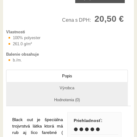
20,50 €
Cena s DPH:
Vlastnosti
100% polyester
261.0 g/m²
Balenie obsahuje
b./m.
Popis
Výrobca
Hodnotenia (0)
Black out je špeciálna
Priehladnosť
:
trojvrstvá látka ktorá má
⚫ ⚫ ⚫ ⚫ ⚫
rub aj líco farebné (