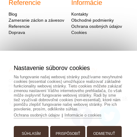
Referencie
Informácie
Blog
Kontakty
Zameranie záclon a závesov
Obchodné podmienky
Referencie
Ochrana osobných údajov
Doprava
Cookies
Nastavenie súborov cookies
Adresa
Kontakty
Na fungovanie našej webovej stránky používame nevyhnutné
OD - Mladosť
cookies (essential cookies) umožňujúce realizovať základné
Hlavná 951
0940 091 999
funkcionality webovej stránky. Tieto cookies môžete zakázať
Galanta 924 01
zmenou nastavení Vášho internetového prehliadača, čo však
alebo na mailovej adrese
môže ovplyvniť fungovanie webovej stránky. Radi by sme
info@hotovezaclony.sk
tiež využívali dobrovoľné cookies (non-essential), ktoré nám
pomôžu zlepšiť fungovanie našej webovej stránky. Pre ich
povolenie, prosím, odkliknite súhlas.
Ochrana osobných údajov
Informácie o cookies
|
SÚHLASÍM
PRISPÔSOBIŤ
ODMIETNUŤ