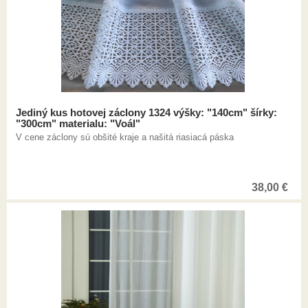
Jediný kus hotovej záclony 1324 výšky: "140cm" šírky:
"300cm" materialu: "Voál"
V cene záclony sú obšité kraje a našitá riasiacá páska
38,00
€