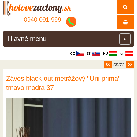
0940 091 999
.
Hlavné menu
►
55/72
Záves black-out metrážový "Uni prima"
tmavo modrá 37