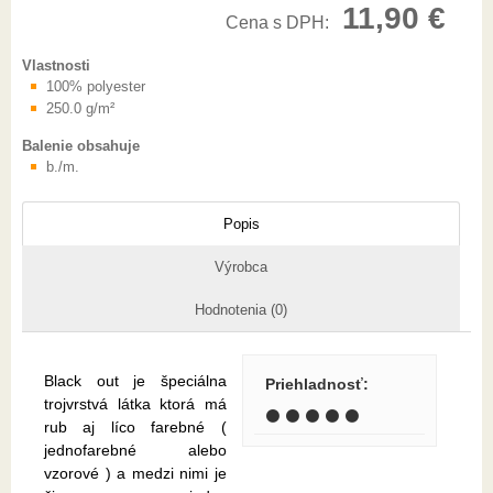
11,90 €
Cena s DPH:
Vlastnosti
100% polyester
250.0 g/m²
Balenie obsahuje
b./m.
Popis
Výrobca
Hodnotenia (0)
Black out je špeciálna
Priehladnosť
:
trojvrstvá látka ktorá má
⚫ ⚫ ⚫ ⚫ ⚫
rub aj líco farebné (
jednofarebné alebo
vzorové ) a medzi nimi je