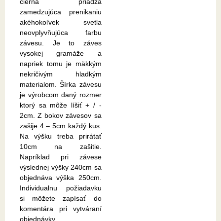
čierna priadza
zamedzujúca prenikaniu
akéhokoľvek svetla
neovplyvňujúca farbu
závesu. Je to záves
vysokej gramáže a
napriek tomu je mäkkým
nekričivým hladkým
materialom. Šírka závesu
je výrobcom daný rozmer
ktorý sa môže líšiť + / -
2cm. Z bokov závesov sa
zašije 4 – 5cm každý kus.
Na výšku treba prirátať
10cm na zašitie.
Napríklad pri závese
výslednej výšky 240cm sa
objednáva výška 250cm.
Individualnu požiadavku
si môžete zapísať do
komentára pri vytváraní
objednávky.