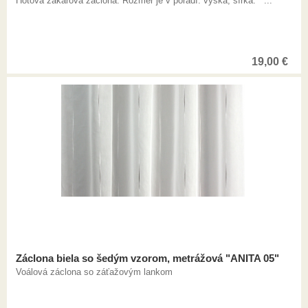
Hotová žakárová záclona. Rozmer je v poradí: výška, šírka. ...
19,00
€
Záclona biela so šedým vzorom, metrážová "ANITA 05"
Voálová záclona so záťažovým lankom