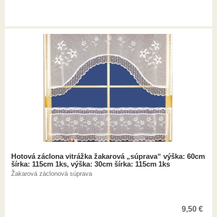
Hotová záclona vitrážka žakarová „súprava“ výška: 60cm
šírka: 115cm 1ks, výška: 30cm šírka: 115cm 1ks
Žakarová záclonová súprava
9,50
€