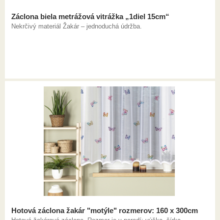
Záclona biela metrážová vitrážka „1diel 15cm“
Nekrčivý materiál Žakár – jednoduchá údržba.
Hotová záclona žakár "motýle" rozmerov: 160 x 300cm