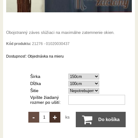
Obojstranný záves slúžiaci na maximálne zatemnenie okien.
Kód produktu:
21276 - 01020030437
Dostupnosť:
Objednávka na mieru
Šírka
Dĺžka
Šitie
Vpíšte žiadaný
rozmer po ušití:
-
+
ks
Do košíka