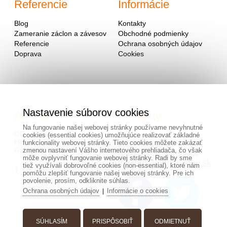
Referencie
Informácie
Blog
Kontakty
Zameranie záclon a závesov
Obchodné podmienky
Referencie
Ochrana osobných údajov
Doprava
Cookies
Nastavenie súborov cookies
Adresa
Kontakty
Na fungovanie našej webovej stránky používame nevyhnutné
OD - Mladosť
cookies (essential cookies) umožňujúce realizovať základné
Hlavná 951
0940 091 999
funkcionality webovej stránky. Tieto cookies môžete zakázať
Galanta 924 01
zmenou nastavení Vášho internetového prehliadača, čo však
alebo na mailovej adrese
môže ovplyvniť fungovanie webovej stránky. Radi by sme
info@hotovezaclony.sk
tiež využívali dobrovoľné cookies (non-essential), ktoré nám
pomôžu zlepšiť fungovanie našej webovej stránky. Pre ich
povolenie, prosím, odkliknite súhlas.
Ochrana osobných údajov
Informácie o cookies
|
SÚHLASÍM
PRISPÔSOBIŤ
ODMIETNUŤ