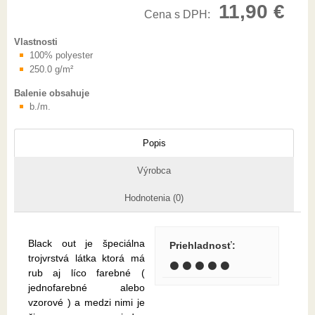
11,90 €
Cena s DPH:
Vlastnosti
100% polyester
250.0 g/m²
Balenie obsahuje
b./m.
Popis
Výrobca
Hodnotenia (0)
Black out je špeciálna
Priehladnosť
:
trojvrstvá látka ktorá má
⚫ ⚫ ⚫ ⚫ ⚫
rub aj líco farebné (
jednofarebné alebo
vzorové ) a medzi nimi je