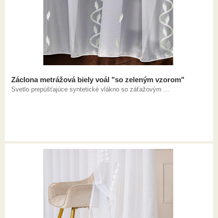
Záclona metrážová biely voál "so zeleným vzorom"
Svetlo prepúšťajúce syntetické vlákno so záťažovým ...