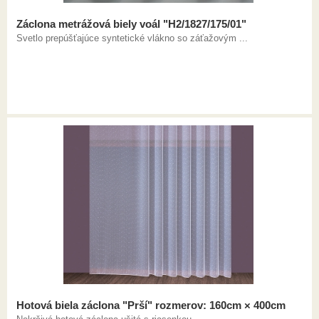
Záclona metrážová biely voál "H2/1827/175/01"
Svetlo prepúšťajúce syntetické vlákno so záťažovým ...
Hotová biela záclona "Prší" rozmerov: 160cm × 400cm