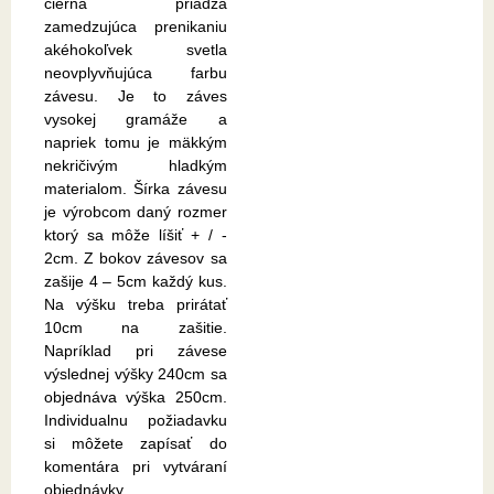
čierna priadza
zamedzujúca prenikaniu
akéhokoľvek svetla
neovplyvňujúca farbu
závesu. Je to záves
vysokej gramáže a
napriek tomu je mäkkým
nekričivým hladkým
materialom. Šírka závesu
je výrobcom daný rozmer
ktorý sa môže líšiť + / -
2cm. Z bokov závesov sa
zašije 4 – 5cm každý kus.
Na výšku treba prirátať
10cm na zašitie.
Napríklad pri závese
výslednej výšky 240cm sa
objednáva výška 250cm.
Individualnu požiadavku
si môžete zapísať do
komentára pri vytváraní
objednávky.