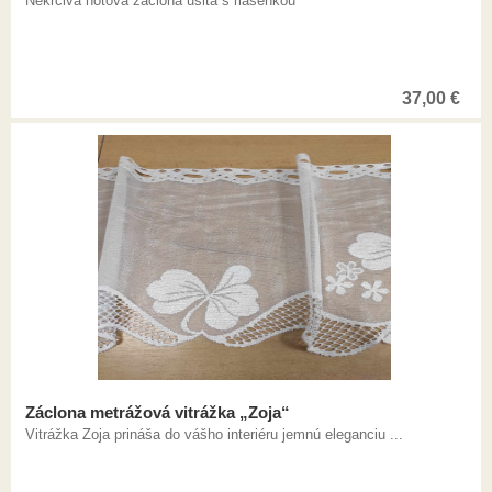
Nekrčivá hotová záclona ušitá s riasenkou
37,00
€
Záclona metrážová vitrážka „Zoja“
Vitrážka Zoja prináša do vášho interiéru jemnú eleganciu ...