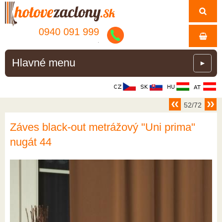
0940 091 999
.
Hlavné menu
►
52/72
Záves black-out metrážový "Uni prima"
nugát 44