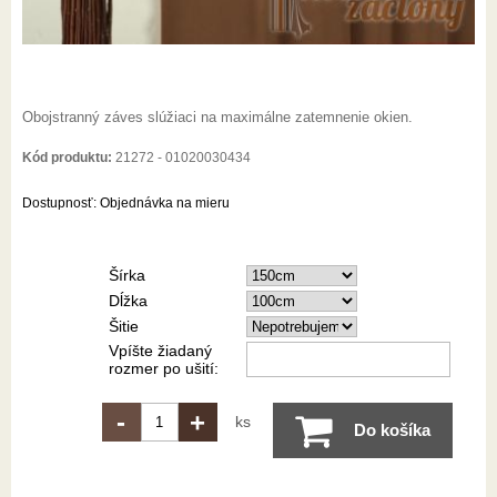
Obojstranný záves slúžiaci na maximálne zatemnenie okien.
Kód produktu:
21272 - 01020030434
Dostupnosť:
Objednávka na mieru
Šírka
Dĺžka
Šitie
Vpíšte žiadaný
rozmer po ušití:
-
+
ks
Do košíka