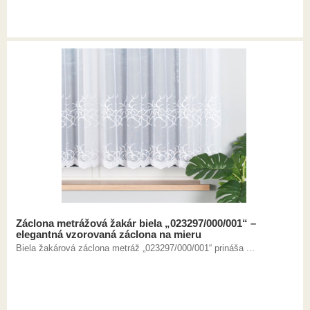
Záclona metrážová žakár biela „023297/000/001“ –
elegantná vzorovaná záclona na mieru
Biela žakárová záclona metráž „023297/000/001“ prináša ...