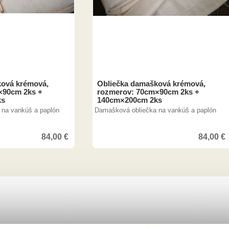
ková krémová,
Obliečka damašková krémová,
×90cm 2ks +
rozmerov: 70cm×90cm 2ks +
ks
140cm×200cm 2ks
 na vankúš a paplón
Damašková obliečka na vankúš a paplón
84,00
€
84,00
€