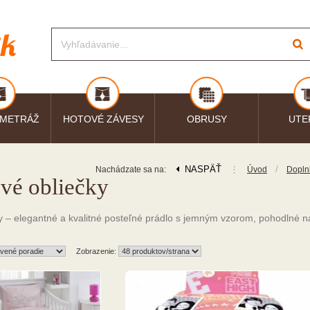
 METRÁŽ
HOTOVÉ ZÁVESY
OBRUSY
UTE
NASPÄŤ
⋮
/
Nachádzate sa na:
Úvod
Dopln
é obliečky
– elegantné a kvalitné posteľné prádlo s jemným vzorom, pohodlné na
Zobrazenie: