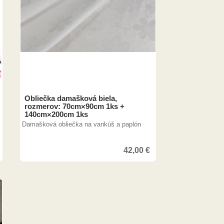
Obliečka damašková biela,
rozmerov: 70cm×90cm 1ks +
140cm×200cm 1ks
Damašková obliečka na vankúš a paplón
42,00
€