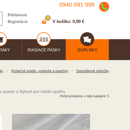
0940 091 999
.
Prihlásenie
0
V košíku:
0,00 €
Registrácia
RÁKY
RIASIACE PÁSKY
DOPLNKY
/
/
ky
Posteľné prádlo, vankúše a paplóny
Damaškové obliečky
 spanie a štýlové pre každú spálňu.
Počet produktov v tejto kategórií: 5