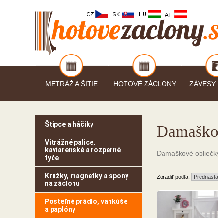
METRÁŽ A ŠITIE
HOTOVÉ ZÁCLONY
ZÁVESY
Štipce a háčiky
Damaškov
Vitrážné palice,
kaviarenské a rozperné
Damaškové obliečky 
tyče
Krúžky, magnetky a spony
Zoradiť podľa:
na záclonu
Posteľné prádlo, vankúše
a paplóny