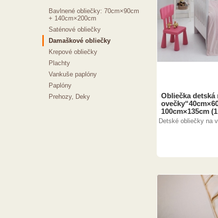
Bavlnené obliečky: 70cm×90cm
+ 140cm×200cm
Saténové obliečky
Damaškové obliečky
Krepové obliečky
Plachty
Vankuše paplóny
Paplóny
Obliečka detská
Prehozy, Deky
ovečky“40cm×60
100cm×135cm (1
Detské obliečky na 