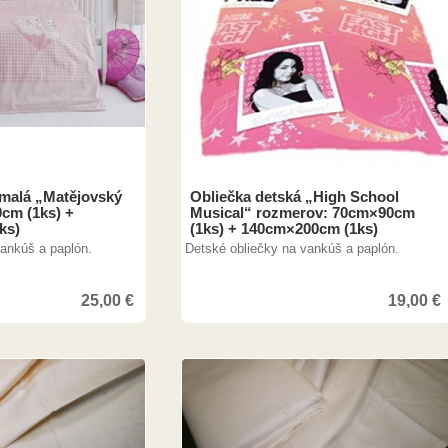
 malá „Matějovský
Obliečka detská „High School
cm (1ks) +
Musical“ rozmerov: 70cm×90cm
ks)
(1ks) + 140cm×200cm (1ks)
vankúš a paplón.
Detské obliečky na vankúš a paplón.
25,00
€
19,00
€