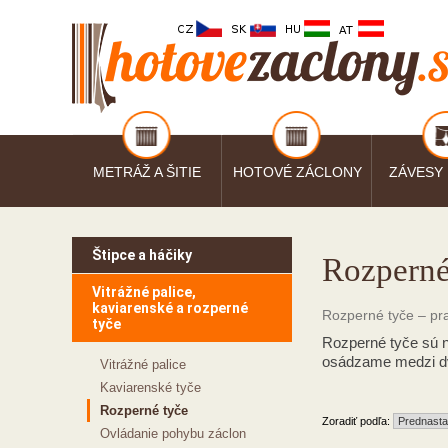
METRÁŽ A ŠITIE
HOTOVÉ ZÁCLONY
ZÁVESY
Štipce a háčiky
Rozperné
Vitrážné palice,
kaviarenské a rozperné
Rozperné tyče – pra
tyče
Rozperné tyče sú n
osádzame medzi dva
Vitrážné palice
Kaviarenské tyče
Rozperné tyče
Zoradiť podľa:
Ovládanie pohybu záclon