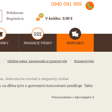
0940 091 999
.
Prihlásenie
0
V košíku:
0,00 €
Registrácia
RÁKY
RIASIACE PÁSKY
DOPLNKY
/
/
y
Vitrážné palice, kaviarenské a rozperné tyče
Rozperné tyče
ania. Jednoduchá montáž a elegantný vzhľad.
sy sa dĺžka tyče s gumneými koncovkami predlžuje. Takto
Počet produktov v tejto kategórií: 0