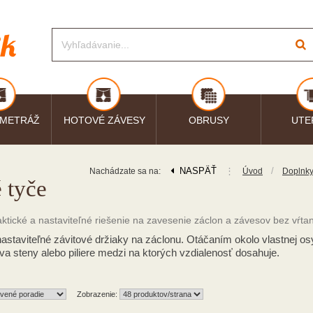
 METRÁŽ
HOTOVÉ ZÁVESY
OBRUSY
UTE
NASPÄŤ
⋮
/
Nachádzate sa na:
Úvod
Doplnk
 tyče
ktické a nastaviteľné riešenie na zavesenie záclon a závesov bez vŕt
astaviteľné závitové držiaky na záclonu. Otáčaním okolo vlastnej o
 steny alebo piliere medzi na ktorých vzdialenosť dosahuje.
Zobrazenie: