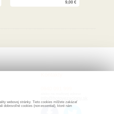
9,00
€
Kontakty
0940 091 999
alebo na mailovej adrese
info@hotovezaclony.sk
lity webovej stránky. Tieto cookies môžete zakázať
i dobrovoľné cookies (non-essential), ktoré nám