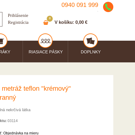
0940 091 999
.
Prihlásenie
0
V košíku:
0,00 €
Registrácia
RÁKY
RIASIACE PÁSKY
DOPLNKY
 metráž teflon "krémový"
tranný
lná nekrčivá látka
ktu:
03114
ť:
Objednávka na mieru