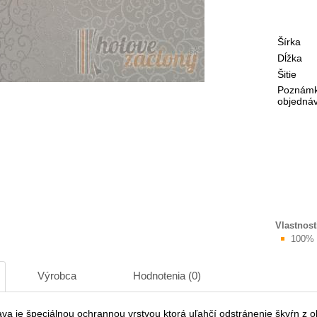
Šírka
Dĺžka
Šitie
Poznámk
objedná
Vlastnost
100% 
Výrobca
Hodnotenia (0)
va je špeciálnou ochrannou vrstvou ktorá uľahčí odstránenie škvŕn z o