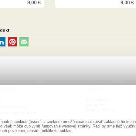
9,00
€
9,00
€
odukt
rmácie
Adresa
OD - Mladosť
ty
Hlavná 951
né podmienky
Galanta 924 01
a osobných údajov
s
nutné cookies (essential cookies) umožňujúce realizovať základné funkciona
o však môže ovplyvniť fungovanie webovej stránky. Radi by sme tiež využíval
ich povolenie, prosím, odkliknite súhlas.