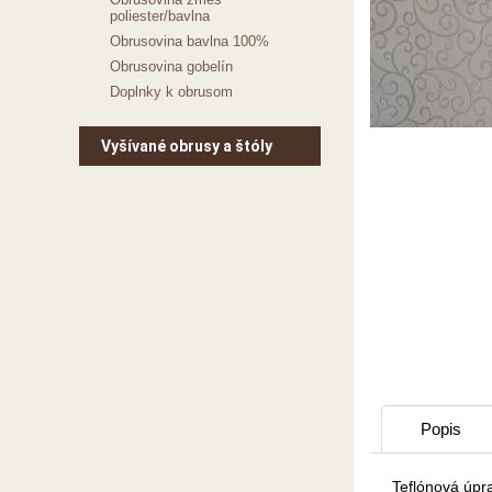
poliester/bavlna
Obrusovina bavlna 100%
Obrusovina gobelín
Doplnky k obrusom
Vyšívané obrusy a štóly
Popis
Teflónová úpra