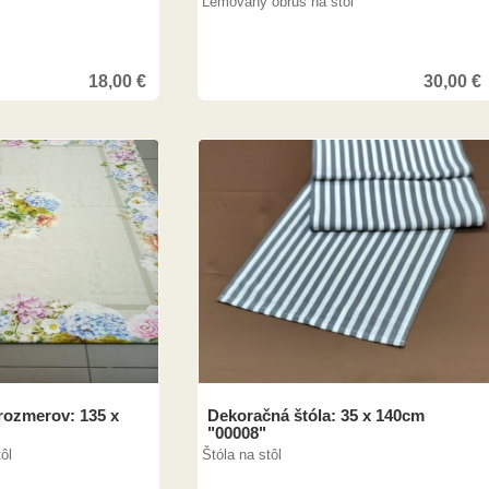
Lemovaný obrus na stôl
18,00
€
30,00
€
rozmerov: 135 x
Dekoračná štóla: 35 x 140cm
"00008"
ôl
Štóla na stôl