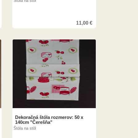
Štóla na stôl
11,00
€
Dekoračná štóla rozmerov: 50 x
140cm "Čerešňa"
Štóla na stôl