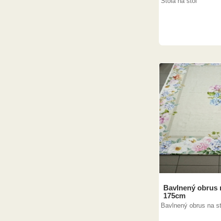
Štóla na stôl
Bavlnený obrus 
175cm
Bavlnený obrus na st