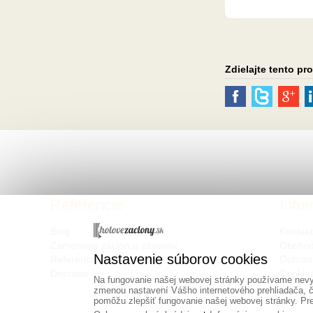
Zdielajte tento pr
Referencie
Info
Blog
Kontak
Zameranie záclon a závesov
Obchod
Nastavenie súborov cookies
Referencie
Ochran
Doprava
Cookie
Na fungovanie našej webovej stránky používame nevyh
zmenou nastavení Vášho internetového prehliadača, č
pomôžu zlepšiť fungovanie našej webovej stránky. Pre 