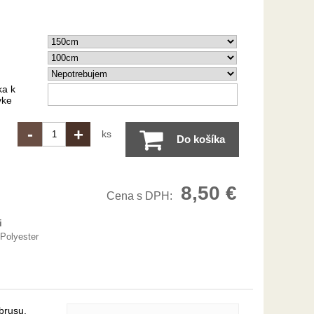
a k
vke
-
+
ks
Do košíka
8,50 €
Cena s DPH:
i
Polyester
brusu.