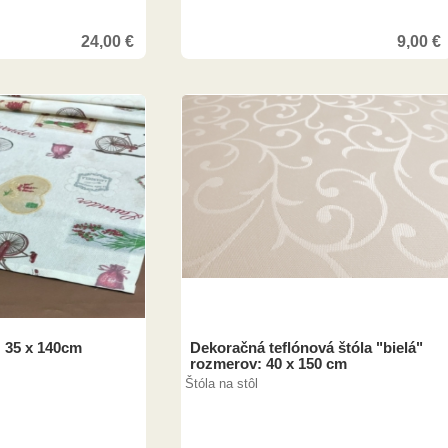
24,00
€
9,00
€
: 35 x 140cm
Dekoračná teflónová štóla "bielá"
rozmerov: 40 x 150 cm
Štóla na stôl