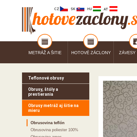
METRÁŽ A ŠITIE
HOTOVÉ ZÁCLONY
ZÁVESY
Teflonové obrusy
Obrusy, štóly a
prestierania
Obrusy metráž aj šitie na
mieru
Obrusovina teflón
Obrusovina poliester 100%
Obrusovina zmes